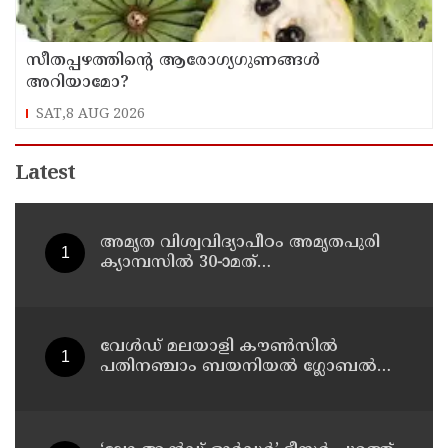
സീതപ്പഴത്തിന്റെ ആരോഗ്യഗുണങ്ങൾ
അറിയാമോ?
SAT,8 AUG 2026
Latest
അമൃത വിശ്വവിദ്യാപീഠം അമൃതപുരി
ക്യാമ്പസിൽ 30-ാമത്
ബിരുദദാനചടങ്ങ് സംഘടിപ്പിച്ചു;
ഇത്തവണ ബിരുദം സ്വീകരിച്ചത് 3006
പേർ - 54 പേർക്ക് ഡോക്ടറൽ ബിരുദം
വേൾഡ് മലയാളി കൗൺസിൽ
പതിനഞ്ചാം ബയനിയൽ ഗ്ലോബൽ
കോൺഫറൻസ് ഒരുക്കങ്ങൾ
പൂർത്തിയായി