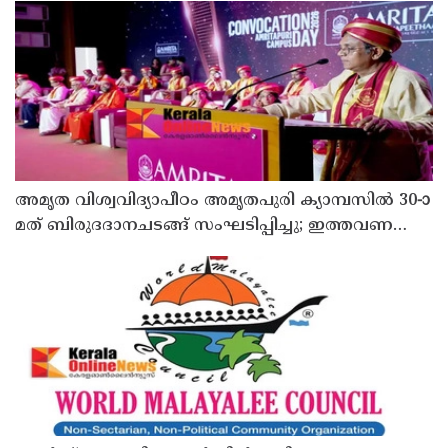
അമൃത വിശ്വവിദ്യാപീഠം അമൃതപുരി ക്യാമ്പസിൽ 30-ാ
മത് ബിരുദദാനചടങ്ങ് സംഘടിപ്പിച്ചു; ഇത്തവണ
ബിരുദം സ്വീകരിച്ചത് 3006 പേർ - 54 പേർക്ക്
ഡോക്ടറൽ ബിരുദം