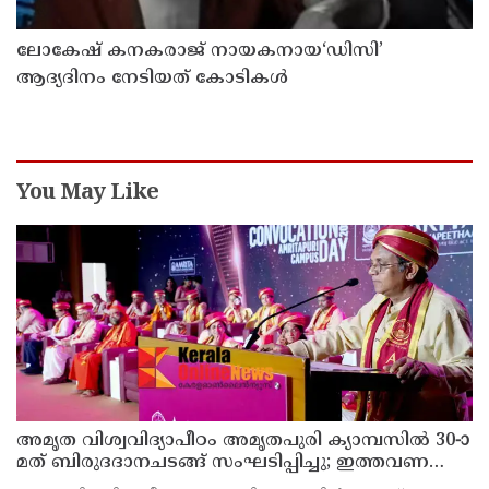
ലോകേഷ് കനകരാജ് നായകനായ‘ഡിസി’
ആദ്യദിനം നേടിയത് കോടികൾ
You May Like
അമൃത വിശ്വവിദ്യാപീഠം അമൃതപുരി ക്യാമ്പസിൽ 30-ാ
മത് ബിരുദദാനചടങ്ങ് സംഘടിപ്പിച്ചു; ഇത്തവണ
ബിരുദം സ്വീകരിച്ചത് 3006 പേർ - 54 പേർക്ക്