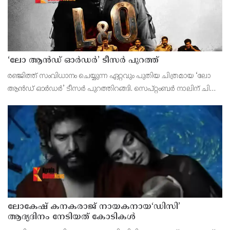
‘ലോ ആൻഡ് ഓർഡർ’ ടീസർ പുറത്ത്
രഞ്ജിത്ത് സംവിധാനം ചെയ്യുന്ന ഏറ്റവും പുതിയ ചിത്രമായ ‘ലോ
ആൻഡ് ഓർഡർ’ ടീസർ പുറത്തിറങ്ങി. സെപ്റ്റംബർ നാലിന് ചിത്രം
തിയേറ്ററുകളിലേക്ക് എത്തുന്നതിന് മുന്നോടിയായാണ്
അണിയറപ്രവർത്തകർ ടീസർ പുറത്തുവിട്ടത്
ലോകേഷ് കനകരാജ് നായകനായ‘ഡിസി’
ആദ്യദിനം നേടിയത് കോടികൾ