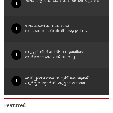
‘ലോ ആൻഡ് ഓർഡർ’ ടീസർ പുറത്ത്
ലോകേഷ് കനകരാജ്
നായകനായ‘ഡിസി’ ആദ്യദിനം
നേടിയത് കോടികൾ
സൂപ്പര്‍ ലീഗ് കിരീടനേട്ടത്തില്‍
നിര്‍ണായക പങ്ക് വഹിച്ച
മനോജിനെയും ഉമാശങ്കറിനെയും
ടീമിലെത്തിച്ച് കണ്ണൂര്‍ വാരിയേഴ്‌സ്
എഫ്‌സി
തളിപ്പറമ്പ സർ സയ്യിദ് കോളേജ്
പൂർവ്വവിദ്യാർഥി കൂട്ടായ്മയായ
അലുംമ്നി ഫോറം-യു എ ഇ ചാപ്റ്റർ
25 ലക്ഷം രൂപ ചെലവിൽ നിർമ്മിച്ച
പ്രധാന കവാടത്തിന്റെ ഉദ്ഘാടനം
തിങ്കളാഴ്ച നടക്കും
Featured