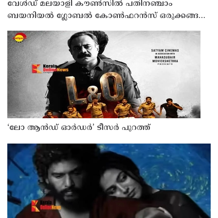
വേൾഡ് മലയാളി കൗൺസിൽ പതിനഞ്ചാം
ബയനിയൽ ഗ്ലോബൽ കോൺഫറൻസ് ഒരുക്കങ്ങൾ
പൂർത്തിയായി
‘ലോ ആൻഡ് ഓർഡർ’ ടീസർ പുറത്ത്