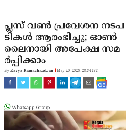
KOZHIKODE
WAYANAD
പ്ലസ് വൺ പ്രവേശന നടപ
KANNUR
ടികൾ ആരംഭിച്ചു; ഓൺ
KASARAGOD
ലൈനായി അപേക്ഷ സമ
ർപ്പിക്കാം
By
Kavya Ramachandran
May 26, 2026, 20:34 IST
Whatsapp Group