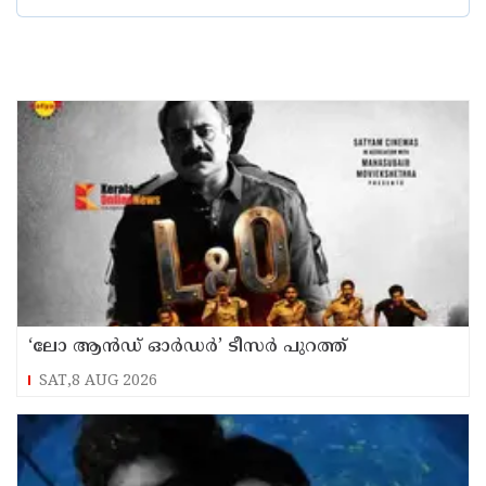
‘ലോ ആൻഡ് ഓർഡർ’ ടീസർ പുറത്ത്
SAT,8 AUG 2026