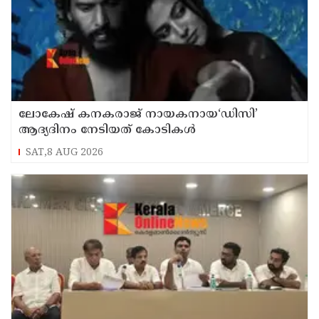
ലോകേഷ് കനകരാജ് നായകനായ‘ഡിസി’
ആദ്യദിനം നേടിയത് കോടികൾ
SAT,8 AUG 2026