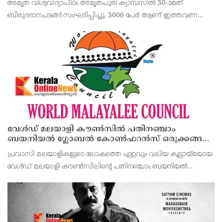
അമൃത വിശ്വവിദ്യാപീഠം അമൃതപുരി ക്യാമ്പസിൽ 30-ാമത്
ഡോക്ടറൽ ബിരുദം
ബിരുദദാനചടങ്ങ് സംഘടിപ്പിച്ചു. 3006 പേർ ആണ് ഇത്തവണ
ബിരുദം സ്വീകരിച്ചത്. 54 പേർ ഡോക്ടറൽ ബിരുദവും സ്വീകരിച്ചു
ജീവിതത്തിൽ പല കാര്യങ്ങളോടും ഉള്ളതുപോലെതന്നെ
വേൾഡ് മലയാളി കൗൺസിൽ പതിനഞ്ചാം
ബയനിയൽ ഗ്ലോബൽ കോൺഫറൻസ് ഒരുക്കങ്ങൾ
പൂർത്തിയായി
പ്രവാസി മലയാളികളുടെ ലോകത്തെ ഏറ്റവും വലിയ കൂട്ടായ്മയായ
വേൾഡ് മലയാളി കൗൺസിലിൻ്റെ പതിനഞ്ചാം ബയനിയൽ
ഗ്ലോബൽ കോൺഫറൻസ് 2026 ഓഗസ്റ്റ് 21 മുതൽ 24 വരെ
അമേരിയ്ക്കയിലെ ഡാളസിൽ നടക്കും. ലോക രാജ്യങ്ങളിലെ
വിവിധ പ്രൊ