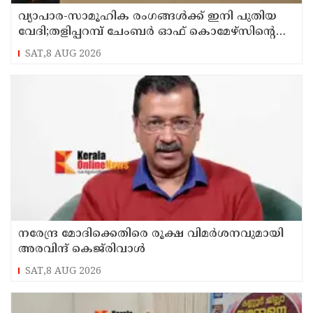
വ്യാപാര-സാമൂഹിക രംഗങ്ങൾക്ക് ഇനി പുതിയ
വേദി;തളിപ്പറമ്പ് ചേംബർ ഓഫ് കൊമേഴ്‌സിന്റെ
ഓഫീസും കോൺഫറൻസ് ഹാളും ഒരുങ്ങി
SAT,8 AUG 2026
നരേന്ദ്ര മോദിക്കെതിരെ രൂക്ഷ വിമർശനവുമായി
അരവിന്ദ് കെജ്‌രിവാൾ
SAT,8 AUG 2026