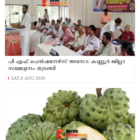
പി എഫ് പെൻഷനേഴ്സ് അസോ: കണ്ണൂർ ജില്ലാ
സമ്മേളനം തുടങ്ങി
SAT,8 AUG 2026