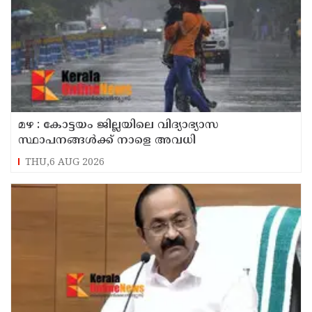
മഴ : കോട്ടയം ജില്ലയിലെ വിദ്യാഭ്യാസ
സ്ഥാപനങ്ങൾക്ക് നാളെ അവധി
THU,6 AUG 2026