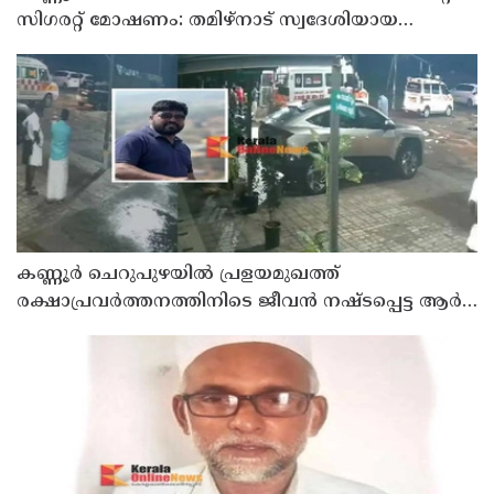
സിഗരറ്റ് മോഷണം: തമിഴ്‌നാട് സ്വദേശിയായ
സെയിൽസ്മാൻ തെങ്കാശിയിൽ പിടിയിൽ
കണ്ണൂർ ചെറുപുഴയിൽ പ്രളയമുഖത്ത്
രക്ഷാപ്രവർത്തനത്തിനിടെ ജീവൻ നഷ്ടപ്പെട്ട ആർ.
രാജേഷിൻ്റെ ഭൗതിക ശരീരത്തോട് അനാദരവ്
കാണിച്ചതായി ആരോപണം