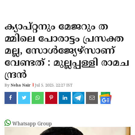
KOZHIKODE
WAYANAD
ക്യാപ്റ്റനും മേജറും ത
KANNUR
മ്മിലെ പോരാട്ടം പ്രസക്ത
KASARAGOD
മല്ല, സോൾജ്യേഴ്സാണ്
വേണ്ടത് : മുല്ലപ്പള്ളി രാമച
ന്ദ്രൻ
By
Neha Nair
Jul 5, 2025, 22:27 IST
Whatsapp Group