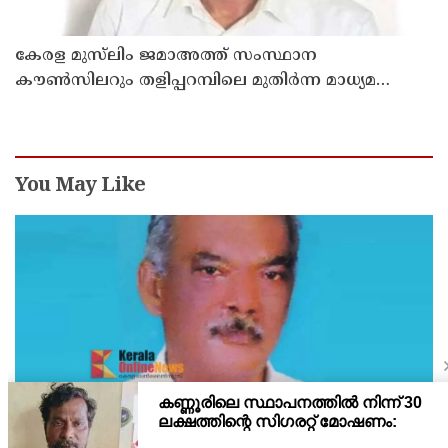
കേരള മുസ്‌ലിം ജമാഅത്ത് സംസ്ഥാന
കൗൺസിലറും തളിപ്പറമ്പിലെ മുതിർന്ന മാധ്യമ
പ്രവർത്തകനുമായ ബി എ അലി മൊഗ്രാൽ
നിര്യാതനായി
You May Like
ഇരിട്ടി പായത്ത് കാർ നിയന്ത്രണം വിട്ട് മറിഞ്ഞ്
തളിപ്പറമ്പിലെ ആദ്യ കാല കോണ്‍ഗ്രസ് നേതാവ്