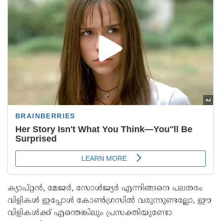
ക്യാപ്റ്റൻ, മേജർ, സോൾജ്യർ എന്നിങ്ങനെ പലതരം
വിളികൾ ഇപ്പോൾ കോൺഗ്രസിൽ വരുന്നുണ്ടല്ലോ, ഈ
വിളികൾക്ക് എന്തെങ്കിലും പ്രസക്തിയുണ്ടോ