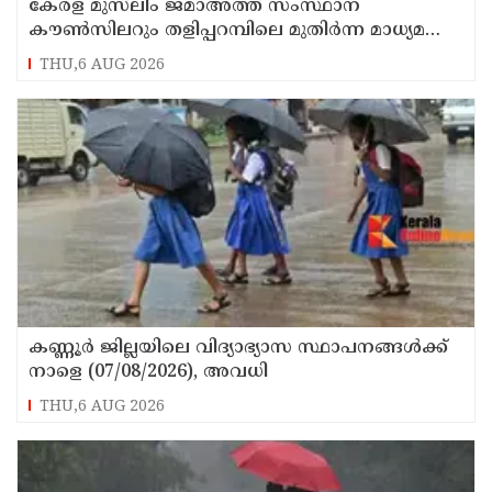
കേരള മുസ്‌ലിം ജമാഅത്ത് സംസ്ഥാന
കൗൺസിലറും തളിപ്പറമ്പിലെ മുതിർന്ന മാധ്യമ
പ്രവർത്തകനുമായ ബി എ അലി മൊഗ്രാൽ
THU,6 AUG 2026
നിര്യാതനായി
കണ്ണൂർ ജില്ലയിലെ വിദ്യാഭ്യാസ സ്ഥാപനങ്ങള്‍ക്ക്
നാളെ (07/08/2026), അവധി
THU,6 AUG 2026