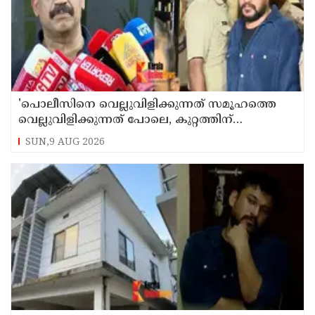
'പൊലീസിനെ വെല്ലുവിളിക്കുന്നത് സമൂഹത്തെ
വെല്ലുവിളിക്കുന്നത് പോലെ, കുറ്റത്തിന്
അനുസരിച്ച് ശിക്ഷ നല്‍കും':എഡിജിപി
SUN,9 AUG 2026