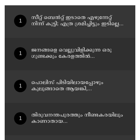
സീറ്റ് ബെല്‍റ്റ് ഇടാതെ എഴുന്നേറ്റ്
നിന്ന് കുട്ടി; എത്ര ശ്രമിച്ചിട്ടും ഇടില്ലെന്ന്
വാശിപിടിച്ചതോടെ വിമാനം റദ്ദാക്കി
ജനങ്ങളെ വെല്ലുവിളിക്കുന്ന ഒരു
ഗുണ്ടക്കും കേരളത്തില്‍
സ്ഥാനമുണ്ടാകില്ല: രമേശ് ചെന്നിത്തല
പൊലിസ് പിടിയിലായപ്പോഴും
കുലുങ്ങാതെ ആയങ്കി,
ഒളിത്താവളങ്ങളില്‍ മാറി മാറി
താമസിച്ച് കണ്ണൂരിലെ ക്വട്ടേഷന്‍
നേതാവ്
തിരുവനന്തപുരത്തും നീണ്ടകരയിലും
കാണാതായ
മത്സ്യത്തൊഴിലാളികള്‍ക്കായി
തിരച്ചില്‍ പത്താം ദിവസത്തിലേക്ക്