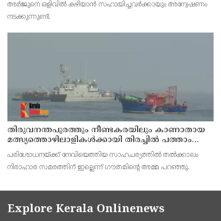
അര്‍ജുനെ ഒളിവില്‍ കഴിയാന്‍ സഹായിച്ചവര്‍ക്കായും അന്വേഷണം
നടക്കുന്നുണ്ട്.
തിരുവനന്തപുരത്തും നീണ്ടകരയിലും കാണാതായ
മത്സ്യത്തൊഴിലാളികള്‍ക്കായി തിരച്ചില്‍ പത്താം
ദിവസത്തിലേക്ക്
പരിശോധനയ്ക്ക് നേവിയെത്തിയ സാഹചര്യത്തില്‍ തല്‍ക്കാലം
നിരാഹാര സമരത്തിന് ഇല്ലെന്ന് ഗൗതമിന്റെ അമ്മ പറഞ്ഞു.
Explore Kerala Onlinenews