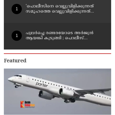
'പൊലീസിനെ വെല്ലുവിളിക്കുന്നത്
സമൂഹത്തെ വെല്ലുവിളിക്കുന്നത്
പോലെ, കുറ്റത്തിന് അനുസരിച്ച്
ശിക്ഷ നല്‍കും':എഡിജിപി
പുലര്‍ച്ചെ രണ്ടരയോടെ അര്‍ജുന്‍
ആയങ്കി കുടുങ്ങി ; പൊലീസ്
നീക്കങ്ങളിങ്ങനെ
Featured