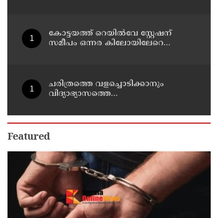
വ്യാപാരം ; മുഖ്യപ്രതി പിടിയിൽ
കോട്ടയത്ത് റെയിൽവേ സ്റ്റേഷന്
സമീപം ഒന്നര കിലോയിലേറെ
ലഹരിമരുന്നുമായി രാജസ്ഥാൻ
സ്വദേശി പിടിയിൽ
ചരിത്രത്തെ വളച്ചൊടിക്കാനും
വിദ്യാഭ്യാസത്തെ
വർഗീയവൽക്കരിക്കാനും
മതനിരപേക്ഷ കേരളം അനുവദിക്കില്ല
: സ്‌കൂൾ ക്വിസിൽ വി ഡി സവർക്കറെ
പുകഴ്ത്തുന്ന ചോദ്യാവലി
Featured
വിവാദത്തിൽ മുഹമ്മദ് റിയാസ്