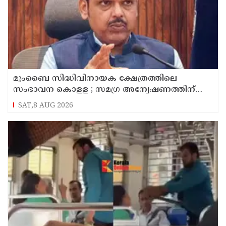
മുംബൈ സിദ്ധിവിനായക ക്ഷേത്രത്തിലെ
സംഭാവന കൊളള ; സമഗ്ര അന്വേഷണത്തിന്
ഉത്തരവിട്ട് മുഖ്യമന്ത്രി ദേവേന്ദ്ര ഫഡ്‌നാവിസ്
SAT,8 AUG 2026