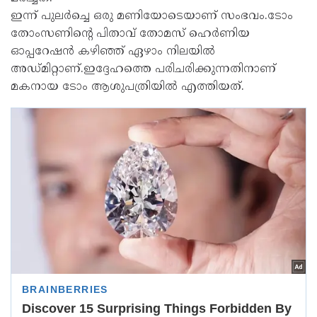
ഇന്ന് പുലർച്ചെ ഒരു മണിയോടെയാണ് സംഭവം.ടോം
തോംസണിന്റെ പിതാവ് തോമസ് ഹെർണിയ
ഓപ്പറേഷൻ കഴിഞ്ഞ് ഏഴാം നിലയിൽ
അഡ്മിറ്റാണ്.ഇദ്ദേഹത്തെ പരിചരിക്കുന്നതിനാണ്
മകനായ ടോം ആശുപത്രിയിൽ എത്തിയത്.