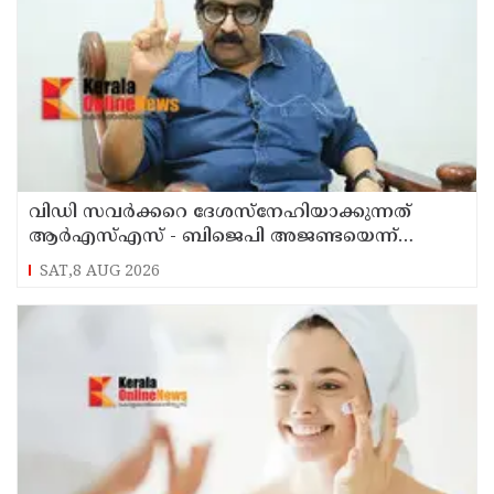
വിഡി സവര്‍ക്കറെ ദേശസ്‌നേഹിയാക്കുന്നത്
ആര്‍എസ്എസ് - ബിജെപി അജണ്ടയെന്ന്
മുതിര്‍ന്ന മുസ്ലീം ലീഗ് നേതാവ് എംകെ മുനീര്‍
SAT,8 AUG 2026