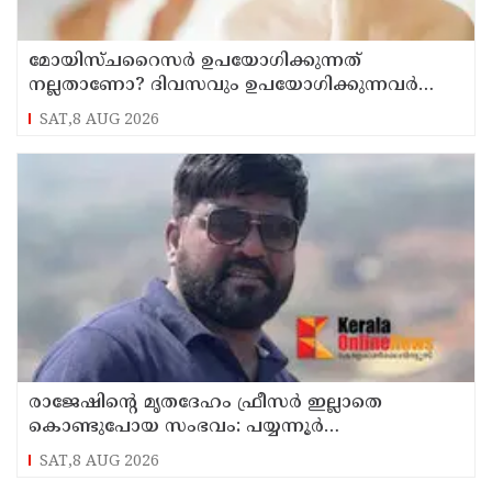
മോയിസ്ചറൈസർ ഉപയോഗിക്കുന്നത്
നല്ലതാണോ? ദിവസവും ഉപയോഗിക്കുന്നവർ
ഇക്കാര്യങ്ങൾ അറിയണം
SAT,8 AUG 2026
രാജേഷിന്റെ മൃതദേഹം ഫ്രീസർ ഇല്ലാതെ
കൊണ്ടുപോയ സംഭവം: പയ്യന്നൂർ
തഹസിൽദാറിനെ സസ്പെൻഡ് ചെയ്യാൻ
SAT,8 AUG 2026
നിർദ്ദേശം