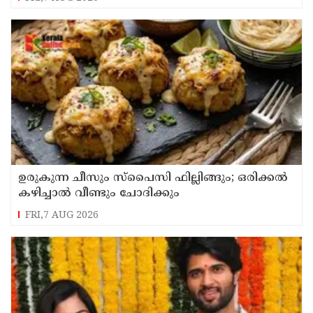
ഉരുകുന്ന ചീസും സ്പൈസി ഫില്ലിങ്ങും; ഒരിക്കൽ
കഴിച്ചാൽ വീണ്ടും ചോദിക്കും
FRI,7 AUG 2026