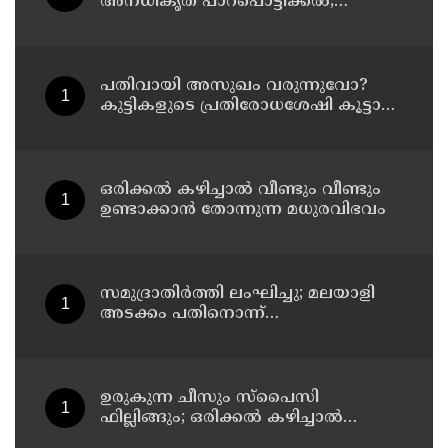
അനധികൃത പാറപൊട്ടിക്കൽ;
പ്രദേശത്ത് ഇനി ഒരു തരത്തിലുള്ള
നിർമാണ പ്രവർത്തനങ്ങളും
അനുവദിക്കില്ലെന്ന് മന്ത്രി പികെ
കുഞ്ഞാലിക്കുട്ടി
പതിവായി അസുഖം വരുന്നുവോ?
കുട്ടികളുടെ പ്രതിരോധശേഷി കൂട്ടാൻ
ഈ ഭക്ഷണങ്ങൾ കൊടുക്കൂ
ഒരിക്കൽ കഴിച്ചാൽ വീണ്ടും വീണ്ടും
ഉണ്ടാക്കാൻ തോന്നുന്ന മധുരവിഭവം
സമുദ്രാതിർത്തി ലംഘിച്ചു; മലയാളി
അടക്കം പതിനൊന്ന്
മത്സ്യതൊഴിലാളികളെ
കസ്റ്റഡിയിലെടുത്ത് ശ്രീലങ്കൻ
നാവികസേന
ഉരുകുന്ന ചീസും സ്പൈസി
ഫില്ലിങ്ങും; ഒരിക്കൽ കഴിച്ചാൽ
വീണ്ടും ചോദിക്കും