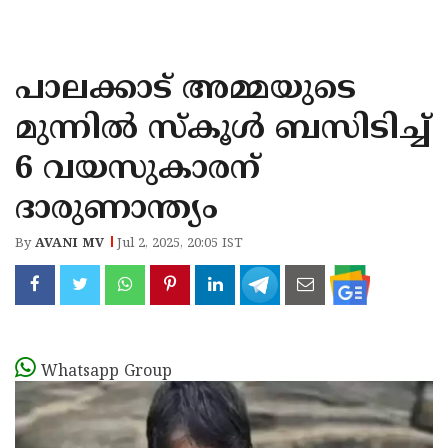
KOZHIKODE
WAYANAD
പാലക്കാട് അമ്മയുടെ
KANNUR
മുന്നിൽ സ്കൂൾ ബസിടിച്ച്
KASARAGOD
6 വയസുകാരന്
ദാരുണാന്ത്യം
By
AVANI MV
Jul 2, 2025, 20:05 IST
Whatsapp Group