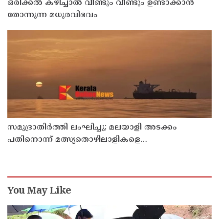
ഒരിക്കൽ കഴിച്ചാൽ വീണ്ടും വീണ്ടും ഉണ്ടാക്കാൻ
തോന്നുന്ന മധുരവിഭവം
സമുദ്രാതിർത്തി ലംഘിച്ചു; മലയാളി അടക്കം
പതിനൊന്ന് മത്സ്യതൊഴിലാളികളെ
കസ്റ്റഡിയിലെടുത്ത് ശ്രീലങ്കൻ നാവികസേന
You May Like