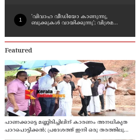
'വിവാഹ വീഡിയോ കാണുന്നു,
ബുക്കുകള്‍ വായിക്കുന്നു'; വിശ്രമ
ജീവിതത്തെക്കുറിച്ച് രശ്മിക മന്ദാന
Featured
പാണക്കാട്ടെ മണ്ണിടിച്ചിലിന് കാരണം അനധികൃത
പാറപൊട്ടിക്കൽ; പ്രദേശത്ത് ഇനി ഒരു തരത്തിലുള്ള
നിർമാണ പ്രവർത്തനങ്ങളും അനുവദിക്കില്ലെന്ന്