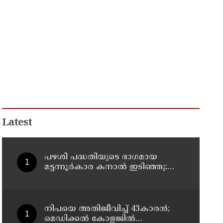
Latest
പഴശി പദ്ധതിയുടെ ഭാഗമായ
മട്ടന്നൂർകാര കനാൽ ഇടിഞ്ഞു:
തീരത്തെ അഞ്ച് കുടുംബങ്ങളെ
മാറ്റി
നിപയെ അതിജീവിച്ച് 43കാരന്‍;
മെഡിക്കല്‍ കോളജില്‍