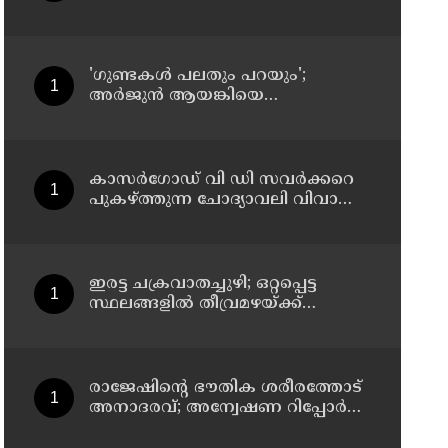
ചികിത്സയിലായിരുന്ന ഫറോക്ക്
സ്വദേശി വീട്ടിലേക്ക് മടങ്ങി
'ഗുണ്ടകൾ പലതും പറയും';
അർജുൻ ആയങ്കിയെ
വെടിവെയ്ക്കാൻ നിർദേശം
നൽകിയിട്ടില്ലെന്ന് രമേശ്
ചെന്നിത്തല
കാസർഗോഡ് വി ഡി സവർക്കറെ
പുകഴ്ത്തുന്ന ചോദ്യാവലി വിവാദം:
പൊതു വിദ്യാഭ്യാസ ഡയറക്ടറോട്
റിപ്പോർട്ട് തേടി വിദ്യാഭ്യാസ മന്ത്രി
ഇരട്ട ചക്രവാതച്ചുഴി; ഒറ്റപ്പെട്ട
സ്ഥലങ്ങളില്‍ തീവ്രമഴയ്ക്ക്
സാധ്യത, ഓറഞ്ച് അലേർട്ട്
രാജേഷിന്റെ ഭൗതിക ശരീരത്തോട്
അനാദരവ്; അന്വേഷണ റിപ്പോര്‍ട്ട്
ഇന്ന് ജില്ലാ കളക്ടര്‍ക്ക് കൈമാറും