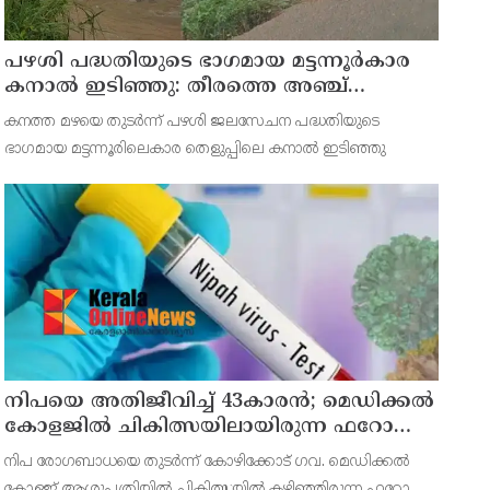
പഴശി പദ്ധതിയുടെ ഭാഗമായ മട്ടന്നൂർകാര
കനാൽ ഇടിഞ്ഞു: തീരത്തെ അഞ്ച്
കുടുംബങ്ങളെ മാറ്റി
കനത്ത മഴയെ തുടർന്ന് പഴശി ജലസേചന പദ്ധതിയുടെ
ഭാഗമായ മട്ടന്നൂരിലെകാര തെളുപ്പിലെ കനാൽ ഇടിഞ്ഞു
നിപയെ അതിജീവിച്ച് 43കാരന്‍; മെഡിക്കല്‍
കോളജില്‍ ചികിത്സയിലായിരുന്ന ഫറോക്ക്
സ്വദേശി വീട്ടിലേക്ക് മടങ്ങി
നിപ രോഗബാധയെ തുടര്‍ന്ന് കോഴിക്കോട് ഗവ. മെഡിക്കല്‍
കോളജ് ആശുപത്രിയില്‍ ചികിത്സയില്‍ കഴിഞ്ഞിരുന്ന ഫറോക്ക്