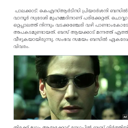
പാലക്കാട്: കെഎസ്ആർടിസി പ്രിയദർശനി ബസിൽ നിന്ന
വാനൂർ സ്വദേശി മുഹമ്മദിനാണ് പരിക്കേറ്റത്. ചൊവ
ഒറ്റപ്പാലത്ത് നിന്നും വടക്കഞ്ചേരി വഴി പാണ്ടാംക
അപകടമുണ്ടായത്. ബസ് ആയക്കാട് മന്നത്ത് എത്തിയപ
വീഴുകയായിരുന്നു. സംഭവ സമയം ബസിൽ ഏകദേശം 1
വിവരം.
തിരക്ക് മൂലം ആയക്കോട് സ്റ്റോപ്പിൽ ബസ് നിർത്തിയി