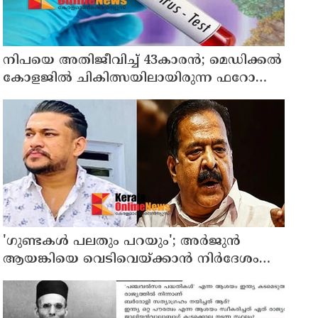
നിപയെ അതിജീവിച്ച് 43കാരന്‍; മെഡിക്കല്‍
കോളജില്‍ ചികിത്സയിലായിരുന്ന ഫറോക്ക്
സ്വദേശി വീട്ടിലേക്ക് മടങ്ങി
'ഗുണ്ടകൾ പലതും പറയും'; അർജുൻ
ആയങ്കിയെ വെടിവെയ്ക്കാൻ നിർദേശം
നൽകിയിട്ടില്ലെന്ന് രമേശ് ചെന്നിത്തല