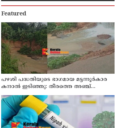
Featured
പഴശി പദ്ധതിയുടെ ഭാഗമായ മട്ടന്നൂർകാര
കനാൽ ഇടിഞ്ഞു: തീരത്തെ അഞ്ച്
കുടുംബങ്ങളെ മാറ്റി