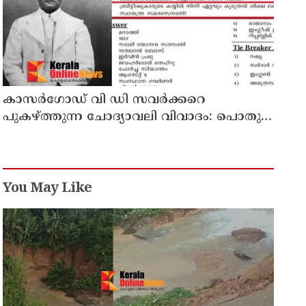
കാസർഗോഡ് വി ഡി സവർക്കറെ
പുകഴ്ത്തുന്ന ചോദ്യാവലി വിവാദം: പൊതു
വിദ്യാഭ്യാസ ഡയറക്ടറോട് റിപ്പോർട്ട് തേടി
വിദ്യാഭ്യാസ മന്ത്രി
You May Like