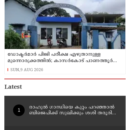
ഡോക്ടര്‍മാര്‍ പിജി പരീക്ഷ എഴുതാനുള്ള
മുന്നൊരുക്കത്തില്‍; കാസര്‍കോട് പാണത്തൂര്‍
കുടുംബാരോഗ്യ കേന്ദ്രം അടച്ചുപൂട്ടി
SUN,9 AUG 2026
Latest
രാഹുല്‍ ഗാന്ധിയെ കുറ്റം പറഞ്ഞാല്‍
ബിജെപിക്ക് സുഖിക്കും ശശി തരൂരിന്
മറുപടിയുമായി കെ സി
വേണുഗോപാല്‍