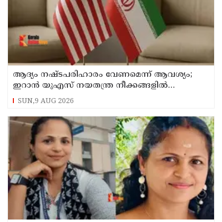
ആദ്യം നഷ്ടപരിഹാരം വേണമെന്ന് ആവശ്യം;
ഇറാന്‍ യുഎസ് നയതന്ത്ര നീക്കങ്ങളില്‍
അനിശ്ചിതത്വം
SUN,9 AUG 2026