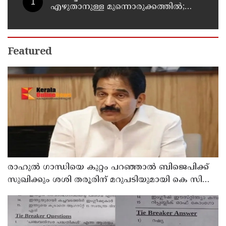
എഴുതാനുള്ള മുന്നൊരുക്കത്തില്‍;
കാസര്‍കോട് പാണത്തൂര്‍
കുടുംബാരോഗ്യ കേന്ദ്രം അടച്ചുപൂട്ടി
Featured
രാഹുല്‍ ഗാന്ധിയെ കുറ്റം പറഞ്ഞാല്‍ ബിജെപിക്ക്
സുഖിക്കും ശശി തരൂരിന് മറുപടിയുമായി കെ സി
വേണുഗോപാല്‍