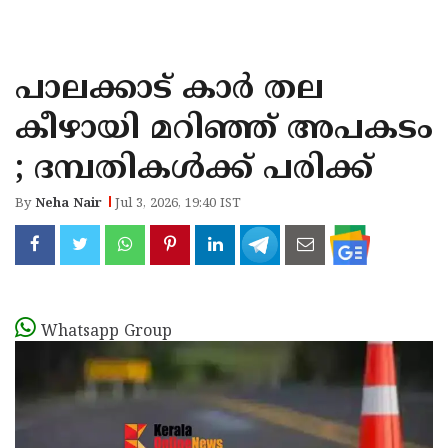
KOZHIKODE
WAYANAD
പാലക്കാട് കാർ തല
KANNUR
കീഴായി മറിഞ്ഞ് അപകടം
KASARAGOD
; ദമ്പതികൾക്ക് പരിക്ക്
By
Neha Nair
Jul 3, 2026, 19:40 IST
Whatsapp Group