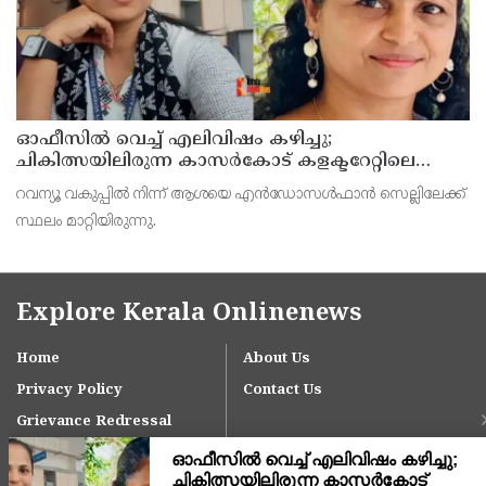
ഓഫീസില്‍ വെച്ച് എലിവിഷം കഴിച്ചു;
ചികിത്സയിലിരുന്ന കാസര്‍കോട് കളക്ടറേറ്റിലെ
സീനിയര്‍ ക്ലര്‍ക്ക് മരിച്ചു
റവന്യൂ വകുപ്പില്‍ നിന്ന് ആശയെ എന്‍ഡോസള്‍ഫാന്‍ സെല്ലിലേക്ക്
സ്ഥലം മാറ്റിയിരുന്നു.
Explore Kerala Onlinenews
Home
About Us
Privacy Policy
Contact Us
Grievance Redressal