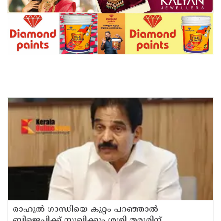
രാഹുല്‍ ഗാന്ധിയെ കുറ്റം പറഞ്ഞാല്‍
ബിജെപിക്ക് സുഖിക്കും ശശി തരൂരിന്