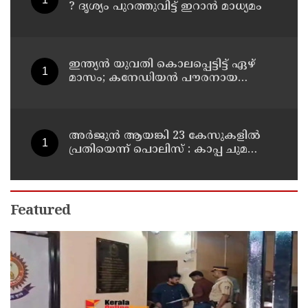
? ദൃശ്യം പുറത്തുവിട്ട് ഇറാന്‍ മാധ്യമം
ഇന്ത്യന്‍ യുവതി കൊലപ്പെട്ടിട്ട് ഏഴ്
മാസം; കനേഡിയന്‍ പൗരനായ
പങ്കാളി അറസ്റ്റില്‍
അര്‍ജുന്‍ ആയങ്കി 23 കേസുകളില്‍
പ്രതിയെന്ന് പൊലിസ് : കാപ്പ ചുമത്തി
ജയിലില്‍ അടക്കാന്‍ നീക്കം
Featured