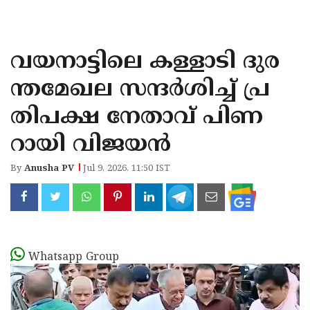
KOZHIKODE
WAYANAD
വയനാട്ടിലെ കള്ളാടി ദുര
KANNUR
ന്തമേഖല സന്ദര്‍ശിച്ച് പ്ര
KASARAGOD
തിപക്ഷ നേതാവ് പിണ
റായി വിജയന്‍
By
Anusha PV
Jul 9, 2026, 11:50 IST
Whatsapp Group