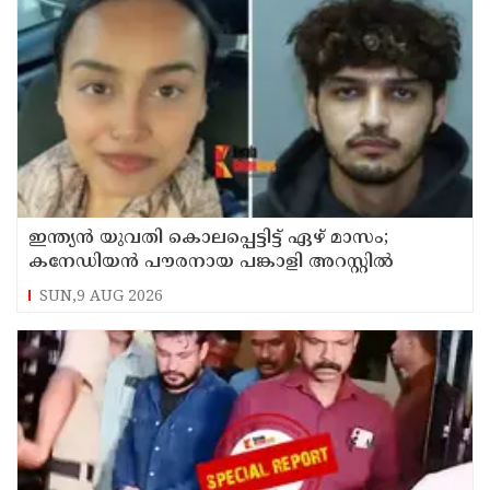
ഇന്ത്യന്‍ യുവതി കൊലപ്പെട്ടിട്ട് ഏഴ് മാസം;
കനേഡിയന്‍ പൗരനായ പങ്കാളി അറസ്റ്റില്‍
SUN,9 AUG 2026