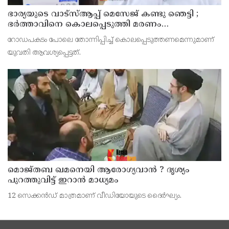
ഭാര്യയുടെ വാട്സ്ആപ്പ് മെസേജ് കണ്ടു ഞെട്ടി ;
ഭര്‍ത്താവിനെ കൊലപ്പെടുത്തി മരണം
റോഡപകടമാക്കി മാറ്റാന്‍ കാമുകനുമായി
റോഡപകടം പോലെ തോന്നിപ്പിച്ച് കൊലപ്പെടുത്തണമെന്നുമാണ്
പദ്ധതിയിട്ട യുവതിയും സുഹൃത്തും ഒളിവില്‍
യുവതി ആവശ്യപ്പെട്ടത്.
മൊജ്തബ ഖമനെയി ആരോഗ്യവാന്‍ ? ദൃശ്യം
പുറത്തുവിട്ട് ഇറാന്‍ മാധ്യമം
12 സെക്കന്‍ഡ് മാത്രമാണ് വീഡിയോയുടെ ദൈര്‍ഘ്യം.