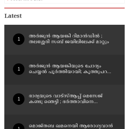
Latest
അര്‍ജുന്‍ ആയങ്കി റിമാന്‍ഡില്‍ ;
തലശ്ശേരി സബ് ജയിലിലേക്ക് മാറ്റും
അര്‍ജുന്‍ ആയങ്കിയുടെ ചോദ്യം
ചെയ്യല്‍ പൂര്‍ത്തിയായി; കൂത്തുപറമ്പ്
മജിസ്ട്രേറ്റിന് മുൻപില്‍ ഹാജരാക്കും
ഭാര്യയുടെ വാട്സ്ആപ്പ് മെസേജ്
കണ്ടു ഞെട്ടി ; ഭര്‍ത്താവിനെ
കൊലപ്പെടുത്തി മരണം
റോഡപകടമാക്കി മാറ്റാന്‍
കാമുകനുമായി പദ്ധതിയിട്ട
യുവതിയും സുഹൃത്തും ഒളിവില്‍
മൊജ്തബ ഖമനെയി ആരോഗ്യവാന്‍