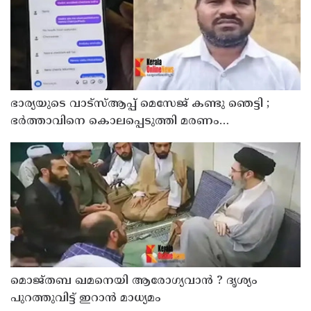
ഭാര്യയുടെ വാട്സ്ആപ്പ് മെസേജ് കണ്ടു ഞെട്ടി ;
ഭര്‍ത്താവിനെ കൊലപ്പെടുത്തി മരണം
റോഡപകടമാക്കി മാറ്റാന്‍ കാമുകനുമായി
പദ്ധതിയിട്ട യുവതിയും സുഹൃത്തും ഒളിവില്‍
മൊജ്തബ ഖമനെയി ആരോഗ്യവാന്‍ ? ദൃശ്യം
പുറത്തുവിട്ട് ഇറാന്‍ മാധ്യമം