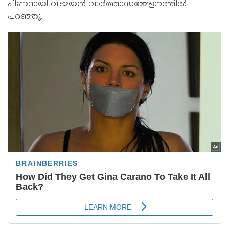
പിണറായി വിജയന്‍ വാർത്താസമ്മേളനത്തിൽ
പറഞ്ഞു.