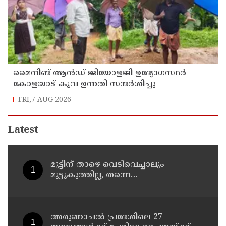
മൈനിങ് ആൻഡ്​ ജിയോളജി ഉദ്യോഗസ്ഥർ
കോളയാട് കൂവ ഉന്നതി സന്ദർശിച്ചു
FRI,7 AUG 2026
Latest
മുട്ടിന് താഴെ വെടിവെച്ചാലും
മുട്ടുകുത്തില്ല, തന്നെ
തീവ്രവാദിയാക്കിയത് ഈ സിസ്റ്റം;
വീണ്ടും പോസ്റ്റുമായി അര്‍ജുന്‍
ആയങ്കി
അരുണാചല്‍ പ്രദേശിലെ 27