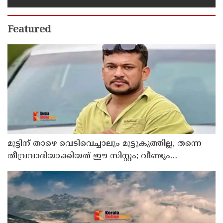
Featured
മുട്ടിന് താഴെ വെടിവെച്ചാലും മുട്ടുകുത്തില്ല, തന്നെ
തീവ്രവാദിയാക്കിയത് ഈ സിസ്റ്റം; വീണ്ടും
പോസ്റ്റുമായി അര്‍ജുന്‍ ആയങ്കി