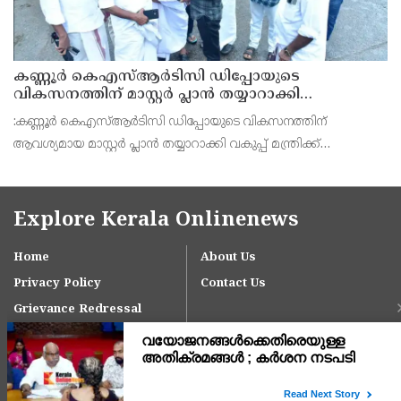
കണ്ണൂർ കെഎസ്ആർടിസി ഡിപ്പോയുടെ
വികസനത്തിന് മാസ്റ്റർ പ്ലാൻ തയ്യാറാക്കി
സമർപ്പിക്കും : ടി ഒ മോഹനൻ എം എൽ എ
:കണ്ണൂർ കെഎസ്ആർടിസി ഡിപ്പോയുടെ വികസനത്തിന്
ആവശ്യമായ മാസ്റ്റർ പ്ലാൻ തയ്യാറാക്കി വകുപ്പ് മന്ത്രിക്ക്
സമർപ്പിക്കുമെന്ന് അഡ്വ.ടി ഒ മോഹനൻ എംഎൽഎ അറിയിച്ചു.
ഡിപ്പോയ്ക്ക് നാല് ഏക്കറിൽ അധികം വരുന്ന സ്ഥലമുണ്ട്
Explore Kerala Onlinenews
Home
About Us
Privacy Policy
Contact Us
Grievance Redressal