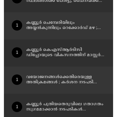
സ്ഥലങ്ങള്‍ക്ക് പേരിട്ടു; ചൈനയ്ക്ക്
മറുപടിയുമായി ഇന്ത്യ
കണ്ണൂർ ചെമ്പേരിയിലും
അയ്യൻകുന്നിലും റെക്കോർഡ് മഴ ;
ഉദയഗിരിയിൽ നേരിയ ഉരുൾപൊട്ടൽ;
13 പേരെ ക്യാമ്പിലേക്ക് മാറ്റി
കണ്ണൂർ കെഎസ്ആർടിസി
ഡിപ്പോയുടെ വികസനത്തിന് മാസ്റ്റർ
പ്ലാൻ തയ്യാറാക്കി സമർപ്പിക്കും : ടി ഒ
മോഹനൻ എം എൽ എ
വയോജനങ്ങൾക്കെതിരെയുള്ള
അതിക്രമങ്ങൾ ; കർശന നടപടി
സ്വീകരിക്കുമെന്ന് കമ്മീഷൻ
കണ്ണൂർ പുതിയതെരുവിലെ ഗതാഗതം
സുഗമമാക്കാന്‍ നടപടികള്‍
സ്വീകരിക്കും