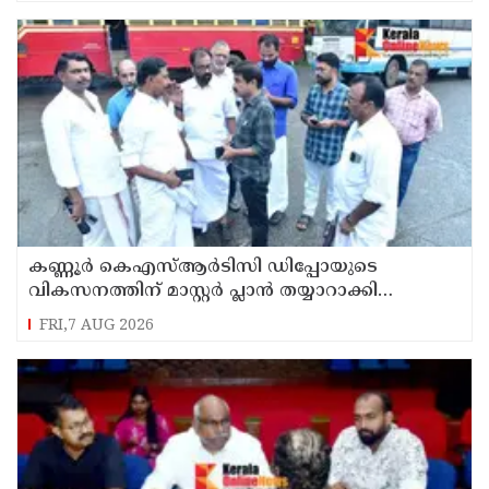
കണ്ണൂർ കെഎസ്ആർടിസി ഡിപ്പോയുടെ
വികസനത്തിന് മാസ്റ്റർ പ്ലാൻ തയ്യാറാക്കി
സമർപ്പിക്കും : ടി ഒ മോഹനൻ എം എൽ എ
FRI,7 AUG 2026