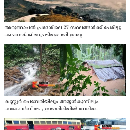
അരുണാചല്‍ പ്രദേശിലെ 27 സ്ഥലങ്ങള്‍ക്ക് പേരിട്ടു;
ചൈനയ്ക്ക് മറുപടിയുമായി ഇന്ത്യ
കണ്ണൂർ ചെമ്പേരിയിലും അയ്യൻകുന്നിലും
റെക്കോർഡ് മഴ ; ഉദയഗിരിയിൽ നേരിയ
ഉരുൾപൊട്ടൽ; 13 പേരെ ക്യാമ്പിലേക്ക് മാറ്റി