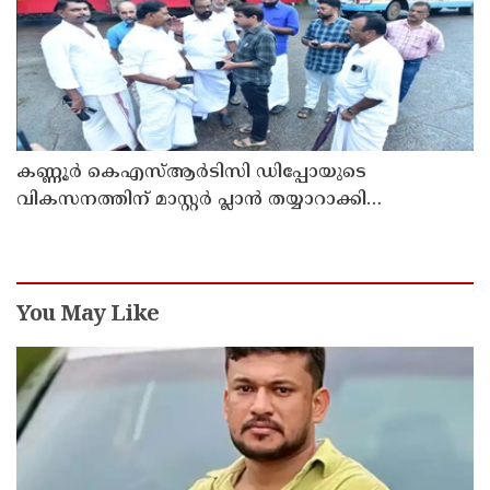
കണ്ണൂർ കെഎസ്ആർടിസി ഡിപ്പോയുടെ
വികസനത്തിന് മാസ്റ്റർ പ്ലാൻ തയ്യാറാക്കി
സമർപ്പിക്കും : ടി ഒ മോഹനൻ എം എൽ എ
You May Like