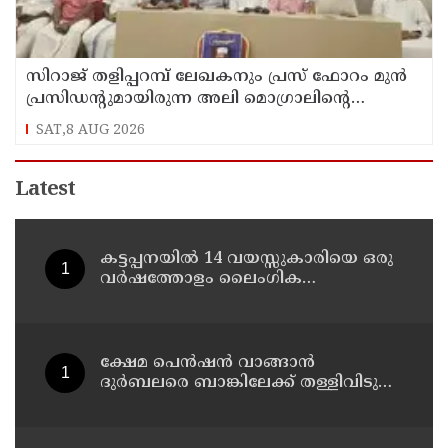
സിറാജ് തളിപ്പറമ്പ് ലേഖകനും പ്രസ് ഫോറം മുൻ
പ്രസിഡൻ്റുമായിരുന്ന അലി മൊഗ്രാലിൻ്റെ
വിയോഗത്തിൽ സർവ്വകക്ഷി അനുസ്മരണം
SAT,8 AUG 2026
നടത്തി
Latest
കട്ടപ്പനയില്‍ 14 വയസ്സുകാരിയെ ഒരു
വര്‍ഷത്തോളം ലൈംഗിക
പീഡനത്തിന് ഇരയാക്കി; രണ്ടാനച്ഛൻ
പിടിയില്‍
ക്ഷേമ പെന്‍ഷന്‍ വാങ്ങാന്‍
ദുര്‍ബലരെ ബാങ്കിലേക്ക് തള്ളിവിടുന്ന
യുഡിഎഫ്, വയോജനങ്ങള്‍ എല്ലാ
മാസവും ബാങ്കിലെത്തണം, ചെറിയ
ലാഭത്തിനുവേണ്ടി പാവങ്ങളെ