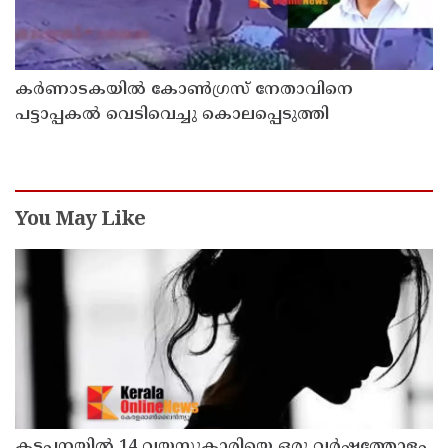
കർണാടകയിൽ കോൺഗ്രസ് നേതാവിനെ
പട്ടാപ്പകൽ വെടിവെച്ചു കൊലപ്പെടുത്തി
You May Like
കട്ടപ്പനയില്‍ 14 വയസ്സുകാരിയെ ഒരു വര്‍ഷത്തോളം