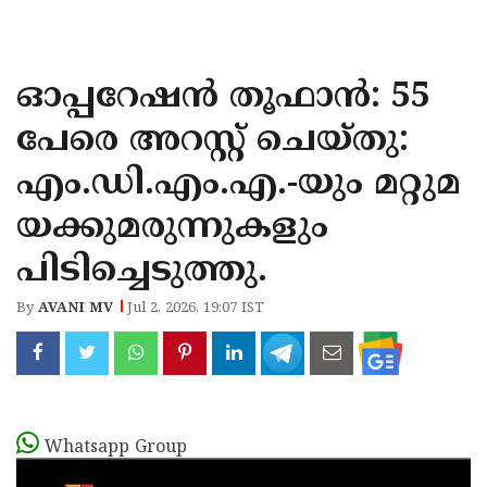
KOZHIKODE
WAYANAD
ഓപ്പറേഷൻ തൂഫാൻ: 55
KANNUR
പേരെ അറസ്റ്റ് ചെയ്തു:
KASARAGOD
എം.ഡി.എം.എ.-യും മറ്റുമ
യക്കുമരുന്നുകളും
പിടിച്ചെടുത്തു.
By
AVANI MV
Jul 2, 2026, 19:07 IST
Whatsapp Group