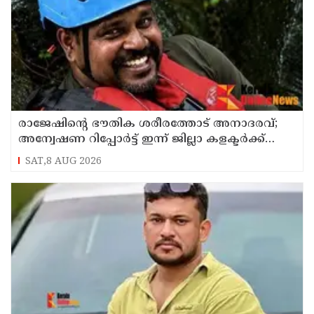
രാജേഷിന്റെ ഭൗതിക ശരീരത്തോട് അനാദരവ്;
അന്വേഷണ റിപ്പോര്‍ട്ട് ഇന്ന് ജില്ലാ കളക്ടര്‍ക്ക്
കൈമാറും
SAT,8 AUG 2026