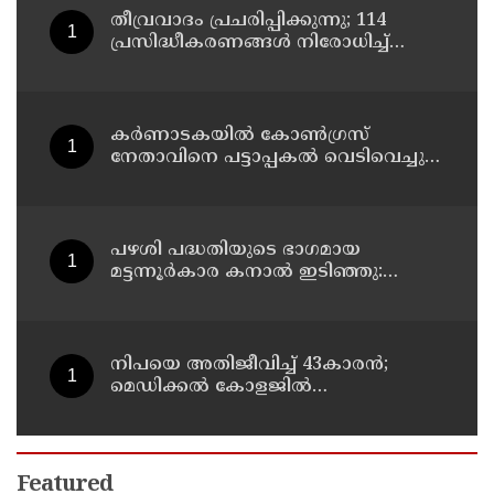
ദുരിതത്തിലാക്കണോ?
തീവ്രവാദം പ്രചരിപ്പിക്കുന്നു; 114
പ്രസിദ്ധീകരണങ്ങൾ നിരോധിച്ച്
മഹാരാഷ്ട്ര
കർണാടകയിൽ കോൺഗ്രസ്
നേതാവിനെ പട്ടാപ്പകൽ വെടിവെച്ചു
കൊലപ്പെടുത്തി
പഴശി പദ്ധതിയുടെ ഭാഗമായ
മട്ടന്നൂർകാര കനാൽ ഇടിഞ്ഞു:
തീരത്തെ അഞ്ച് കുടുംബങ്ങളെ മാറ്റി
നിപയെ അതിജീവിച്ച് 43കാരന്‍;
മെഡിക്കല്‍ കോളജില്‍
ചികിത്സയിലായിരുന്ന ഫറോക്ക്
സ്വദേശി വീട്ടിലേക്ക് മടങ്ങി
Featured