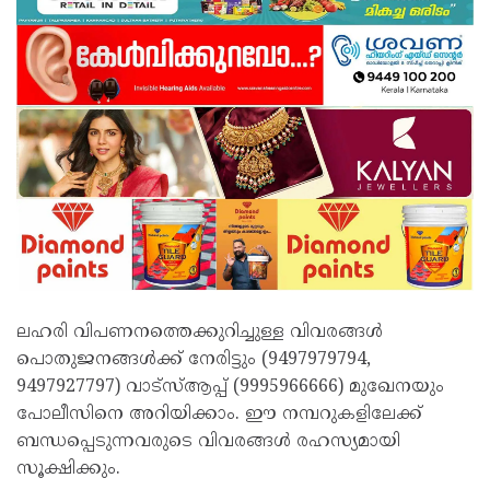
ലഹരി വിപണനത്തെക്കുറിച്ചുള്ള വിവരങ്ങൾ
പൊതുജനങ്ങൾക്ക് നേരിട്ടും (9497979794,
9497927797) വാട്സ്ആപ്പ് (9995966666) മുഖേനയും
പോലീസിനെ അറിയിക്കാം. ഈ നമ്പറുകളിലേക്ക്
ബന്ധപ്പെടുന്നവരുടെ വിവരങ്ങൾ രഹസ്യമായി
സൂക്ഷിക്കും.