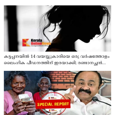
കട്ടപ്പനയില്‍ 14 വയസ്സുകാരിയെ ഒരു വര്‍ഷത്തോളം
ലൈംഗിക പീഡനത്തിന് ഇരയാക്കി; രണ്ടാനച്ഛൻ
പിടിയില്‍