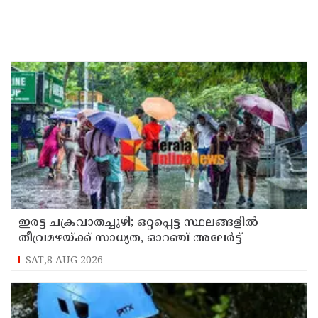
ഇരട്ട ചക്രവാതച്ചുഴി; ഒറ്റപ്പെട്ട സ്ഥലങ്ങളില്‍
തീവ്രമഴയ്ക്ക് സാധ്യത, ഓറഞ്ച് അലേർട്ട്
SAT,8 AUG 2026