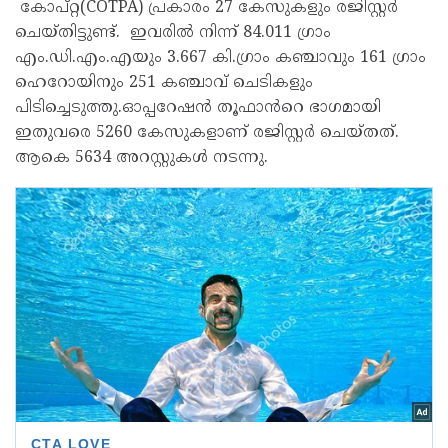
കോപ്റ്റ(COTPA) പ്രകാരം 27 കേസുകളും രജിസ്റ്റർ
ചെയ്തിട്ടുണ്ട്. ഇവരിൽ നിന്ന് 84.011 ഗ്രാം
എം.ഡി.എം.എയും 3.667 കി.ഗ്രാം കഞ്ചാവും 161 ഗ്രാം
ഹെറോയിനും 251 കഞ്ചാവ് ചെടികളും
പിടിച്ചെടുത്തു.ഓപ്പറേഷൻ തൂഫാൻറെ ഭാഗമായി
ഇതുവരെ 5260 കേസുകളാണ് രജിസ്റ്റർ ചെയ്തത്.
ആകെ 5634 അറസ്റ്റുകൾ നടന്നു.