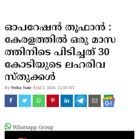
KOZHIKODE
WAYANAD
ഓപറേഷൻ തൂഫാൻ :
KANNUR
കേരളത്തിൽ ഒരു മാസ
KASARAGOD
ത്തിനിടെ പിടിച്ചത്​ 30
കോടിയുടെ ലഹരിവ
സ്തുക്കൾ
By
Neha Nair
Jul 3, 2026, 12:30 IST
Whatsapp Group