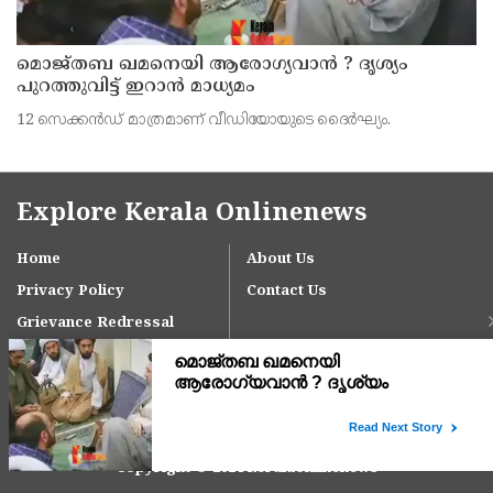
മൊജ്തബ ഖമനെയി ആരോഗ്യവാന്‍ ? ദൃശ്യം
പുറത്തുവിട്ട് ഇറാന്‍ മാധ്യമം
12 സെക്കന്‍ഡ് മാത്രമാണ് വീഡിയോയുടെ ദൈര്‍ഘ്യം.
Explore Kerala Onlinenews
Home
About Us
Privacy Policy
Contact Us
Grievance Redressal
Copyright © 2024 keralaonlinenews