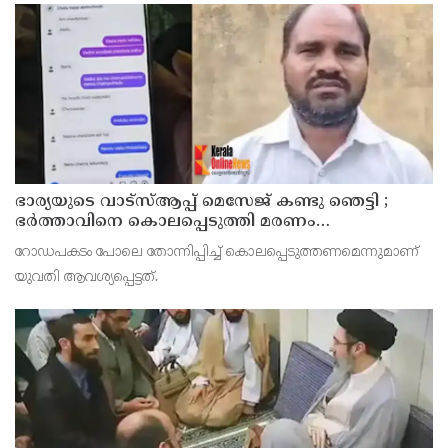
ഭാര്യയുടെ വാട്സ്ആപ്പ് മെസേജ് കണ്ടു ഞെട്ടി ;
ഭര്‍ത്താവിനെ കൊലപ്പെടുത്തി മരണം
റോഡപകടമാക്കി മാറ്റാന്‍ കാമുകനുമായി
റോഡപകടം പോലെ തോന്നിപ്പിച്ച് കൊലപ്പെടുത്തണമെന്നുമാണ്
പദ്ധതിയിട്ട യുവതിയും സുഹൃത്തും ഒളിവില്‍
യുവതി ആവശ്യപ്പെട്ടത്.