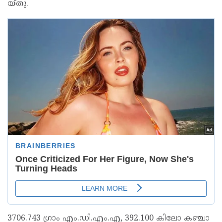
യ്തു.
3706.743 ഗ്രാം ​എം.​ഡി.​എം.​എ, 392.100 കി​ലോ ക​ഞ്ചാ​