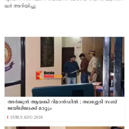
ഖ​ർ അ​റി​യി​ച്ചു.
അര്‍ജുന്‍ ആയങ്കി റിമാന്‍ഡില്‍ ; തലശ്ശേരി സബ്
ജയിലിലേക്ക് മാറ്റും
SUN,9 AUG 2026