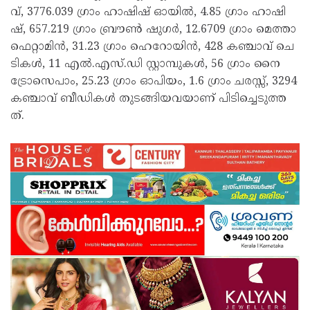
വ്, 3776.039 ഗ്രാം ​ഹാ​ഷി​ഷ് ഓ​യി​ൽ, 4.85 ഗ്രാം ​ഹാ​ഷി​
ഷ്, 657.219 ഗ്രാം ​ബ്രൗ​ൺ ഷു​ഗ​ർ, 12.6709 ഗ്രാം ​മെ​ത്താ​
ഫെ​റ്റാ​മി​ൻ, 31.23 ഗ്രാം ​ഹെ​റോ​യി​ൻ, 428 ക​ഞ്ചാ​വ് ചെ​
ടി​ക​ൾ, 11 എ​ൽ.​എ​സ്.​ഡി സ്റ്റാ​മ്പു​ക​ൾ, 56 ഗ്രാം ​നൈ​
ട്രോ​സെ​പാം, 25.23 ഗ്രാം ​ഓ​പി​യം, 1.6 ഗ്രാം ​ച​ര​സ്സ്, 3294
ക​ഞ്ചാ​വ് ബീ​ഡി​ക​ൾ തു​ട​ങ്ങി​യ​വ​യാ​ണ് പി​ടി​ച്ചെ​ടു​ത്ത​
ത്.