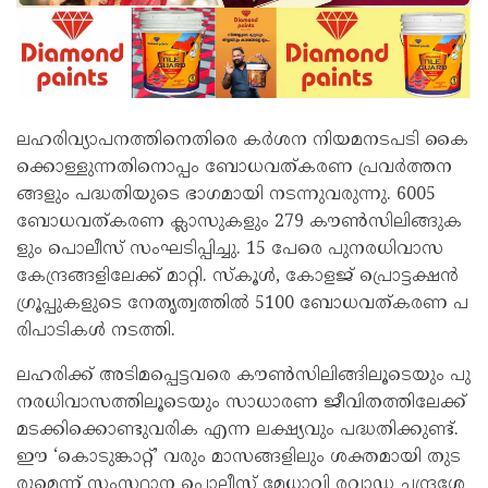
ല​ഹ​രി​വ്യാ​പ​ന​ത്തി​നെ​തി​രെ ക​ർശ​ന നി​യ​മ​ന​ട​പ​ടി കൈ​
ക്കൊ​ള്ളു​ന്ന​തി​നൊ​പ്പം ബോ​ധ​വ​ത്ക​ര​ണ പ്ര​വ​ർത്ത​ന​
ങ്ങ​ളും പ​ദ്ധ​തി​യു​ടെ ഭാ​ഗ​മാ​യി ന​ട​ന്നു​വ​രു​ന്നു. 6005
ബോ​ധ​വ​ത്ക​ര​ണ ക്ലാ​സു​ക​ളും 279 കൗ​ൺസി​ലി​ങ്ങു​ക​
ളും പൊ​ലീ​സ് സം​ഘ​ടി​പ്പി​ച്ചു. 15 പേ​രെ പു​ന​ര​ധി​വാ​സ
കേ​ന്ദ്ര​ങ്ങ​ളി​ലേ​ക്ക് മാ​റ്റി. സ്കൂ​ൾ, കോ​ള​ജ് പ്രൊ​ട്ട​ക്ഷ​ൻ
ഗ്രൂ​പ്പു​ക​ളു​ടെ നേ​തൃ​ത്വ​ത്തി​ൽ 5100 ബോ​ധ​വ​ത്ക​ര​ണ പ​
രി​പാ​ടി​ക​ൾ ന​ട​ത്തി.
ല​ഹ​രി​ക്ക് അ​ടി​മ​പ്പെ​ട്ട​വ​രെ കൗ​ൺസി​ലി​ങ്ങി​ലൂ​ടെ​യും പു​
ന​ര​ധി​വാ​സ​ത്തി​ലൂ​ടെ​യും സാ​ധാ​ര​ണ ജീ​വി​ത​ത്തി​ലേ​ക്ക്
മ​ട​ക്കി​ക്കൊ​ണ്ടു​വ​രി​ക എ​ന്ന ല​ക്ഷ്യ​വും പ​ദ്ധ​തി​ക്കു​ണ്ട്.
ഈ ‘​കൊ​ടു​ങ്കാ​റ്റ്’ വ​രും മാ​സ​ങ്ങ​ളി​ലും ശ​ക്ത​മാ​യി തു​ട​
രു​മെ​ന്ന് സം​സ്ഥാ​ന പൊ​ലീ​സ് മേ​ധാ​വി ര​വാ​ഡ ച​ന്ദ്ര​ശേ​