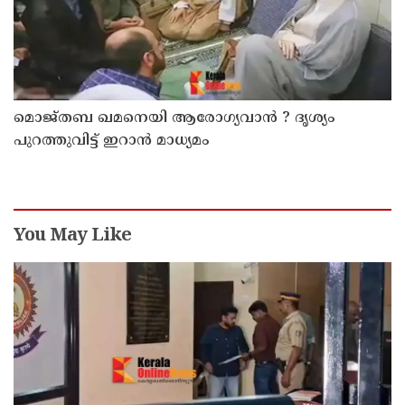
മൊജ്തബ ഖമനെയി ആരോഗ്യവാന്‍ ? ദൃശ്യം
പുറത്തുവിട്ട് ഇറാന്‍ മാധ്യമം
You May Like