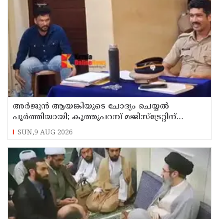
അര്‍ജുന്‍ ആയങ്കിയുടെ ചോദ്യം ചെയ്യല്‍
പൂര്‍ത്തിയായി; കൂത്തുപറമ്പ് മജിസ്ട്രേറ്റിന്
മുൻപില്‍ ഹാജരാക്കും
SUN,9 AUG 2026