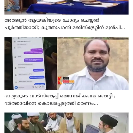
അര്‍ജുന്‍ ആയങ്കിയുടെ ചോദ്യം ചെയ്യല്‍
പൂര്‍ത്തിയായി; കൂത്തുപറമ്പ് മജിസ്ട്രേറ്റിന് മുൻപില്‍
ഹാജരാക്കും
ഭാര്യയുടെ വാട്സ്ആപ്പ് മെസേജ് കണ്ടു ഞെട്ടി ;
ഭര്‍ത്താവിനെ കൊലപ്പെടുത്തി മരണം
റോഡപകടമാക്കി മാറ്റാന്‍ കാമുകനുമായി
പദ്ധതിയിട്ട യുവതിയും സുഹൃത്തും ഒളിവില്‍