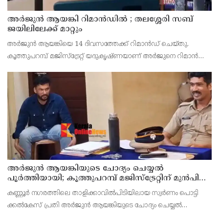
അര്‍ജുന്‍ ആയങ്കി റിമാന്‍ഡില്‍ ; തലശ്ശേരി സബ്
ജയിലിലേക്ക് മാറ്റും
അർജുൻ ആയങ്കിയെ 14 ദിവസത്തേക്ക് റിമാൻഡ് ചെയ്തു.
കൂത്തുപറമ്പ് മജിസ്ട്രേറ്റ് യദുകൃഷ്ണയാണ് അർജുനെ റിമാൻഡ്
ചെയ്തത്. ആഭ്യന്തര മന്ത്രി രമേശ് ചെന്നിത്തലയെ
ഭീഷണിപ്പെടുത്തിയെന്നാരോപിച്ച് ‌
അര്‍ജുന്‍ ആയങ്കിയുടെ ചോദ്യം ചെയ്യല്‍
പൂര്‍ത്തിയായി; കൂത്തുപറമ്പ് മജിസ്ട്രേറ്റിന് മുൻപില്‍
ഹാജരാക്കും
കണ്ണൂർ നഗരത്തിലെ താളിക്കാവിൽപിടിയിലായ സ്വർണം പൊട്ടി
ക്കൽകേസ് പ്രതി അര്‍ജുന്‍ ആയങ്കിയുടെ ചോദ്യം ചെയ്യല്‍
പൂര്‍ത്തിയായി. കൂത്തുപറമ്പ് മജിസ് ട്രേറ്റിന് മുന്നില്‍