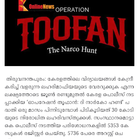
തി​രു​വ​ന​ന്ത​പു​രം: കേ​ര​ള​ത്തി​ലെ വി​ദ്യാ​ല​യ​ങ്ങ​ൾ കേ​ന്ദ്രീ​
ക​രി​ച്ച് വ​ള​രു​ന്ന ല​ഹ​രി​മാ​ഫി​യ​യു​ടെ വേ​ര​റു​ക്കു​ക എ​ന്ന
ല​ക്ഷ്യ​ത്തോ​ടെ ജൂ​ൺ ര​ണ്ടു​മു​ത​ൽ കേ​ര​ള പൊ​ലീ​സ് ന​ട​
പ്പാ​ക്കി​യ ‘ഓ​പ​റേ​ഷ​ൻ തൂ​ഫാ​ൻ: ദി ​നാ​ർകോ ഹ​ണ്ട്’ പ​
ദ്ധ​തി ഒ​രു മാ​സം പി​ന്നി​ടു​മ്പോ​ൾ പി​ടി​കൂ​ടി​യ​ത്​ 30 കോ​ടി​
യു​ടെ നി​രോ​ധി​ത ല​ഹ​രി​വ​സ്തു​ക്ക​ൾ. സം​സ്ഥാ​ന​മൊ​ട്ടാ​
കെ പൊ​ലീ​സ് ന​ട​ത്തി​യ പ​രി​ശോ​ധ​ന​ക​ളി​ൽ 5353 കേ​
സു​ക​ൾ ര​ജി​സ്റ്റ​ർ ചെ​യ്തു. 5736 പേ​രെ അ​റ​സ്റ്റ് ചെ​