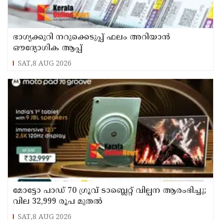
ഭാഗ്യക്കുറി നറുക്കെടുപ്പ് ഫലം അറിയാൻ
ഔദ്യോഗിക ആപ്പ്
SAT,8 AUG 2026
മോട്ടോ പാഡ് 70 ഗ്രൂവ് ടാബ്ലെറ്റ് വില്പന ആരംഭിച്ചു;
വില 32,999 രൂപ മുതൽ
SAT,8 AUG 2026