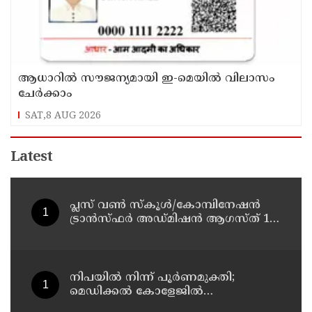
ആധാറിൽ സൗജന്യമായി ഇ-മെയിൽ വിലാസം
ചേർക്കാം
SAT,8 AUG 2026
Latest
പ്ലസ് വൺ സ്‌കൂൾ/കോമ്പിനേഷൻ
ട്രാൻസ്ഫർ അഡ്മിഷൻ ആഗസ്ത് 10,
11 തീയതികളിൽ
നിപയിൽ നിന്ന് പൂർണമുക്തി;
മെഡിക്കൽ കോളേജിൽ
ചികിത്സയിലിരുന്ന 43കാരൻ