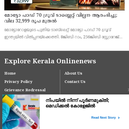
മോട്ടോ പാഡ് 70 ഗ്രൂവ് ടാബ്ലെറ്റ് വില്പന ആരംഭിച്ചു;
വില 32,999 രൂപ മുതൽ
മോട്ടോറോളയുടെ പുതിയ ടാബ്‌ലെറ്റ് മോട്ടോ പാഡ് 70 ഗ്രൂവ്
ഇന്ത്യയിൽ വിൽപ്പനയ്‌ക്കെത്തി. 8ജിബി റാം, 256ജിബി സ്റ്റോറേജ്
പതിപ്പിന് 36,999 രൂപയാണ് ലോഞ്ച് വില. ബാങ്ക് ഓഫറുകൾ
ഉൾപ്പെടെ 32,999 രൂപയാണ് ഫലപ്രദമായ
Explore Kerala Onlinenews
Home
About Us
Privacy Policy
Contact Us
Grievance Redressal
Copyright © 2024 keralaonlinenews