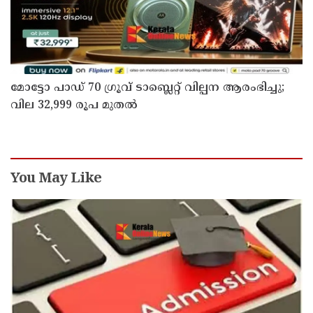
മോട്ടോ പാഡ് 70 ഗ്രൂവ് ടാബ്ലെറ്റ് വില്പന ആരംഭിച്ചു;
വില 32,999 രൂപ മുതൽ
You May Like