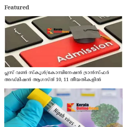
Featured
പ്ലസ് വൺ സ്‌കൂൾ/കോമ്പിനേഷൻ ട്രാൻസ്ഫർ
അഡ്മിഷൻ ആഗസ്ത് 10, 11 തീയതികളിൽ