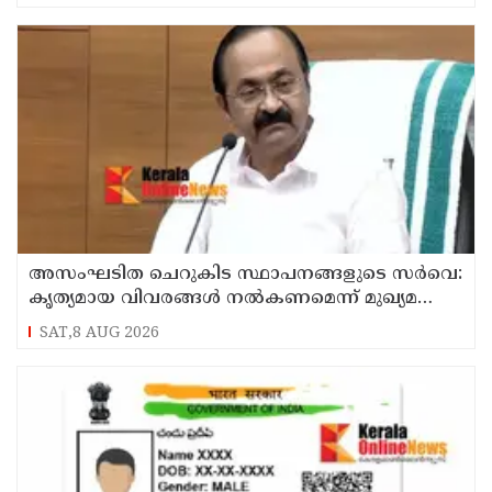
അസംഘടിത ചെറുകിട സ്ഥാപനങ്ങളുടെ സർവെ:
കൃത്യമായ വിവരങ്ങൾ നൽകണമെന്ന് മുഖ്യമന്ത്രി
വി ഡി സതീശൻ
SAT,8 AUG 2026