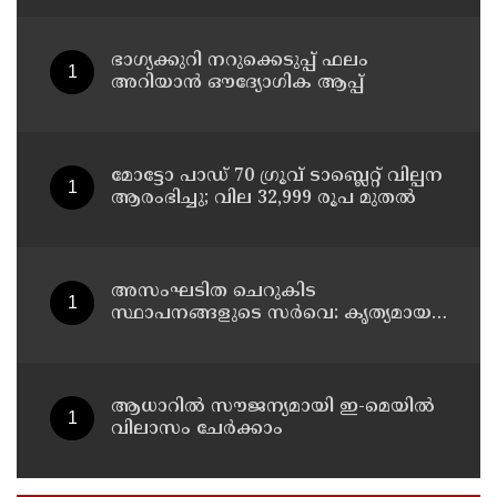
വീട്ടിലേക്ക് മടങ്ങി
ഭാഗ്യക്കുറി നറുക്കെടുപ്പ് ഫലം
അറിയാൻ ഔദ്യോഗിക ആപ്പ്
മോട്ടോ പാഡ് 70 ഗ്രൂവ് ടാബ്ലെറ്റ് വില്പന
ആരംഭിച്ചു; വില 32,999 രൂപ മുതൽ
അസംഘടിത ചെറുകിട
സ്ഥാപനങ്ങളുടെ സർവെ: കൃത്യമായ
വിവരങ്ങൾ നൽകണമെന്ന് മുഖ്യമന്ത്രി
വി ഡി സതീശൻ
ആധാറിൽ സൗജന്യമായി ഇ-മെയിൽ
വിലാസം ചേർക്കാം