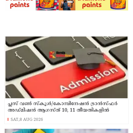
പ്ലസ് വൺ സ്‌കൂൾ/കോമ്പിനേഷൻ ട്രാൻസ്ഫർ
അഡ്മിഷൻ ആഗസ്ത് 10, 11 തീയതികളിൽ
SAT,8 AUG 2026