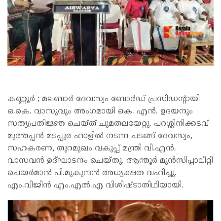
കണ്ണൂർ ; മലബാർ ദേവസ്വം ബോർഡ് പ്രസിഡന്റായി
ഒ.കെ. വാസുവും അംഗമായി കെ. എൻ. ഉദയനും
സത്യപ്രതിജ്ഞ ചെയ്ത് ചുമതലയേറ്റു. പറശ്ശിനിക്കടവ്
മുത്തപ്പൻ മടപ്പുര ഹാളിൽ നടന്ന ചടങ്ങ് ദേവസ്വം,
സഹകരണ, തുറമുഖം വകുപ്പ് മന്ത്രി വി.എൻ.
വാസവൻ ഉദ്ഘാടനം ചെയ്തു. ആന്തൂർ മുൻസിപ്പാലിറ്റി
ചെയർമാൻ പി.മുകുന്ദൻ അധ്യക്ഷത വഹിച്ചു.
എം.വിജിൻ എം.എൽ.എ വിശിഷ്ടാതിഥിയായി.