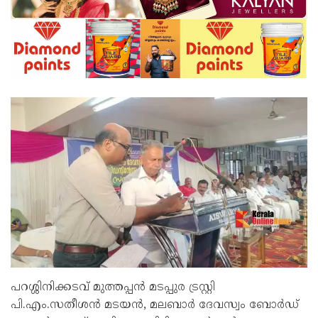
പറശ്ശിനിക്കടവ് മുത്തപ്പൻ മടപ്പുര ട്രസ്റ്റി
പി.എം.സതീശൻ മടയൻ, മലബാർ ദേവസ്വം ബോർഡ്