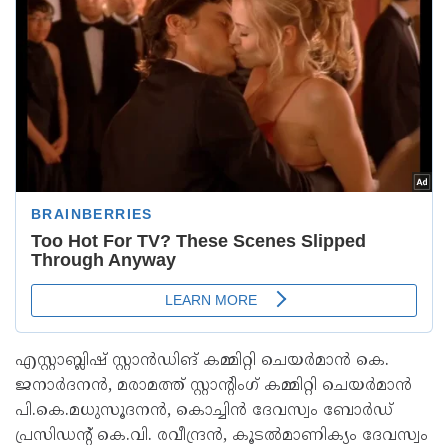
എസ്റ്റാബ്ലിഷ് സ്റ്റാൻഡിങ് കമ്മിറ്റി ചെയർമാൻ കെ.
ജനാർദനൻ, മരാമത്ത് സ്റ്റാന്റിംഗ് കമ്മിറ്റി ചെയർമാൻ
പി.കെ.മധുസൂദനൻ, കൊച്ചിൻ ദേവസ്വം ബോർഡ്
പ്രസിഡന്റ് കെ.വി. രവീന്ദ്രൻ, കൂടൽമാണിക്യം ദേവസ്വം