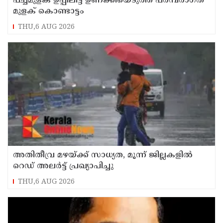
പച്ചമുളക് ഉപ്പിലിട്ട് ഉണക്കിയെടുത്ത പരമ്പരാഗത
മുളക് കൊണ്ടാട്ടം
THU,6 AUG 2026
അതിതീവ്ര മഴയ്ക്ക് സാധ്യത, മൂന്ന് ജില്ലകളിൽ
റെഡ് അലർട്ട് പ്രഖ്യാപിച്ചു
THU,6 AUG 2026