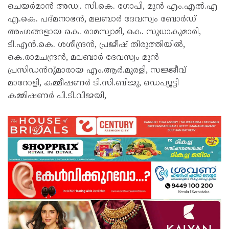
ചെയർമാൻ അഡ്വ. സി.കെ. ഗോപി, മുൻ എം.എൽ.എ
എ.കെ. പദ്മനാഭൻ, മലബാർ ദേവസ്വം ബോർഡ്
അംഗങ്ങളായ കെ. രാമസ്വാമി, കെ. സുധാകുമാരി,
ടി.എൻ.കെ. ശശീന്ദ്രൻ, പ്രജീഷ് തിരുത്തിയിൽ,
കെ.രാമചന്ദ്രൻ, മലബാർ ദേവസ്വം മുൻ
പ്രസിഡൻറു്മാരായ എം.ആർ.മുരളി, സജ്ജീവ്
മാറോളി, കമ്മീഷണർ ടി.സി.ബിജു, ഡെപ്യൂട്ടി
കമ്മിഷണർ പി.ടി.വിജയി,