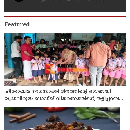
രക്തം വാര്‍ന്ന് 49-കാരന്
ദാരുണാന്ത്യം
Featured
ഹിരോഷിമ നാഗസാക്കി ദിനത്തിന്റെ ഭാഗമായി
യുദ്ധവിരുദ്ധ ബാഡ്ജ് വിതരണത്തിന്റെ തളിപ്പറമ്പ്
ഏരിയാതല ഉദ്ഘാടനം ആന്തൂർ എഎൽപി
സ്കൂളിൽ വച്ച് നടന്നു