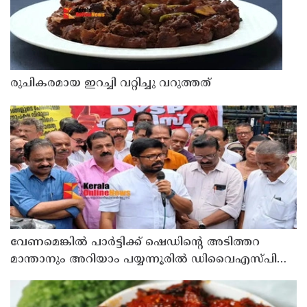
രുചികരമായ ഇറച്ചി വറ്റിച്ചു വറുത്തത്
വേണമെങ്കിൽ പാർട്ടിക്ക് ഷെഡിൻ്റെ അടിത്തറ
മാന്താനും അറിയാം പയ്യന്നൂരിൽ ഡിവൈഎസ്പി
ഓഫീസ് മാർച്ചിനിടെ വിവാദ പ്രസംഗവുമായി കെ
കെ രാഗേഷ്