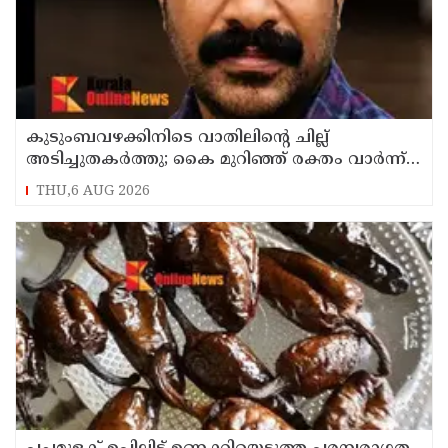
കുടുംബവഴക്കിനിടെ വാതിലിന്റെ ചില്ല്
അടിച്ചുതകര്‍ത്തു; കൈ മുറിഞ്ഞ് രക്തം വാര്‍ന്ന്
49-കാരന് ദാരുണാന്ത്യം
THU,6 AUG 2026