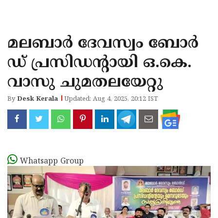
KOZHIKODE
WAYANAD
മലബാർ ദേവസ്വം ബോർ
KANNUR
ഡ് പ്രസിഡന്റായി ഒ.കെ.
KASARAGOD
വാസു ചുമതലയേറ്റു
By
Desk Kerala
Updated: Aug 4, 2025, 20:12 IST
Whatsapp Group