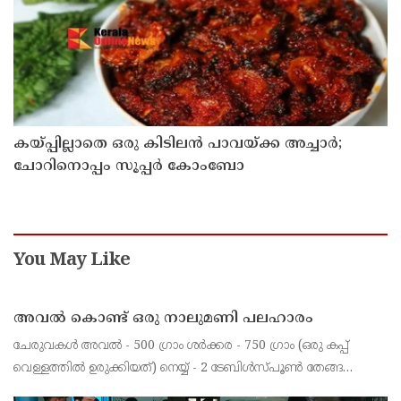
കയ്പ്പില്ലാതെ ഒരു കിടിലൻ പാവയ്ക്ക അച്ചാർ;
ചോറിനൊപ്പം സൂപ്പർ കോംബോ
You May Like