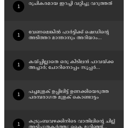
രുചികരമായ ഇറച്ചി വറ്റിച്ചു വറുത്തത്
വേണമെങ്കിൽ പാർട്ടിക്ക് ഷെഡിൻ്റെ
അടിത്തറ മാന്താനും അറിയാം
പയ്യന്നൂരിൽ ഡിവൈഎസ്പി ഓഫീസ്
മാർച്ചിനിടെ വിവാദ പ്രസംഗവുമായി
കെ കെ രാഗേഷ്
കയ്പ്പില്ലാതെ ഒരു കിടിലൻ പാവയ്ക്ക
അച്ചാർ; ചോറിനൊപ്പം സൂപ്പർ
കോംബോ
പച്ചമുളക് ഉപ്പിലിട്ട് ഉണക്കിയെടുത്ത
പരമ്പരാഗത മുളക് കൊണ്ടാട്ടം
കുടുംബവഴക്കിനിടെ വാതിലിന്റെ ചില്ല്
അടിച്ചുതകര്‍ത്തു; കൈ മുറിഞ്ഞ്