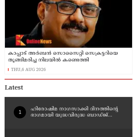
കാപ്പാട് അര്‍ബന്‍ സൊസൈറ്റി സെക്രട്ടറിയെ
തൂങ്ങിമരിച്ച നിലയില്‍ കണ്ടെത്തി
THU,6 AUG 2026
Latest
ഹിരോഷിമ നാഗസാക്കി ദിനത്തിന്റെ
ഭാഗമായി യുദ്ധവിരുദ്ധ ബാഡ്ജ്
വിതരണത്തിന്റെ തളിപ്പറമ്പ്
ഏരിയാതല ഉദ്ഘാടനം ആന്തൂർ
എഎൽപി സ്കൂളിൽ വച്ച് നടന്നു