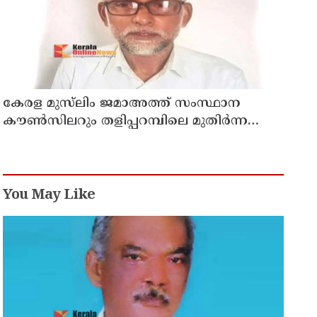
കേരള മുസ്‌ലിം ജമാഅത്ത് സംസ്ഥാന
കൗൺസിലറും തളിപ്പറമ്പിലെ മുതിർന്ന
മാധ്യമ പ്രവർത്തകനുമായ ബി എ അലി
മൊഗ്രാൽ നിര്യാതനായി
You May Like