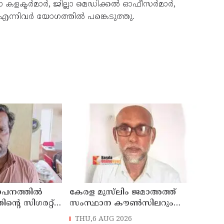
കളക്ടര്‍മാര്‍, ജില്ലാ മെഡിക്കല്‍ ഓഫീസര്‍മാര്‍,
 എന്നിവര്‍ യോഗത്തില്‍ പങ്കെടുത്തു.
ഥാപനത്തിൽ
കേരള മുസ്‌ലിം ജമാഅത്ത്
തിന്റെ സിഗരറ്റ്
സംസ്ഥാന കൗൺസിലറും
നാട്
തളിപ്പറമ്പിലെ മുതിർന്ന മാധ്യമ
THU,6 AUG 2026