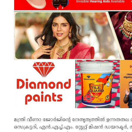
മന്ത്രി വീണാ ജോര്‍ജിന്റെ നേതൃത്വത്തില്‍ ഉന്നത
സെക്രട്ടറി, എന്‍.എച്ച്.എം. സ്റ്റേറ്റ് മിഷന്‍ ഡയറക്ടര