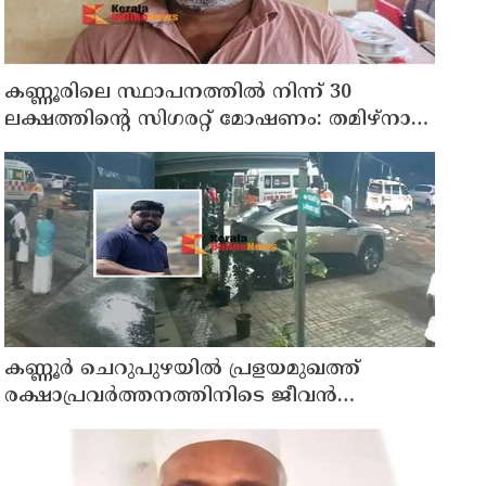
കണ്ണൂരിലെ സ്ഥാപനത്തിൽ നിന്ന് 30
ലക്ഷത്തിന്റെ സിഗരറ്റ് മോഷണം: തമിഴ്‌നാട്
സ്വദേശിയായ സെയിൽസ്മാൻ
തെങ്കാശിയിൽ പിടിയിൽ
കണ്ണൂർ ചെറുപുഴയിൽ പ്രളയമുഖത്ത്
രക്ഷാപ്രവർത്തനത്തിനിടെ ജീവൻ
നഷ്ടപ്പെട്ട ആർ. രാജേഷിൻ്റെ ഭൗതിക
ശരീരത്തോട് അനാദരവ് കാണിച്ചതായി
ആരോപണം