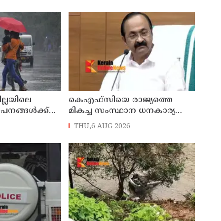
സെയിൽസ്മാൻ
പ്രവർത്തകനുമായ ബി എ
പിടിയിൽ
അലി മൊഗ്രാൽ നിര്യാതനായി
ില്ലയിലെ
കെഎഫ്‌സിയെ രാജ്യത്തെ
ഥാപനങ്ങൾക്ക്
മികച്ച സംസ്ഥാന ധനകാര്യ
സ്ഥാപനമാക്കും: മുഖ്യമന്ത്രി വി
THU,6 AUG 2026
ഡി സതീശൻ