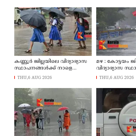
കോണ്‍ഗ്രസ് നേതാവ് മരിച്ചു
സ്വദേശിയായ 
തെങ്കാശിയിൽ 
കണ്ണൂർ ജില്ലയിലെ വിദ്യാഭ്യാസ
മഴ : കോട്ടയം ജ
സ്ഥാപനങ്ങള്‍ക്ക് നാളെ
വിദ്യാഭ്യാസ സ്
(07/08/2026), അവധി
നാളെ അവധി
THU,6 AUG 2026
THU,6 AUG 2026