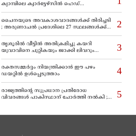
ക്യാമ്പിലെ ക്വാര്‍ട്ടേഴ്സില്‍ ഹെഡ്
കോണ്‍സ്റ്റബിളിനെ മരിച്ച നിലയില്‍
കണ്ടെത്തി
ചൈനയുടെ അവകാശവാദങ്ങൾക്ക് തിരിച്ചടി
; അരുണാചൽ പ്രദേശിലെ 27 സ്ഥലങ്ങൾക്ക്
ഔദ്യോഗിക പേരുകൾ നൽകി ഇന്ത്യ
തൃശൂരിൽ വീട്ടിൽ അതിക്രമിച്ചു കയറി
യുവാവിനെ ചുറ്റികയും ജാക്കി ലിവറും
ഉപയോഗിച്ച് തലക്കടിച്ച് കൊലപ്പെടുത്താൻ
ശ്രമിച്ച കേസ് : രണ്ടു പേർ പിടിയിൽ
രക്തസമ്മർദ്ദം നിയന്ത്രിക്കാൻ ഈ പഴം
ഡയറ്റിൽ ഉൾപ്പെടുത്താം
രാജ്യത്തിന്റെ സുപ്രധാന പ്രതിരോധ
വിവരങ്ങൾ പാകിസ്ഥാന് ചോർത്തി നൽകി ;
ഇന്ത്യൻ വ്യോമസേനയിലെ ഉന്നത
ഉദ്യോഗസ്ഥൻ അറസ്റ്റിൽ