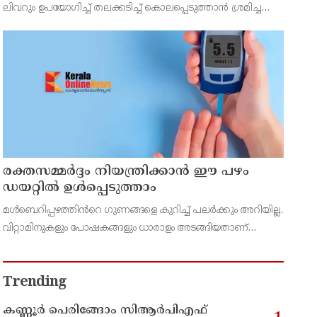
ശ്രമിച്ച കേസ് : രണ്ടു പേർ പിടിയിൽ
ലിവറും ഉപയോഗിച്ച് തലക്കടിച്ച് കൊലപ്പെടുത്താൻ ശ്രമിച്ച
കേസിൽ രണ്ടു പേരെ വാടാനപ്പള്ളി പോലീസ് അറസ്റ്റ് ചെയ്തു.
രക്തസമ്മർദ്ദം നിയന്ത്രിക്കാൻ ഈ പഴം
ഡയറ്റിൽ ഉൾപ്പെടുത്താം
മൾബെറിപ്പഴത്തിൻറെ ഗുണങ്ങളെ കുറിച്ച് പലർക്കും അറിയില്ല.
വിറ്റാമിനുകളും പോഷകങ്ങളും ധാരാളം അടങ്ങിയതാണ്
മൾബെറി. ചുവപ്പ്, കറുപ്പ്, പർപ്പിൾ, പിങ്ക്, വെള്ള എന്നിങ്ങനെ
പല നിറങ്ങളിലാണ് ഇവ കാണപ്പെടുന്നത്. മധുര
Trending
കണ്ണൂര്‍ പെരിങ്ങോം സിആര്‍പിഎഫ്