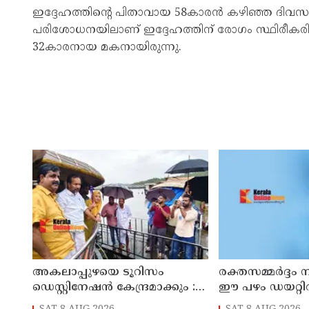
ഇദ്ദേഹത്തിൻ്റെ പിതാവായ 58കാരൻ കഴിഞ്ഞ ദിവസം ന
പരിശോധനയിലാണ് ഇദ്ദേഹത്തിന് രോഗം സ്ഥിരീകരിച്ച
32കാരനായ മകനായിരുന്നു.
അകലാപ്പുഴയെ ടൂറിസം
രക്തസമ്മർദ്ദം ന
ഡെസ്റ്റിനേഷന്‍ കേന്ദ്രമാക്കും :
ഈ പഴം ഡയറ്റ
മന്ത്രി പി.സി വിഷ്ണുനാഥ്
ഉൾപ്പെടുത്താം