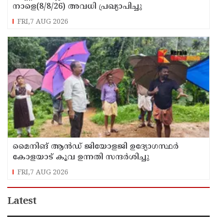
നാളെ(8/8/26) അവധി പ്രഖ്യാപിച്ചു
FRI,7 AUG 2026
മൈനിങ് ആൻഡ്​ ജിയോളജി ഉദ്യോഗസ്ഥർ
കോളയാട് കൂവ ഉന്നതി സന്ദർശിച്ചു
FRI,7 AUG 2026
Latest