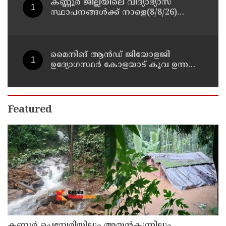
കണ്ണൂർ ജില്ലയിലെ വിദ്യാഭ്യാസ
സ്ഥാപനങ്ങള്‍ക്ക് നാളെ(8/8/26)
അവധി പ്രഖ്യാപിച്ചു
മൈനിങ് ആൻഡ്​ ജിയോളജി
ഉദ്യോഗസ്ഥർ കോളയാട് കൂവ ഉന്നതി
സന്ദർശിച്ചു
Featured
കണ്ണൂർ ചെമ്പേരിയിലും അയ്യൻകുന്നിലും