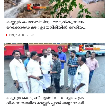
കണ്ണൂർ ചെമ്പേരിയിലും അയ്യൻകുന്നിലും
റെക്കോർഡ് മഴ ; ഉദയഗിരിയിൽ നേരിയ
ഉരുൾപൊട്ടൽ; 13 പേരെ ക്യാമ്പിലേക്ക് മാറ്റി
FRI,7 AUG 2026
കണ്ണൂർ കെഎസ്ആർടിസി ഡിപ്പോയുടെ
വികസനത്തിന് മാസ്റ്റർ പ്ലാൻ തയ്യാറാക്കി
സമർപ്പിക്കും : ടി ഒ മോഹനൻ എം എൽ എ