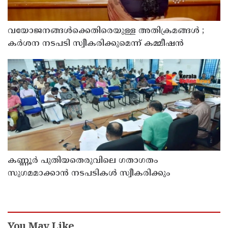
വയോജനങ്ങൾക്കെതിരെയുള്ള അതിക്രമങ്ങൾ ;
കർശന നടപടി സ്വീകരിക്കുമെന്ന് കമ്മീഷൻ
കണ്ണൂർ പുതിയതെരുവിലെ ഗതാഗതം
സുഗമമാക്കാന്‍ നടപടികള്‍ സ്വീകരിക്കും
You May Like