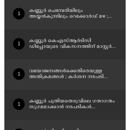
കണ്ണൂർ ചെമ്പേരിയിലും
അയ്യൻകുന്നിലും റെക്കോർഡ് മഴ ;
ഉദയഗിരിയിൽ നേരിയ ഉരുൾപൊട്ടൽ;
13 പേരെ ക്യാമ്പിലേക്ക് മാറ്റി
കണ്ണൂർ കെഎസ്ആർടിസി
ഡിപ്പോയുടെ വികസനത്തിന് മാസ്റ്റർ
പ്ലാൻ തയ്യാറാക്കി സമർപ്പിക്കും : ടി ഒ
മോഹനൻ എം എൽ എ
വയോജനങ്ങൾക്കെതിരെയുള്ള
അതിക്രമങ്ങൾ ; കർശന നടപടി
സ്വീകരിക്കുമെന്ന് കമ്മീഷൻ
കണ്ണൂർ പുതിയതെരുവിലെ ഗതാഗതം
സുഗമമാക്കാന്‍ നടപടികള്‍
സ്വീകരിക്കും