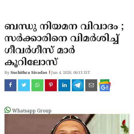
KOZHIKODE
WAYANAD
ബന്ധു നിയമന വിവാദം ;
KANNUR
സര്‍ക്കാരിനെ വിമര്‍ശിച്ച്
KASARAGOD
ഗീവര്‍ഗീസ് മാര്‍
കൂറിലോസ്
By
Suchithra Sivadas
Jun 4, 2026, 06:13 IST
Whatsapp Group