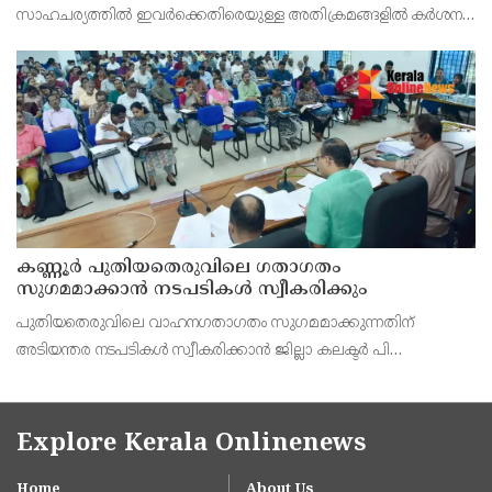
സാഹചര്യത്തിൽ ഇവർക്കെതിരെയുള്ള അതിക്രമങ്ങളിൽ കർശന
നടപടി സ്വീകരിക്കുമെന്ന് വയോജന കമ്മീഷൻ ചെയർമാൻ അഡ്വ.
കെ. സോമപ്രസാദ്.
കണ്ണൂർ പുതിയതെരുവിലെ ഗതാഗതം
സുഗമമാക്കാന്‍ നടപടികള്‍ സ്വീകരിക്കും
പുതിയതെരുവിലെ വാഹനഗതാഗതം സുഗമമാക്കുന്നതിന്
അടിയന്തര നടപടികള്‍ സ്വീകരിക്കാന്‍ ജില്ലാ കലക്ടര്‍ പി
വിഷ്ണുരാജിന്റെ നേതൃത്വത്തില്‍ ചേര്‍ന്ന യോഗത്തില്‍ തീരുമാനം.
Explore Kerala Onlinenews
Home
About Us