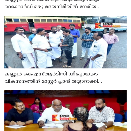
റെക്കോർഡ് മഴ ; ഉദയഗിരിയിൽ നേരിയ
ഉരുൾപൊട്ടൽ; 13 പേരെ ക്യാമ്പിലേക്ക് മാറ്റി
കണ്ണൂർ കെഎസ്ആർടിസി ഡിപ്പോയുടെ
വികസനത്തിന് മാസ്റ്റർ പ്ലാൻ തയ്യാറാക്കി
സമർപ്പിക്കും : ടി ഒ മോഹനൻ എം എൽ എ