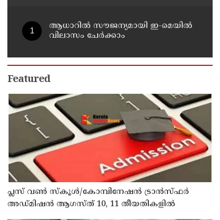
വി ഡി സതീശൻ
ആധാറിൽ സൗജന്യമായി ഇ-മെയിൽ
വിലാസം ചേർക്കാം
Featured
പ്ലസ് വൺ സ്‌കൂൾ/കോമ്പിനേഷൻ ട്രാൻസ്ഫർ
അഡ്മിഷൻ ആഗസ്ത് 10, 11 തീയതികളിൽ