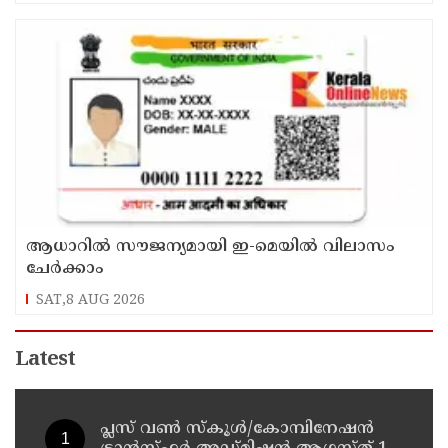
ആധാറിൽ സൗജന്യമായി ഇ-മെയിൽ വിലാസം
ചേർക്കാം
SAT,8 AUG 2026
Latest
പ്ലസ് വൺ സ്‌കൂൾ/കോമ്പിനേഷൻ