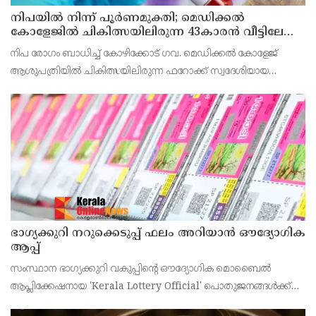
നിപയിൽ നിന്ന് പൂർണമുക്തി; മെഡിക്കൽ
കോളേജിൽ ചികിത്സയിലിരുന്ന 43കാരൻ വീട്ടിലേക്ക്
മടങ്ങി
നിപ രോഗം ബാധിച്ച് കോഴിക്കോട് ഗവ. മെഡിക്കൽ കോളേജ്
ആശുപത്രിയിൽ ചികിത്സയിലിരുന്ന ഫറോക്ക് സ്വദേശിയായ
43കാരനെ ഡിസ്ചാർജ് ചെയ്തു.
ഭാഗ്യക്കുറി നറുക്കെടുപ്പ് ഫലം അറിയാൻ ഔദ്യോഗിക
ആപ്പ്
സംസ്ഥാന ഭാഗ്യക്കുറി വകുപ്പിന്റെ ഔദ്യോഗിക മൊബൈൽ
ആപ്ലിക്കേഷനായ 'Kerala Lottery Official' പൊതുജനങ്ങൾക്ക്
ലഭ്യമാണെന്ന് കേരള സംസ്ഥാന ഭാഗ്യക്കുറി വകുപ്പ് ഡയറക്ടർ