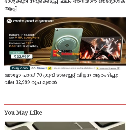
ഭാഗ്യക്കുറി നറുക്കെടുപ്പ് ഫലം അറിയാൻ ഔദ്യോഗിക
ആപ്പ്
മോട്ടോ പാഡ് 70 ഗ്രൂവ് ടാബ്ലെറ്റ് വില്പന ആരംഭിച്ചു;
വില 32,999 രൂപ മുതൽ
You May Like