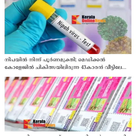
നിപയിൽ നിന്ന് പൂർണമുക്തി; മെഡിക്കൽ
കോളേജിൽ ചികിത്സയിലിരുന്ന 43കാരൻ വീട്ടിലേക്ക്
മടങ്ങി