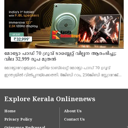
അഞ്ജു കെ എസ് അറിയിച്ചു.
മോട്ടോ പാഡ് 70 ഗ്രൂവ് ടാബ്ലെറ്റ് വില്പന ആരംഭിച്ചു;
വില 32,999 രൂപ മുതൽ
മോട്ടോറോളയുടെ പുതിയ ടാബ്‌ലെറ്റ് മോട്ടോ പാഡ് 70 ഗ്രൂവ്
ഇന്ത്യയിൽ വിൽപ്പനയ്‌ക്കെത്തി. 8ജിബി റാം, 256ജിബി സ്റ്റോറേജ്
പതിപ്പിന് 36,999 രൂപയാണ് ലോഞ്ച് വില. ബാങ്ക് ഓഫറുകൾ
ഉൾപ്പെടെ 32,999 രൂപയാണ് ഫലപ്രദമായ
Explore Kerala Onlinenews
Home
About Us
Privacy Policy
Contact Us
Grievance Redressal