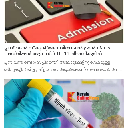
പ്ലസ് വൺ സ്‌കൂൾ/കോമ്പിനേഷൻ ട്രാൻസ്ഫർ
അഡ്മിഷൻ ആഗസ്ത് 10, 11 തീയതികളിൽ
പ്ലസ് വൺ രണ്ടാം സപ്ലിമെന്ററി അലോട്ട്‌മെന്റിനു ശേഷമുള്ള
ഒഴിവുകളിൽ ജില്ല / ജില്ലാന്തര സ്‌കൂൾ/കോമ്പിനേഷൻ ട്രാൻസ്ഫർ
അലോട്ട്‌മെന്റിനായി അപേക്ഷിക്കാനുള്ള അവസരം ആഗസ്റ്റ് 7 ന്
വൈകിട്ട് 4 മണി വരെ നൽകിയിരുന്നു