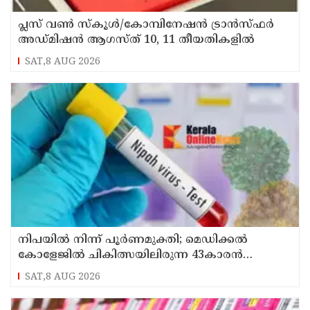
പ്ലസ് വൺ സ്‌കൂൾ/കോമ്പിനേഷൻ ട്രാൻസ്ഫർ
അഡ്മിഷൻ ആഗസ്ത് 10, 11 തീയതികളിൽ
SAT,8 AUG 2026
നിപയിൽ നിന്ന് പൂർണമുക്തി; മെഡിക്കൽ
കോളേജിൽ ചികിത്സയിലിരുന്ന 43കാരൻ
വീട്ടിലേക്ക് മടങ്ങി
SAT,8 AUG 2026