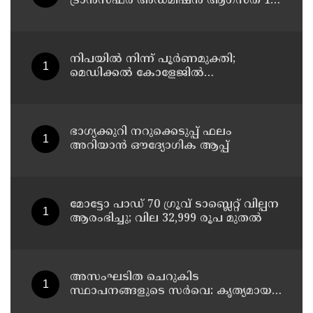
ട്രാൻസ്ഫർ അഡ്മിഷൻ ആഗസ്ത് 10,
11 തീയതികളിൽ
നിപയിൽ നിന്ന് പൂർണമുക്തി;
മെഡിക്കൽ കോളേജിൽ
ചികിത്സയിലിരുന്ന 43കാരൻ
വീട്ടിലേക്ക് മടങ്ങി
ഭാഗ്യക്കുറി നറുക്കെടുപ്പ് ഫലം
അറിയാൻ ഔദ്യോഗിക ആപ്പ്
മോട്ടോ പാഡ് 70 ഗ്രൂവ് ടാബ്ലെറ്റ് വില്പന
ആരംഭിച്ചു; വില 32,999 രൂപ മുതൽ
അസംഘടിത ചെറുകിട
സ്ഥാപനങ്ങളുടെ സർവെ: കൃത്യമായ
വിവരങ്ങൾ നൽകണമെന്ന് മുഖ്യമന്ത്രി