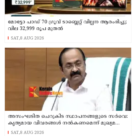
മോട്ടോ പാഡ് 70 ഗ്രൂവ് ടാബ്ലെറ്റ് വില്പന ആരംഭിച്ചു;
വില 32,999 രൂപ മുതൽ
SAT,8 AUG 2026
അസംഘടിത ചെറുകിട സ്ഥാപനങ്ങളുടെ സർവെ:
കൃത്യമായ വിവരങ്ങൾ നൽകണമെന്ന് മുഖ്യമന്ത്രി
വി ഡി സതീശൻ
SAT,8 AUG 2026