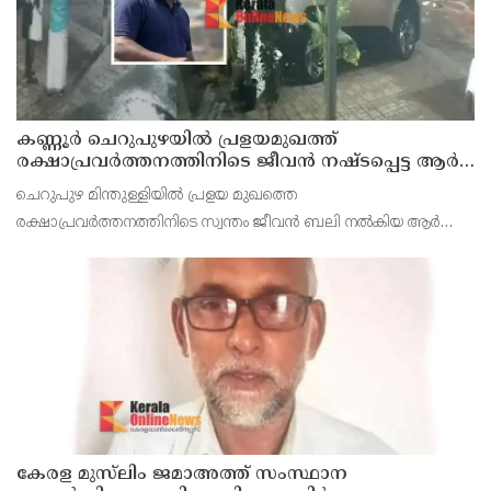
കണ്ണൂർ ചെറുപുഴയിൽ പ്രളയമുഖത്ത്
രക്ഷാപ്രവർത്തനത്തിനിടെ ജീവൻ നഷ്ടപ്പെട്ട ആർ.
രാജേഷിൻ്റെ ഭൗതിക ശരീരത്തോട് അനാദരവ്
ചെറുപുഴ മിന്തുള്ളിയിൽ പ്രളയ മുഖത്തെ
കാണിച്ചതായി ആരോപണം
രക്ഷാപ്രവർത്തനത്തിനിടെ സ്വന്തം ജീവൻ ബലി നൽകിയ ആർ
രാജേഷിനോട് അനാദരവ് കാണിച്ചതായി ആരോപണം. രാജേഷിന്റെ
മൃതദേഹം തിരുവനന്തപുരത്തെ
കേരള മുസ്‌ലിം ജമാഅത്ത് സംസ്ഥാന