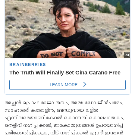
അച്ഛൻ പ്രൊഫ.രാജാ തങ്കം, അമ്മ ഡോ.ജീൻപത്മം,
സഹോദരി കരോളിൻ, ബന്ധുവായ ലളിത
എന്നിവരെയാണ് കേദൽ കൊന്നത്. കൊലപാതകം,
തെളിവ് നശിപ്പിക്കൽ, മാരകായുധങ്ങൾ ഉപയോഗിച്ച്
പരിക്കേൽപ്പിക്കുക, വീട് നശിപ്പിക്കൽ എന്നീ ഇന്ത്യൻ