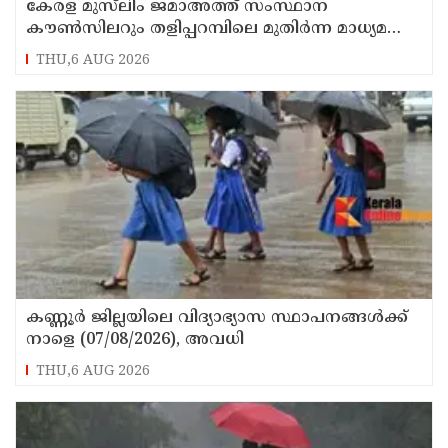
കേരള മുസ്‌ലിം ജമാഅത്ത് സംസ്ഥാന
കൗൺസിലറും തളിപ്പറമ്പിലെ മുതിർന്ന മാധ്യമ
പ്രവർത്തകനുമായ ബി എ അലി മൊഗ്രാൽ
THU,6 AUG 2026
നിര്യാതനായി
കണ്ണൂർ ജില്ലയിലെ വിദ്യാഭ്യാസ സ്ഥാപനങ്ങള്‍ക്ക്
നാളെ (07/08/2026), അവധി
THU,6 AUG 2026