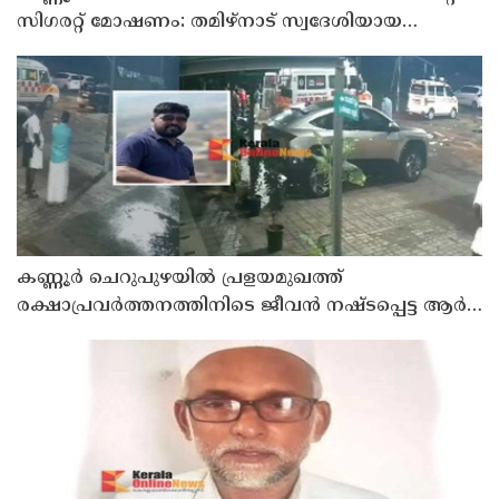
സിഗരറ്റ് മോഷണം: തമിഴ്‌നാട് സ്വദേശിയായ
സെയിൽസ്മാൻ തെങ്കാശിയിൽ പിടിയിൽ
കണ്ണൂർ ചെറുപുഴയിൽ പ്രളയമുഖത്ത്
രക്ഷാപ്രവർത്തനത്തിനിടെ ജീവൻ നഷ്ടപ്പെട്ട ആർ.
രാജേഷിൻ്റെ ഭൗതിക ശരീരത്തോട് അനാദരവ്
കാണിച്ചതായി ആരോപണം