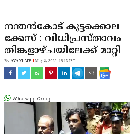
KOZHIKODE
WAYANAD
നന്തൻകോട് കൂട്ടക്കൊല
KANNUR
ക്കേസ് : വിധിപ്രസ്താവം
KASARAGOD
തിങ്കളാഴ്ചയിലേക്ക് മാറ്റി
By
AVANI MV
May 8, 2025, 19:13 IST
Whatsapp Group