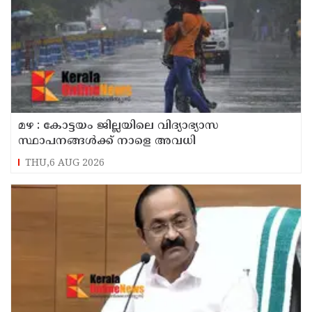
മഴ : കോട്ടയം ജില്ലയിലെ വിദ്യാഭ്യാസ
സ്ഥാപനങ്ങൾക്ക് നാളെ അവധി
THU,6 AUG 2026