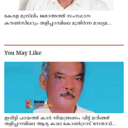
കേരള മുസ്‌ലിം ജമാഅത്ത് സംസ്ഥാന
കൗൺസിലറും തളിപ്പറമ്പിലെ മുതിർന്ന മാധ്യമ
പ്രവർത്തകനുമായ ബി എ അലി മൊഗ്രാൽ
നിര്യാതനായി
You May Like
ഇരിട്ടി പായത്ത് കാർ നിയന്ത്രണം വിട്ട് മറിഞ്ഞ്
തളിപ്പറമ്പിലെ ആദ്യ കാല കോണ്‍ഗ്രസ് നേതാവ്