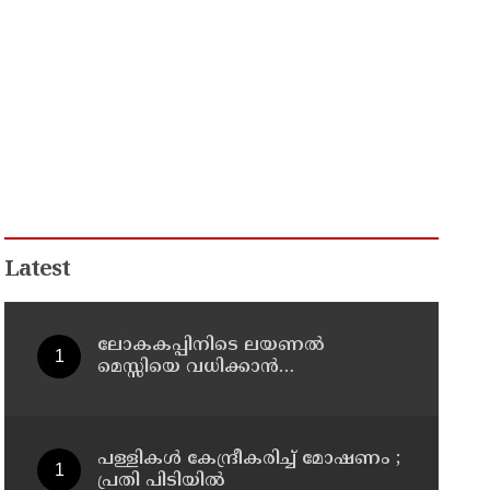
Latest
ലോകകപ്പിനിടെ ലയണല്‍
മെസ്സിയെ വധിക്കാൻ
ചാവേറാക്രമണത്തിന് പദ്ധതി; വൻ
സുരക്ഷാ ഭീഷണി പുറത്ത്
പള്ളികള്‍ കേന്ദ്രീകരിച്ച് മോഷണം ;
പ്രതി പിടിയില്‍