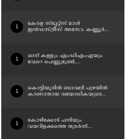
കേരള സ്‌റ്റേറ്റ്സ് മാൾ
ഇൻഡസ്ട്രീസ് അസോ. കണ്ണൂർ
ജില്ലാ സമ്മേളനം ഓഗസ്റ്റ് 11 ന്
കണ്ണൂരിൽ
ഓന് കള്ളും എംഡിഎംഎയും
വേറെ പെണ്ണുമുണ്ട്,
എനിക്കിങ്ങനെ ജീവിക്കാനാവില്ല';
പൊയ്ത്തുംകടവിൽജീവനൊടുക്കിയ
റിസയുടെ സുഹൃത്തിനയച്ച
വാട്സ്ആപ്പ്ചാറ്റ് പുറത്ത് വന്നു
കൊട്ടിയൂരിൽ ബാവലി പുഴയിൽ
കാണാതായ വയോധികയുടെ
മൃതദേഹം കണ്ടെത്തി
കോഴിക്കോട് പനിയും
വയറിളക്കത്തെ തുടര്‍ന്ന്
ചികിത്സയിലായിരുന്ന യുവതി