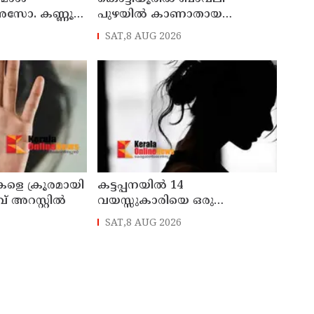
അസോ. കണ്ണൂർ
പുഴയിൽ കാണാതായ
ഓഗസ്റ്റ് 11 ന്
വയോധികയുടെ മൃതദേഹം
SAT,8 AUG 2026
കണ്ടെത്തി
കളെ ക്രൂരമായി
കട്ടപ്പനയില്‍ 14
് അറസ്റ്റില്‍
വയസ്സുകാരിയെ ഒരു
വര്‍ഷത്തോളം ലൈംഗിക
SAT,8 AUG 2026
പീഡനത്തിന് ഇരയാക്കി;
രണ്ടാനച്ഛൻ പിടിയില്‍