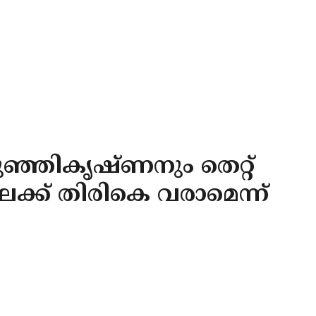
ുഞ്ഞികൃഷ്ണനും തെറ്റ്
ിലേക്ക് തിരികെ വരാമെന്ന്