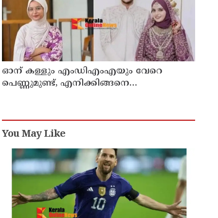
ഓന് കള്ളും എംഡിഎംഎയും വേറെ
പെണ്ണുമുണ്ട്, എനിക്കിങ്ങനെ
ജീവിക്കാനാവില്ല';
പൊയ്ത്തുംകടവിൽജീവനൊടുക്കിയ
റിസയുടെ സുഹൃത്തിനയച്ച വാട്സ്ആപ്പ്ചാറ്റ്
പുറത്ത് വന്നു
You May Like