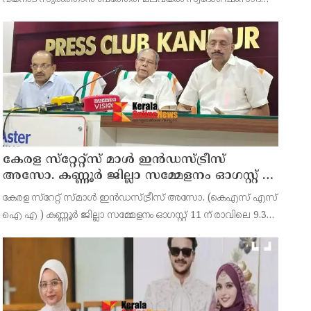
(39) ആണ് പിടിയിലായത്. ഇയാള്‍ നൂറിലധികം കേസുകളിലെ
പ്രതിയാണെന്നാണ് പൊലീസ് പറയുന്നത്. കോഴിക്
കേരള സ്‌റ്റേറ്റ്സ് മാൾ ഇൻഡസ്ട്രീസ്
അസോ. കണ്ണൂർ ജില്ലാ സമ്മേളനം ഓഗസ്റ്റ് 11
ന് കണ്ണൂരിൽ
കേരള സ്‌റേറ്റ് സ്മാൾ ഇൻഡസ്ട്രീസ് അസോ. (കെഎസ് എസ്
ഐ എ ) കണ്ണൂർ ജില്ലാ സമ്മേളനം ഓഗസ്റ്റ് 11 ന് രാവിലെ 9.30
മണിക്ക് കണ്ണൂർചേമ്പർ ഓഫ് കൊമേഴ്സ് ഹാളിൽ നടക്കുമെന്ന്
ഭാരവാഹികൾ