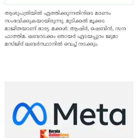
ആശുപത്രിയിൽ എത്തിക്കുന്നതിനിടെ മരണം
സംഭവിക്കുകയായിരുന്നു. മുടിക്കൽ മൂക്കട
മാജിതയാണ് ഭാര്യ. മക്കൾ: ആഷിർ, ഷെബിൻ, സന
ഫാത്തിമ. ഖബറടക്കം ഞായർ എടയപ്പുറം ജുമാ
മസ്ജിദ് ഖബർസ്ഥാനിൽ വെച്ച് നടക്കും.