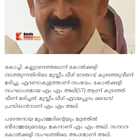
കൊച്ചി: കല്ല്യാണത്തലേന്ന് കോൽക്കളി
നടത്തുന്നതിനിടെ മുസ്ലീം ലീ​ഗ് നേതാവ് കുഴഞ്ഞുവീണ്
മരിച്ചു. എറണാകുളത്താണ് സംഭവം. കോൽക്കളി
സംഘാം​ഗമായ എം എം അലി(57) ആണ് കുഴഞ്ഞ്
വീണ് മരിച്ചത്. മുസ്ലീം ലീ​ഗ് എടയപ്പുറം വൈസ്
പ്രസിഡൻറാണ് എം എം അലി.
പരേതനായ മുഹമ്മദിൻ്റെയും മറ്റത്തിൽ
ബീരാമ്മയുടെയും മകനാണ് എം എം അലി. സനാന
കോൽക്കളി സംഘത്തിലെ അം​ഗമാണ് അലി.