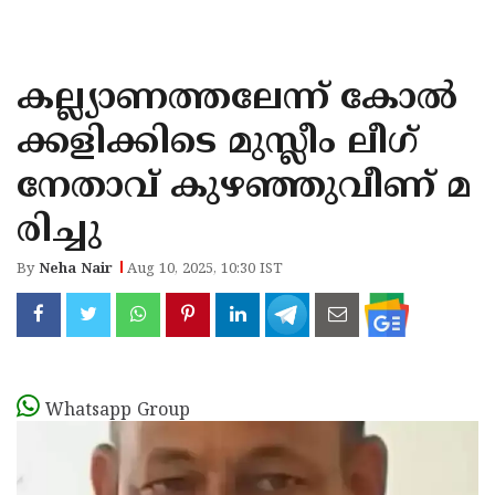
KOZHIKODE
WAYANAD
കല്ല്യാണത്തലേന്ന് കോൽ
KANNUR
ക്കളിക്കിടെ മുസ്ലീം ലീ​ഗ്
KASARAGOD
നേതാവ് കുഴഞ്ഞുവീണ് മ
രിച്ചു
By
Neha Nair
Aug 10, 2025, 10:30 IST
Whatsapp Group