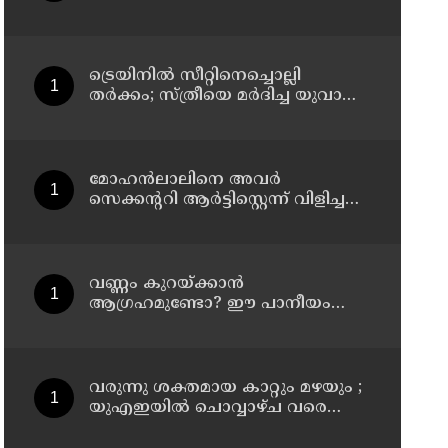
വെല്ലുവിളിയിൽ പി ജയരാജനെ
വിമർശിച്ച് മനുതോമസ്
ട്രെയിനിൽ സീറ്റിനെച്ചൊല്ലി
തർക്കം; സ്ത്രീയെ മർദിച്ച യുവാവ്
അറസ്റ്റിൽ
മോഹന്‍ലാലിനെ അവര്‍
സെക്കന്ററി ആര്‍ട്ടിസ്റ്റെന്ന് വിളിച്ചത്
എനിക്ക് ഇഷ്ടമായില്ല, ഞാന്‍ ആ
പ്രൊജക്ടില്‍ നിന്ന് പിന്മാറി;
വെളിപ്പെടുത്തി ജൂഡ് ആന്റണി
ജോസഫ്
വണ്ണം കുറയ്ക്കാൻ
ആഗ്രഹമുണ്ടോ? ഈ പാനീയം
ഡയറ്റിൽ ഉൾപ്പെടുത്താം
വരുന്നു ശക്തമായ കാറ്റും മഴയും ;
യുഎഇയില്‍ ചൊവ്വാഴ്ച വരെ
അസ്ഥിര കാലാവസ്ഥ