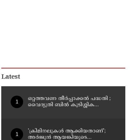
Latest
ഒറ്റത്തവണ തീർപ്പാക്കൽ പദ്ധതി ;
വൈദ്യുതി ബിൽ കുടിശ്ശിക
തീർക്കാൻ ഉപഭോക്താക്കൾക്ക്
വമ്പിച്ച ഇളവ് പ്രഖ്യാപിച്ച്
കെ.എസ്.ഇ.ബി
'ക്രിമിനലുകള്‍ ആക്കിയതാണ്';
അർജുൻ ആയങ്കിയുടെ