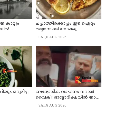
യ കാറ്റും
ചപ്പാത്തിക്കൊപ്പം ഈ ഐറ്റം
ില്‍
തയ്യാറാക്കി നോക്കൂ
െ അസ്ഥിര
SAT,8 AUG 2026
യും ഒരുമിച്ച
ഔദ്യോഗിക വാഹനം വരാന്‍
വൈകി; ഓട്ടോറിക്ഷയില്‍ യാത്ര
ചെയ്ത് കേന്ദ്രമന്ത്രി സുരേഷ്
SAT,8 AUG 2026
ഗോപി