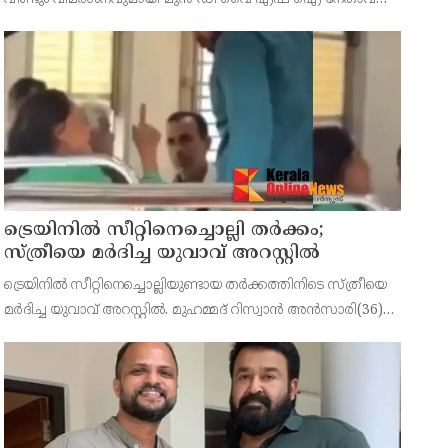
മനുതോമസ് രംഗത്ത്. പാർട്ടിക്കെതിരെ പി ജയരാജനെ
ലക്ഷ്യമിട്ട് കൊണ്ടുള്ള ഒരു ഫേസ്ബുക്ക് കുറിപ്പാണ് മനു
തോമസ് പങ്കു
ട്രെയിനിൽ സീറ്റിനെച്ചൊല്ലി തർക്കം;
സ്ത്രീയെ മർദിച്ച യുവാവ് അറസ്റ്റിൽ
ട്രെയിനിൽ സീറ്റിനെച്ചൊല്ലിയുണ്ടായ തർക്കത്തിനിടെ സ്ത്രീയെ
മർദിച്ച യുവാവ് അറസ്റ്റിൽ. മുഹമ്മദ് റിസ്വാൻ അൻസാരി(36)
എന്നയാളെയാണ് റെയിൽവേ പൊലീസ് അറസ്റ്റ് ചെയ്തത്.
ബുധനാഴ്ച വൈകിട്ട് അഞ്ചരയോടെ ഹാർബർ ലൈൻ പാതയ