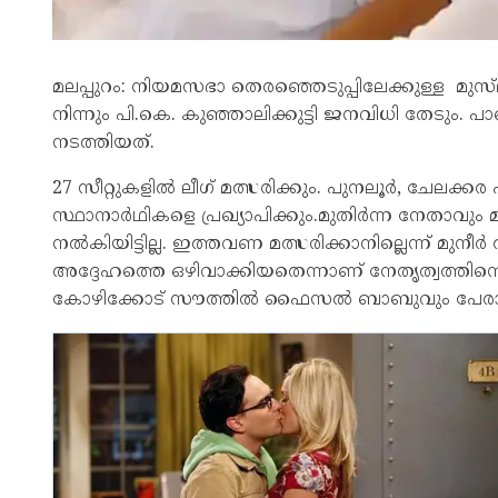
മലപ്പുറം: നിയമസഭാ തെരഞ്ഞെടുപ്പിലേക്കുള്ള മുസ്‌ലിം 
നിന്നും പി.കെ. കുഞ്ഞാലിക്കുട്ടി ജനവിധി തേടും. പാ
നടത്തിയത്.
27 സീറ്റുകളിൽ ലീഗ് മത്സരിക്കും. പുനലൂർ, ചേലക്ക
സ്ഥാനാർഥികളെ പ്രഖ‍്യാപിക്കും.മുതിർന്ന നേതാവും 
നൽകിയിട്ടില്ല. ഇത്തവണ മത്സരിക്കാനില്ലെന്ന് മുനീ
അദ്ദേഹത്തെ ഒഴിവാക്കിയതെന്നാണ് നേതൃത്വത്തിന
കോഴിക്കോട് സൗത്തിൽ ഫൈസൽ ബാബുവും പേരാമ്പ്ര