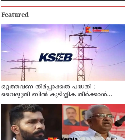
Featured
ഒറ്റത്തവണ തീർപ്പാക്കൽ പദ്ധതി ;
വൈദ്യുതി ബിൽ കുടിശ്ശിക തീർക്കാൻ
ഉപഭോക്താക്കൾക്ക് വമ്പിച്ച ഇളവ്
പ്രഖ്യാപിച്ച് കെ.എസ്.ഇ.ബി