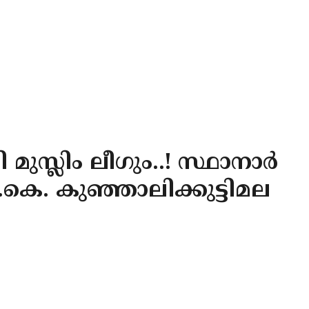
 മുസ്ലിം ലീഗും..! സ്ഥാനാർ
 പി.കെ. കുഞ്ഞാലിക്കുട്ടിമല