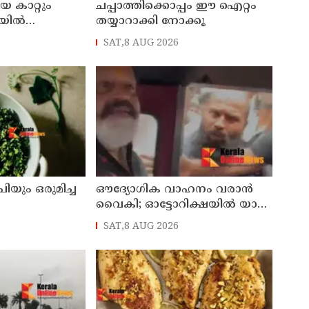
യ കാറ്റും
ചപ്പാത്തിക്കൊപ്പം ഈ ഐറ്റം
ില്‍
തയ്യാറാക്കി നോക്കൂ
െ അസ്ഥിര
SAT,8 AUG 2026
യും ഒരുമിച്ച
ഔദ്യോഗിക വാഹനം വരാന്‍
വൈകി; ഓട്ടോറിക്ഷയില്‍ യാത്ര
ചെയ്ത് കേന്ദ്രമന്ത്രി സുരേഷ്
SAT,8 AUG 2026
ഗോപി