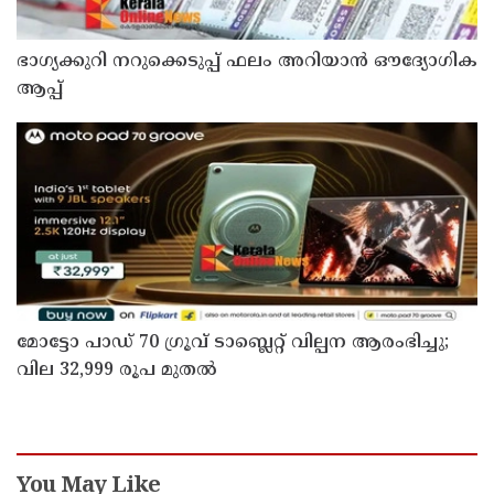
ഭാഗ്യക്കുറി നറുക്കെടുപ്പ് ഫലം അറിയാൻ ഔദ്യോഗിക
ആപ്പ്
മോട്ടോ പാഡ് 70 ഗ്രൂവ് ടാബ്ലെറ്റ് വില്പന ആരംഭിച്ചു;
വില 32,999 രൂപ മുതൽ
You May Like