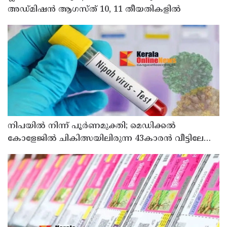
അഡ്മിഷൻ ആഗസ്ത് 10, 11 തീയതികളിൽ
നിപയിൽ നിന്ന് പൂർണമുക്തി; മെഡിക്കൽ
കോളേജിൽ ചികിത്സയിലിരുന്ന 43കാരൻ വീട്ടിലേക്ക്
മടങ്ങി