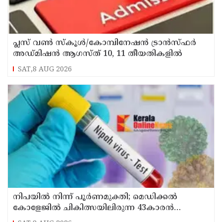
പ്ലസ് വൺ സ്‌കൂൾ/കോമ്പിനേഷൻ ട്രാൻസ്ഫർ
അഡ്മിഷൻ ആഗസ്ത് 10, 11 തീയതികളിൽ
SAT,8 AUG 2026
നിപയിൽ നിന്ന് പൂർണമുക്തി; മെഡിക്കൽ
കോളേജിൽ ചികിത്സയിലിരുന്ന 43കാരൻ
വീട്ടിലേക്ക് മടങ്ങി