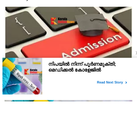
പ്ലസ് വൺ സ്‌കൂൾ/കോമ്പിനേഷൻ ട്രാൻസ്ഫർ
അഡ്മിഷൻ ആഗസ്ത് 10, 11 തീയതികളിൽ
പ്ലസ് വൺ രണ്ടാം സപ്ലിമെന്ററി അലോട്ട്‌മെന്റിനു ശേഷമുള്ള
ഒഴിവുകളിൽ ജില്ല / ജില്ലാന്തര സ്‌കൂൾ/കോമ്പിനേഷൻ ട്രാൻസ്ഫർ
അലോട്ട്‌മെന്റിനായി അപേക്ഷിക്കാനുള്ള അവസരം ആഗസ്റ്റ് 7 ന്
വൈകിട്ട് 4 മണി വരെ നൽകിയിരുന്നു