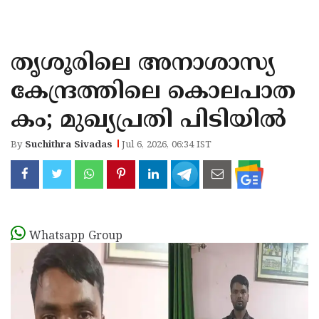
KOZHIKODE
WAYANAD
തൃശൂരിലെ അനാശാസ്യ
KANNUR
കേന്ദ്രത്തിലെ കൊലപാത
KASARAGOD
കം; മുഖ്യപ്രതി പിടിയില്‍
By
Suchithra Sivadas
Jul 6, 2026, 06:34 IST
Whatsapp Group