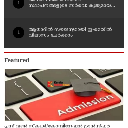
സ്ഥാപനങ്ങളുടെ സർവെ: കൃത്യമായ
വിവരങ്ങൾ നൽകണമെന്ന് മുഖ്യമന്ത്രി
വി ഡി സതീശൻ
ആധാറിൽ സൗജന്യമായി ഇ-മെയിൽ
വിലാസം ചേർക്കാം
Featured
പ്ലസ് വൺ സ്‌കൂൾ/കോമ്പിനേഷൻ ട്രാൻസ്ഫർ