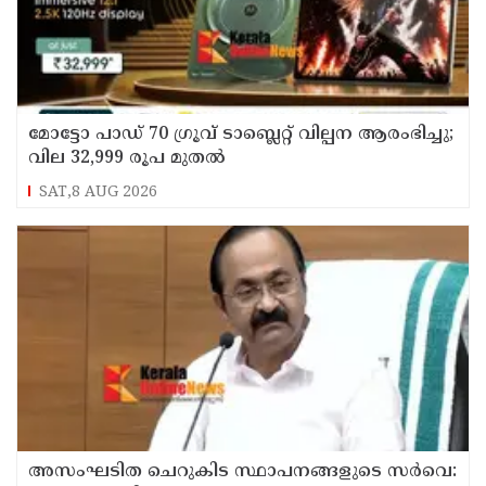
മോട്ടോ പാഡ് 70 ഗ്രൂവ് ടാബ്ലെറ്റ് വില്പന ആരംഭിച്ചു;
വില 32,999 രൂപ മുതൽ
SAT,8 AUG 2026
അസംഘടിത ചെറുകിട സ്ഥാപനങ്ങളുടെ സർവെ: