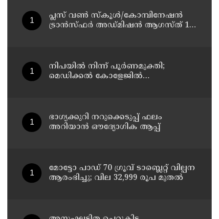
പ്ലസ് വൺ സ്‌കൂൾ/കോമ്പിനേഷൻ
ട്രാൻസ്ഫർ അഡ്മിഷൻ ആഗസ്ത് 10,
11 തീയതികളിൽ
നിപയിൽ നിന്ന് പൂർണമുക്തി;
മെഡിക്കൽ കോളേജിൽ
ചികിത്സയിലിരുന്ന 43കാരൻ
വീട്ടിലേക്ക് മടങ്ങി
ഭാഗ്യക്കുറി നറുക്കെടുപ്പ് ഫലം
അറിയാൻ ഔദ്യോഗിക ആപ്പ്
മോട്ടോ പാഡ് 70 ഗ്രൂവ് ടാബ്ലെറ്റ് വില്പന
ആരംഭിച്ചു; വില 32,999 രൂപ മുതൽ
അസംഘടിത ചെറുകിട