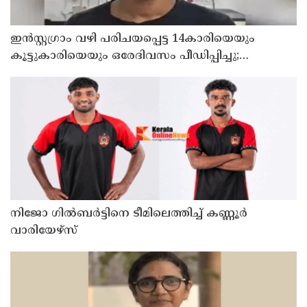
ഇൻസ്റ്റഗ്രാം വഴി പരിചയപ്പെട്ട 14കാരിയെയും
കൂട്ടുകാരിയെയും ഒരേദിവസം പീഡിപ്പിച്ചു;
നഗ്നദൃശ്യം പകര്‍ത്തി: കണ്ണൂർ ചപ്പാരപ്പടവ്
സ്വദേശിയായ 23 വയസുകാരൻ പിടിയിൽ
നിജോ ഗിൽബർട്ടിനെ ടീമിലെത്തിച്ച് കണ്ണൂർ
വാരിയേഴ്സ്