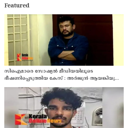
Featured
സിഐമാരെ സോഷ്യൽ മീഡിയയിലൂടെ
ഭീഷണിപ്പെടുത്തിയ കേസ് : അർജുൻ ആയങ്കിയുടെ
വീട്ടിൽ നിന്നും ലാപ്ടോപ്പ് പിടിച്ചെടുത്ത്‌ പോലീസ്