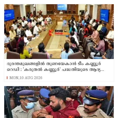
ദുരന്തമുഖങ്ങളിൽ തുണയേകാൻ ടീം കണ്ണൂർ
റെഡി : 'കരുതൽ കണ്ണൂർ' പദ്ധതിയുടെ ആദ്യ
യോഗം ചേർന്നു
MON,10 AUG 2026