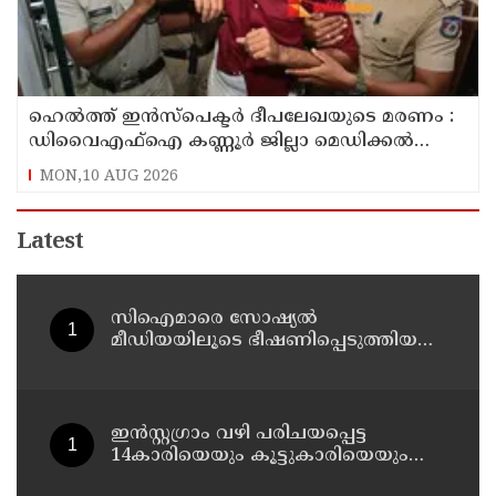
ഹെൽത്ത് ഇൻസ്പെക്ടർ ദീപലേഖയുടെ മരണം :
ഡിവൈഎഫ്‌ഐ കണ്ണൂർ ജില്ലാ മെഡിക്കൽ
ഓഫീസ് ഉപരോധിച്ചു
MON,10 AUG 2026
Latest
സിഐമാരെ സോഷ്യൽ
മീഡിയയിലൂടെ ഭീഷണിപ്പെടുത്തിയ
കേസ് : അർജുൻ ആയങ്കിയുടെ
വീട്ടിൽ നിന്നും ലാപ്ടോപ്പ്
പിടിച്ചെടുത്ത്‌ പോലീസ്
ഇൻസ്റ്റഗ്രാം വഴി പരിചയപ്പെട്ട
14കാരിയെയും കൂട്ടുകാരിയെയും
ഒരേദിവസം പീഡിപ്പിച്ചു; നഗ്നദൃശ്യം