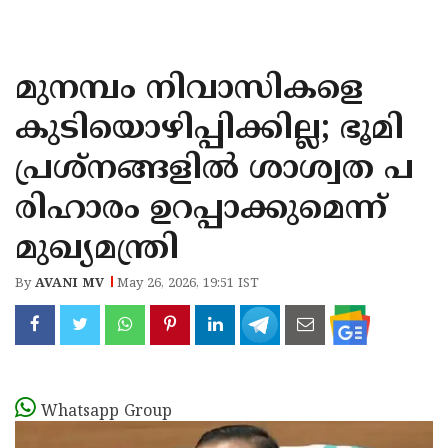
KOZHIKODE
WAYANAD
മുനമ്പം നിവാസികളെ
KANNUR
കുടിയൊഴിപ്പിക്കില്ല; ഭൂമി
KASARAGOD
പ്രശ്നങ്ങളിൽ ശാശ്വത പ
രിഹാരം ഉറപ്പാക്കുമെന്ന്
മുഖ്യമന്ത്രി
By
AVANI MV
May 26, 2026, 19:51 IST
Whatsapp Group