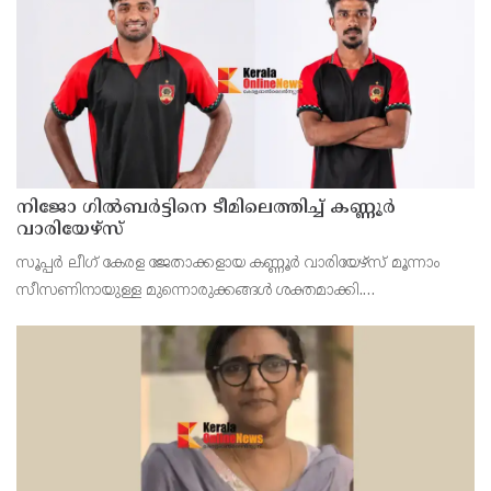
നിജോ ഗിൽബർട്ടിനെ ടീമിലെത്തിച്ച് കണ്ണൂർ
വാരിയേഴ്സ്
സൂപ്പർ ലീഗ് കേരള ജേതാക്കളായ കണ്ണൂർ വാരിയേഴ്‌സ് മൂന്നാം
സീസണിനായുള്ള മുന്നൊരുക്കങ്ങൾ ശക്തമാക്കി.
പരിചയസമ്പന്നനായ വിങ്ങർ നിജോ മഹേഷ് ഗിൽബർട്ടിനെയും
കണ്ണൂരിന്റെ യുവ പ്രതിരോധതാരം സച്ചിൻ സുനിലിനെയും ടീമിലെ