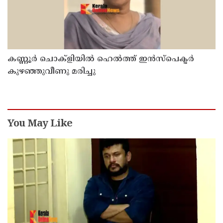
കണ്ണൂർ ചൊക്ളിയിൽ ഹെൽത്ത് ഇൻസ്പെക്ടർ
കുഴഞ്ഞുവീണു മരിച്ചു
You May Like