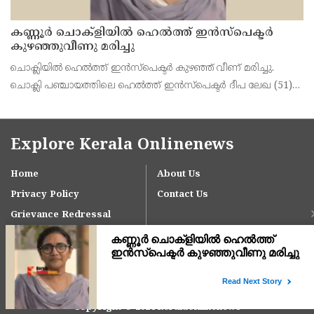
കണ്ണൂർ ചൊക്ളിയിൽ ഹെൽത്ത് ഇൻസ്പെക്ടർ
കുഴഞ്ഞുവീണു മരിച്ചു
ചൊക്ലിയിൽ ഹെൽത്ത് ഇൻസ്പെക്ടർ കുഴഞ്ഞ് വീണ് മരിച്ചു.
ചൊക്ലി പഞ്ചായത്തിലെ ഹെൽത്ത് ഇൻസ്പെക്ടർ ദീപ ലേഖ (51)
യാണ് ഇന്ന് രാവിലെ 11 മണിക്ക് പഞ്ചായത്ത് ഓഫീസിൽ നടന്ന
യോഗത്തിനിടെ കുഴഞ്ഞു വീണ് മരിച്ചത്. ഓർക്കാട്
Explore Kerala Onlinenews
Home
About Us
Privacy Policy
Contact Us
Grievance Redressal
Copyright © 2024 keralaonlinenews