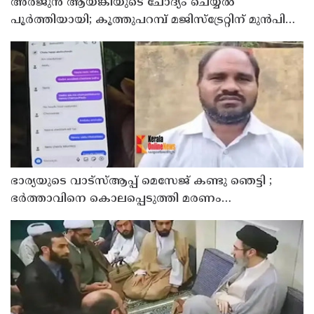
അര്‍ജുന്‍ ആയങ്കിയുടെ ചോദ്യം ചെയ്യല്‍
പൂര്‍ത്തിയായി; കൂത്തുപറമ്പ് മജിസ്ട്രേറ്റിന് മുൻപില്‍
ഹാജരാക്കും
ഭാര്യയുടെ വാട്സ്ആപ്പ് മെസേജ് കണ്ടു ഞെട്ടി ;
ഭര്‍ത്താവിനെ കൊലപ്പെടുത്തി മരണം
റോഡപകടമാക്കി മാറ്റാന്‍ കാമുകനുമായി
പദ്ധതിയിട്ട യുവതിയും സുഹൃത്തും ഒളിവില്‍