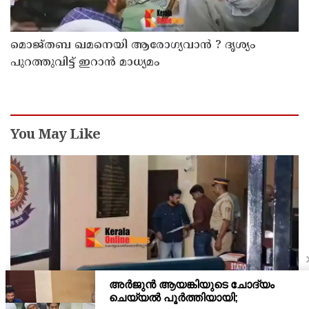
മൊജ്തബ ഖമനെയി ആരോഗ്യവാന്‍ ? ദൃശ്യം
പുറത്തുവിട്ട് ഇറാന്‍ മാധ്യമം
You May Like
അര്‍ജുന്‍ ആയങ്കി റിമാന്‍ഡില്‍ ; തലശ്ശേരി സബ്
ജയിലിലേക്ക് മാറ്റും