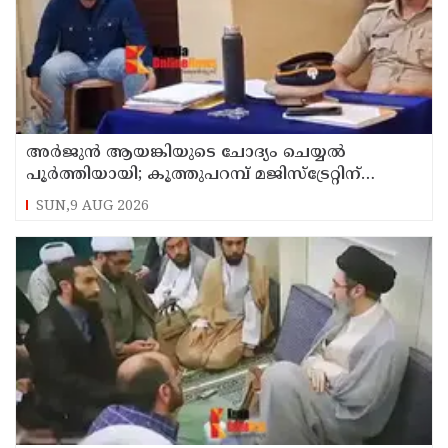
അര്‍ജുന്‍ ആയങ്കിയുടെ ചോദ്യം ചെയ്യല്‍
പൂര്‍ത്തിയായി; കൂത്തുപറമ്പ് മജിസ്ട്രേറ്റിന്
മുൻപില്‍ ഹാജരാക്കും
SUN,9 AUG 2026