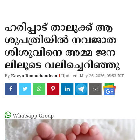
KOZHIKODE
WAYANAD
ഹരിപ്പാട് താലൂക്ക് ആ
KANNUR
ശുപത്രിയിൽ നവജാത
KASARAGOD
ശിശുവിനെ അമ്മ ജന
ലിലൂടെ വലിച്ചെറിഞ്ഞു
By
Kavya Ramachandran
Updated: May 26, 2026, 08:53 IST
Whatsapp Group