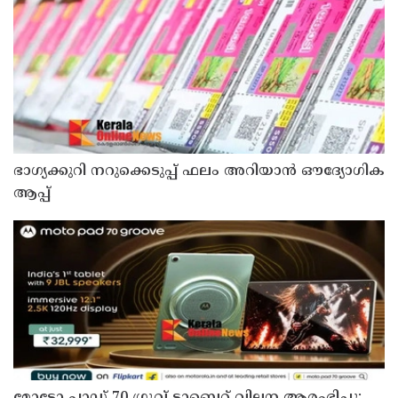
ഭാഗ്യക്കുറി നറുക്കെടുപ്പ് ഫലം അറിയാൻ ഔദ്യോഗിക
ആപ്പ്