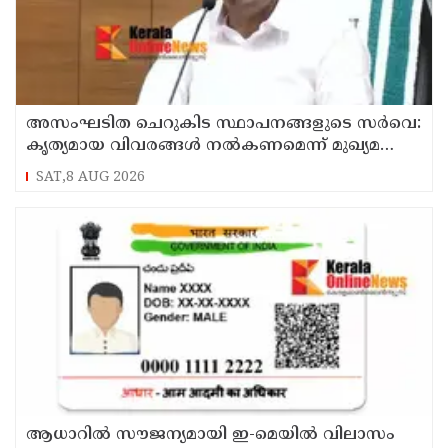
അസംഘടിത ചെറുകിട സ്ഥാപനങ്ങളുടെ സർവെ:
കൃത്യമായ വിവരങ്ങൾ നൽകണമെന്ന് മുഖ്യമന്ത്രി
വി ഡി സതീശൻ
SAT,8 AUG 2026
ആധാറിൽ സൗജന്യമായി ഇ-മെയിൽ വിലാസം