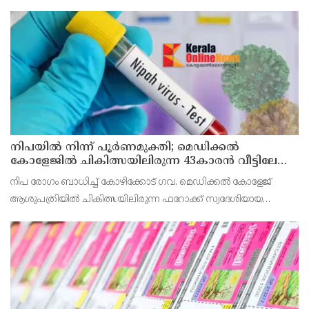
അലോട്ട്‌മെന്റിനായി അപേക്ഷിക്കാനുള്ള അവസരം ആഗസ്റ്റ് 7 ന്
വൈകിട്ട് 4 മണി വരെ നൽകിയിരുന്നു
നിപയിൽ നിന്ന് പൂർണമുക്തി; മെഡിക്കൽ
കോളേജിൽ ചികിത്സയിലിരുന്ന 43കാരൻ വീട്ടിലേക്ക്
മടങ്ങി
നിപ രോഗം ബാധിച്ച് കോഴിക്കോട് ഗവ. മെഡിക്കൽ കോളേജ്
ആശുപത്രിയിൽ ചികിത്സയിലിരുന്ന ഫറോക്ക് സ്വദേശിയായ
43കാരനെ ഡിസ്ചാർജ് ചെയ്തു.