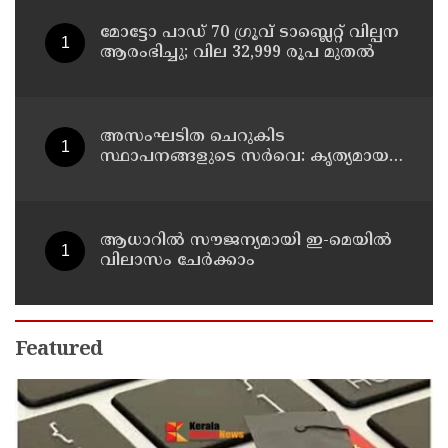
മോട്ടോ പാഡ് 70 ഗ്രൂവ് ടാബ്ലെറ്റ് വില്പന
ആരംഭിച്ചു; വില 32,999 രൂപ മുതൽ
അസംഘടിത ചെറുകിട
സ്ഥാപനങ്ങളുടെ സർവെ: കൃത്യമായ
വിവരങ്ങൾ നൽകണമെന്ന് മുഖ്യമന്ത്രി
വി ഡി സതീശൻ
ആധാറിൽ സൗജന്യമായി ഇ-മെയിൽ
വിലാസം ചേർക്കാം
Featured