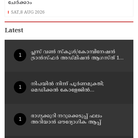
ചേർക്കാം
SAT,8 AUG 2026
Latest
പ്ലസ് വൺ സ്‌കൂൾ/കോമ്പിനേഷൻ
ട്രാൻസ്ഫർ അഡ്മിഷൻ ആഗസ്ത് 10,
11 തീയതികളിൽ
നിപയിൽ നിന്ന് പൂർണമുക്തി;
മെഡിക്കൽ കോളേജിൽ
ചികിത്സയിലിരുന്ന 43കാരൻ
വീട്ടിലേക്ക് മടങ്ങി
ഭാഗ്യക്കുറി നറുക്കെടുപ്പ് ഫലം
അറിയാൻ ഔദ്യോഗിക ആപ്പ്