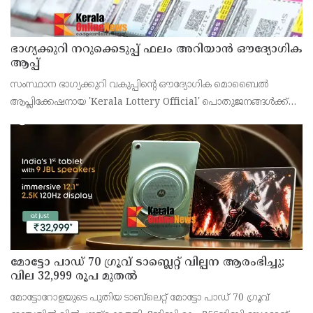
ഭാഗ്യക്കുറി നറുക്കെടുപ്പ് ഫലം അറിയാൻ ഔദ്യോഗിക
ആപ്പ്
സംസ്ഥാന ഭാഗ്യക്കുറി വകുപ്പിന്റെ ഔദ്യോഗിക മൊബൈൽ
ആപ്ലിക്കേഷനായ 'Kerala Lottery Official' പൊതുജനങ്ങൾക്ക്
ലഭ്യമാണെന്ന് കേരള സംസ്ഥാന ഭാഗ്യക്കുറി വകുപ്പ് ഡയറക്ടർ
അഞ്ജു കെ എസ് അറിയിച്ചു.
മോട്ടോ പാഡ് 70 ഗ്രൂവ് ടാബ്ലെറ്റ് വില്പന ആരംഭിച്ചു;
വില 32,999 രൂപ മുതൽ
മോട്ടോറോളയുടെ പുതിയ ടാബ്‌ലെറ്റ് മോട്ടോ പാഡ് 70 ഗ്രൂവ്