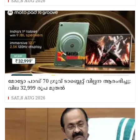
SAT,8 AUG 2026
മോട്ടോ പാഡ് 70 ഗ്രൂവ് ടാബ്ലെറ്റ് വില്പന ആരംഭിച്ചു;
വില 32,999 രൂപ മുതൽ
SAT,8 AUG 2026