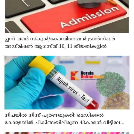
പ്ലസ് വൺ സ്‌കൂൾ/കോമ്പിനേഷൻ ട്രാൻസ്ഫർ
അഡ്മിഷൻ ആഗസ്ത് 10, 11 തീയതികളിൽ
നിപയിൽ നിന്ന് പൂർണമുക്തി; മെഡിക്കൽ
കോളേജിൽ ചികിത്സയിലിരുന്ന 43കാരൻ വീട്ടിലേക്ക്
മടങ്ങി