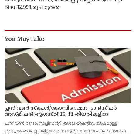
മോട്ടോ പാഡ് 70 ഗ്രൂവ് ടാബ്ലെറ്റ് വില്പന ആരംഭിച്ചു;
വില 32,999 രൂപ മുതൽ
You May Like
പ്ലസ് വൺ സ്‌കൂൾ/കോമ്പിനേഷൻ ട്രാൻസ്ഫർ
അഡ്മിഷൻ ആഗസ്ത് 10, 11 തീയതികളിൽ
പ്ലസ് വൺ രണ്ടാം സപ്ലിമെന്ററി അലോട്ട്‌മെന്റിനു ശേഷമുള്ള
ഒഴിവുകളിൽ ജില്ല / ജില്ലാന്തര സ്‌കൂൾ/കോമ്പിനേഷൻ ട്രാൻസ്ഫർ