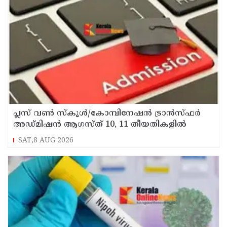
പ്ലസ് വൺ സ്‌കൂൾ/കോമ്പിനേഷൻ ട്രാൻസ്ഫർ
അഡ്മിഷൻ ആഗസ്ത് 10, 11 തീയതികളിൽ
SAT,8 AUG 2026