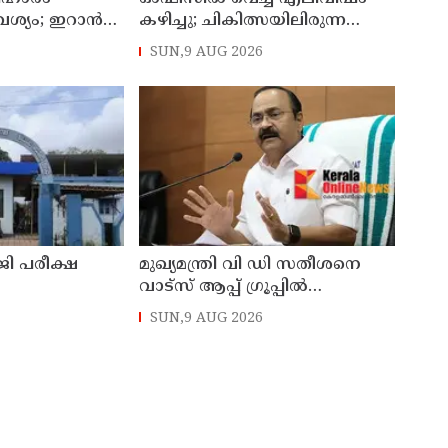
്യം; ഇറാന്‍
കഴിച്ചു; ചികിത്സയിലിരുന്ന
 നീക്കങ്ങളില്‍
കാസര്‍കോട് കളക്ടറേറ്റിലെ
SUN,9 AUG 2026
സീനിയര്‍ ക്ലര്‍ക്ക് മരിച്ചു
ിജി പരീക്ഷ
മുഖ്യമന്ത്രി വി ഡി സതീശനെ
വാട്‌സ് ആപ്പ് ഗ്രൂപ്പില്‍
്‍;
അധിക്ഷേപിച്ചെന്ന പരാതി;
SUN,9 AUG 2026
ണത്തൂര്‍
കാലടി സ്വദേശിക്ക് എതിരെ
േന്ദ്രം
കേസ്