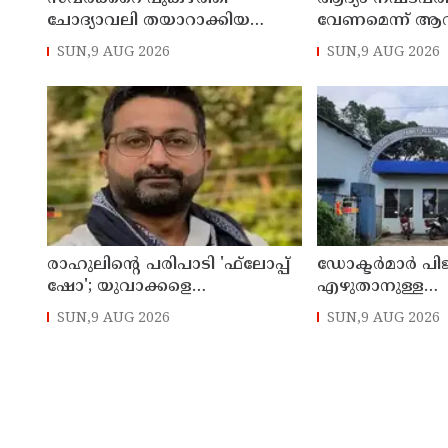
ചോദ്യാവലി തയാറാക്കിയ
വേണമെന്ന് ആവശ
അധ്യാപകന് സസ്‌പെന്‍ഷന്‍
യുഎസ് നയതന്ത്ര
SUN,9 AUG 2026
SUN,9 AUG 2026
അനിശ്ചിതത്വം
രാഹുലിന്റെ പരിപാടി 'ഫ്‌ലോപ്പ്
ഡോക്ടര്‍മാര്‍ പ
ഷോ'; യുവാക്കളെ
എഴുതാനുള്ള
തെറ്റിദ്ധരിപ്പിക്കുന്നുവെന്ന് യുപി
മുന്നൊരുക്കത്തില
SUN,9 AUG 2026
SUN,9 AUG 2026
മന്ത്രി ഡാനിഷ് അന്‍സാരി
കാസര്‍കോട് പാ
കുടുംബാരോഗ്യ ക
അടച്ചുപൂട്ടി