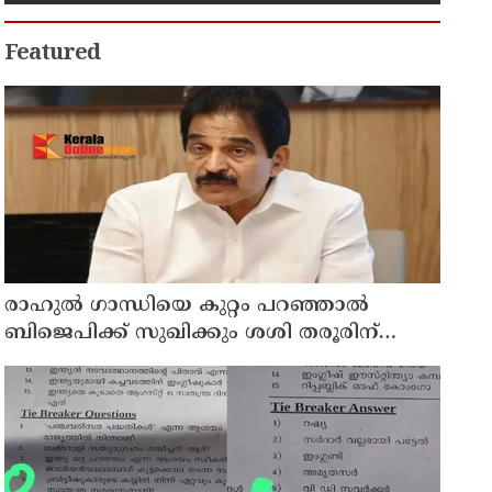
കുടുംബാരോഗ്യ കേന്ദ്രം
അടച്ചുപൂട്ടി
Featured
രാഹുല്‍ ഗാന്ധിയെ കുറ്റം പറഞ്ഞാല്‍
ബിജെപിക്ക് സുഖിക്കും ശശി തരൂരിന്
മറുപടിയുമായി കെ സി വേണുഗോപാല്‍