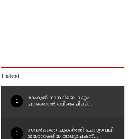
Latest
രാഹുല്‍ ഗാന്ധിയെ കുറ്റം
പറഞ്ഞാല്‍ ബിജെപിക്ക്
സുഖിക്കും ശശി തരൂരിന്
മറുപടിയുമായി കെ സി
വേണുഗോപാല്‍
സവര്‍ക്കറെ പുകഴ്ത്തി ചോദ്യാവലി
തയാറാക്കിയ അധ്യാപകന്