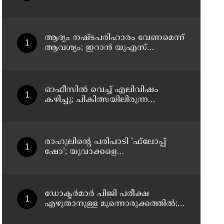
സസ്‌പെന്‍ഷന്‍
ആദ്യം നഷ്ടപരിഹാരം വേണമെന്ന്
ആവശ്യം; ഇറാന്‍ യുഎസ്
നയതന്ത്ര നീക്കങ്ങളില്‍
അനിശ്ചിതത്വം
ഓഫീസില്‍ വെച്ച് എലിവിഷം
കഴിച്ചു; ചികിത്സയിലിരുന്ന
കാസര്‍കോട് കളക്ടറേറ്റിലെ
സീനിയര്‍ ക്ലര്‍ക്ക് മരിച്ചു
രാഹുലിന്റെ പരിപാടി 'ഫ്‌ലോപ്പ്
ഷോ'; യുവാക്കളെ
തെറ്റിദ്ധരിപ്പിക്കുന്നുവെന്ന് യുപി
മന്ത്രി ഡാനിഷ് അന്‍സാരി
ഡോക്ടര്‍മാര്‍ പിജി പരീക്ഷ
എഴുതാനുള്ള മുന്നൊരുക്കത്തില്‍;
കാസര്‍കോട് പാണത്തൂര്‍