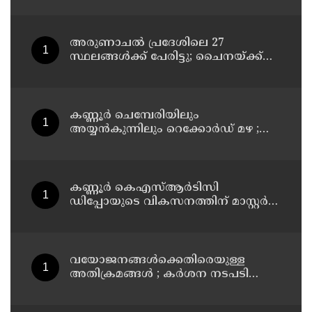
വീണ്ടും പോസ്റ്റുമായി അര്‍ജുന്‍
ആയങ്കി
അരുണാചല്‍ പ്രദേശിലെ 27
സ്ഥലങ്ങള്‍ക്ക് പേരിട്ടു; ചൈനയ്ക്ക്
മറുപടിയുമായി ഇന്ത്യ
കണ്ണൂർ ചെമ്പേരിയിലും
അയ്യൻകുന്നിലും റെക്കോർഡ് മഴ ;
ഉദയഗിരിയിൽ നേരിയ ഉരുൾപൊട്ടൽ;
13 പേരെ ക്യാമ്പിലേക്ക് മാറ്റി
കണ്ണൂർ കെഎസ്ആർടിസി
ഡിപ്പോയുടെ വികസനത്തിന് മാസ്റ്റർ
പ്ലാൻ തയ്യാറാക്കി സമർപ്പിക്കും : ടി ഒ
മോഹനൻ എം എൽ എ
വയോജനങ്ങൾക്കെതിരെയുള്ള
അതിക്രമങ്ങൾ ; കർശന നടപടി
സ്വീകരിക്കുമെന്ന് കമ്മീഷൻ