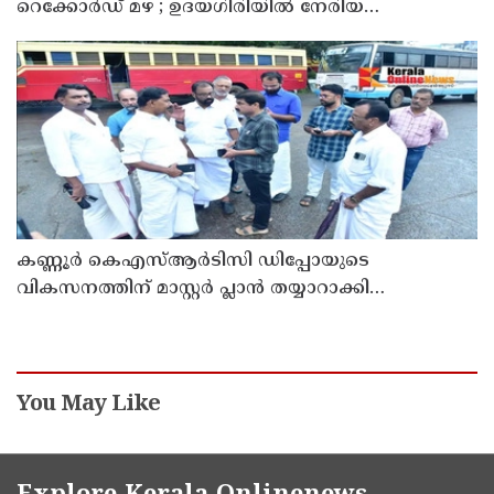
റെക്കോർഡ് മഴ ; ഉദയഗിരിയിൽ നേരിയ
ഉരുൾപൊട്ടൽ; 13 പേരെ ക്യാമ്പിലേക്ക് മാറ്റി
കണ്ണൂർ കെഎസ്ആർടിസി ഡിപ്പോയുടെ
വികസനത്തിന് മാസ്റ്റർ പ്ലാൻ തയ്യാറാക്കി
സമർപ്പിക്കും : ടി ഒ മോഹനൻ എം എൽ എ
You May Like