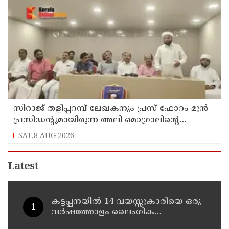
സിറാജ് തളിപ്പറമ്പ് ലേഖകനും പ്രസ് ഫോറം മുൻ
പ്രസിഡൻ്റുമായിരുന്ന അലി മൊഗ്രാലിൻ്റെ
വിയോഗത്തിൽ സർവ്വകക്ഷി അനുസ്മരണം
SAT,8 AUG 2026
നടത്തി
Latest
കട്ടപ്പനയില്‍ 14 വയസ്സുകാരിയെ ഒരു
വര്‍ഷത്തോളം ലൈംഗിക
പീഡനത്തിന് ഇരയാക്കി; രണ്ടാനച്ഛൻ