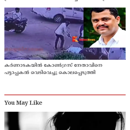
കർണാടകയിൽ കോൺഗ്രസ് നേതാവിനെ
പട്ടാപ്പകൽ വെടിവെച്ചു കൊലപ്പെടുത്തി
You May Like