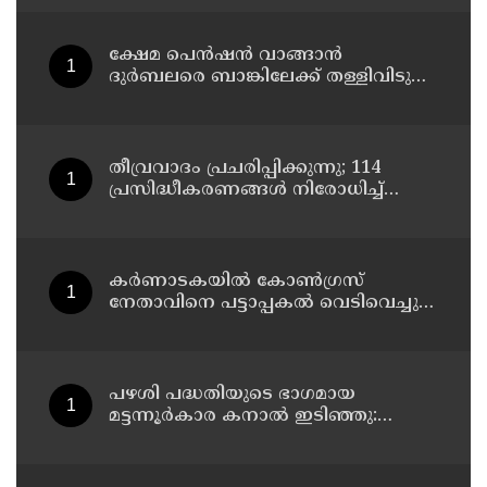
പിടിയില്‍
ക്ഷേമ പെന്‍ഷന്‍ വാങ്ങാന്‍
ദുര്‍ബലരെ ബാങ്കിലേക്ക് തള്ളിവിടുന്ന
യുഡിഎഫ്, വയോജനങ്ങള്‍ എല്ലാ
മാസവും ബാങ്കിലെത്തണം, ചെറിയ
ലാഭത്തിനുവേണ്ടി പാവങ്ങളെ
ദുരിതത്തിലാക്കണോ?
തീവ്രവാദം പ്രചരിപ്പിക്കുന്നു; 114
പ്രസിദ്ധീകരണങ്ങൾ നിരോധിച്ച്
മഹാരാഷ്ട്ര
കർണാടകയിൽ കോൺഗ്രസ്
നേതാവിനെ പട്ടാപ്പകൽ വെടിവെച്ചു
കൊലപ്പെടുത്തി
പഴശി പദ്ധതിയുടെ ഭാഗമായ
മട്ടന്നൂർകാര കനാൽ ഇടിഞ്ഞു:
തീരത്തെ അഞ്ച് കുടുംബങ്ങളെ മാറ്റി