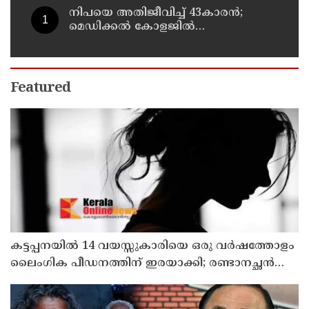
നിപയെ അതിജീവിച്ച് 43കാരന്‍;
മെഡിക്കല്‍ കോളജില്‍
ചികിത്സയിലായിരുന്ന ഫറോക്ക്
സ്വദേശി വീട്ടിലേക്ക് മടങ്ങി
Featured
കട്ടപ്പനയില്‍ 14 വയസ്സുകാരിയെ ഒരു വര്‍ഷത്തോളം
ലൈംഗിക പീഡനത്തിന് ഇരയാക്കി; രണ്ടാനച്ഛൻ
പിടിയില്‍