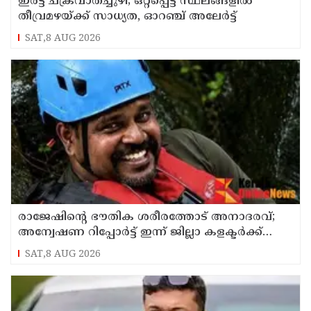
ഇരട്ട ചക്രവാതച്ചുഴി; ഒറ്റപ്പെട്ട സ്ഥലങ്ങളില്‍
തീവ്രമഴയ്ക്ക് സാധ്യത, ഓറഞ്ച് അലേർട്ട്
SAT,8 AUG 2026
രാജേഷിന്റെ ഭൗതിക ശരീരത്തോട് അനാദരവ്;
അന്വേഷണ റിപ്പോര്‍ട്ട് ഇന്ന് ജില്ലാ കളക്ടര്‍ക്ക്
കൈമാറും
SAT,8 AUG 2026