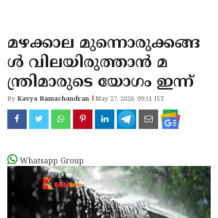
KOZHIKODE
WAYANAD
മഴക്കാല മുന്നൊരുക്കങ്ങ
KANNUR
ൾ വിലയിരുത്താൻ മ
KASARAGOD
ന്ത്രിമാരുടെ യോഗം ഇന്ന്
By
Kavya Ramachandran
May 27, 2026, 09:51 IST
Whatsapp Group