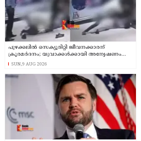
പുഴക്കലില്‍ സെക്യൂരിറ്റി ജീവനക്കാരന്
ക്രൂരമര്‍ദനം; യുവാക്കള്‍ക്കായി അന്വേഷണം
തുടരുന്നു
SUN,9 AUG 2026