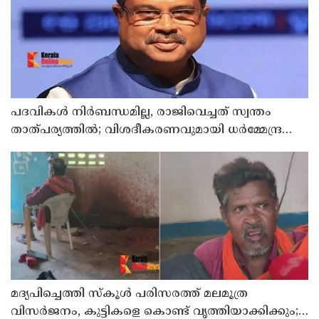
പദവികള്‍ നിര്‍ബന്ധമില്ല, രാജിവെച്ചത് സ്വന്തം
താത്പര്യത്തില്‍; വിശദീകരണവുമായി ധര്‍മ്മേന്ദ്ര
പ്രധാന്‍
മദ്യപിച്ചെത്തി സ്‌കൂള്‍ പരിസരത്ത് മലമൂത്ര
വിസര്‍ജനം, കുട്ടികളെ കൊണ്ട് വൃത്തിയാക്കിക്കും;