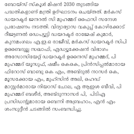
ബോയ്സ് സ്കൂൾ മിഷൻ 2030 തുടങ്ങിയ
പദ്ധതികളാണ് മന്ത്രി ഉദ്ഘാടനം ചെയ്തത്. മർകസ്
ഡയറക്ടർ ജനറൽ സി മുഹമ്മദ് ഫൈസി സന്ദേശ
പ്രഭാഷണം നടത്തി. വിദ്യാഭ്യാസ വകുപ്പ് കോഴിക്കോട്
റീജ്യണൽ ഡെപ്യൂട്ടി ഡയറക്ടർ രാജേഷ് കുമാർ,
കുന്ദമംഗലം എ.ഇ.ഒ രാജീവ്, മർകസ് ഡയറക്ടർ സിപി
ഉബൈദുല്ല സഖാഫി, എഡ്യൂക്കേഷൻ വിഭാഗം
അസോസിയേറ്റ് ഡയറക്ടർ ഉനൈസ് മുഹമ്മദ്, പി
മുഹമ്മദ് യൂസുഫ്, ഷമീം കെകെ, പ്രിൻസിപ്പൽമാരായ
ഫിറോസ് ബാബു കെ എം, അബ്ദുൽ നാസർ കെ,
മൂസക്കോയ എം, മുഹ്‌സിൻ അലി, ഹെഡ്
മാസ്റ്റർമാരായ നിയാസ് ചോല, എ ആഇശ ബീവി, പി
മുഹമ്മദ് ബശീർ, അബ്ദുന്നാസർ പി, പിടിഎ
പ്രസിഡന്റുമാരായ ബെന്നി അബ്രഹാം, എൻ എം
ശംസുദ്ദീൻ ചടങ്ങിൽ സംബന്ധിച്ചു.