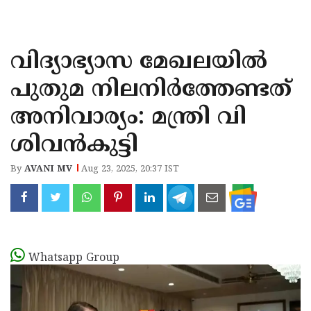
KOZHIKODE
WAYANAD
വിദ്യാഭ്യാസ മേഖലയിൽ
KANNUR
പുതുമ നിലനിർത്തേണ്ടത്
KASARAGOD
അനിവാര്യം: മന്ത്രി വി
ശിവൻകുട്ടി
By
AVANI MV
Aug 23, 2025, 20:37 IST
Whatsapp Group