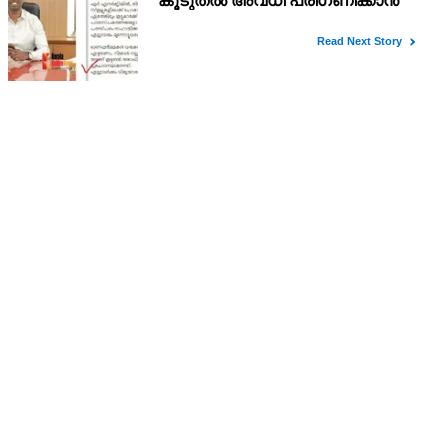
'നിങ്ങള്‍ നല്ല മാര്‍ക്ക് വാങ്ങുമ്പോള്‍ കൂടുതല്‍
അവധി പരിഗണിക്കാന്‍ പ്രചോദനമാകും';
കാസര്‍കോട് കളക്ടറുടെ പോസ്റ്റ് വൈറല്‍
You May Like
പദവികള്‍ നിര്‍ബന്ധമില്ല, രാജിവെച്ചത് സ്വന്തം
താത്പര്യത്തില്‍; വിശദീകരണവുമായി ധര്‍മ്മേന്ദ്ര
പ്രധാന്‍
ഭുവനേശ്വറിലെ ഒരു പൊതു പരിപാടിയില്‍ ആയിരുന്നു പ്രതികരണം.