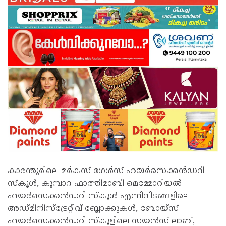
കാരന്തൂരിലെ മർകസ് ഗേൾസ് ഹയർസെക്കൻഡറി
സ്കൂൾ, കൂമ്പാറ ഫാത്തിമാബി മെമ്മോറിയൽ
ഹയർസെക്കൻഡറി സ്കൂൾ എന്നിവിടങ്ങളിലെ
അഡ്മിനിസ്‌ട്രേറ്റീവ് ബ്ലോക്കുകൾ, ബോയ്സ്
ഹയർസെക്കൻഡറി സ്കൂളിലെ സയൻസ് ലാബ്,