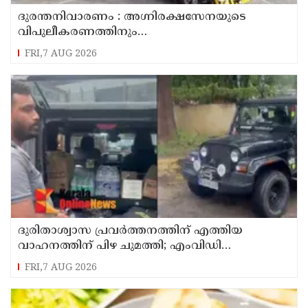
ദുരന്തനിവാരണം : അഗ്നിരക്ഷസേനയുടെ
വിപുലീകരണത്തിനും
ആധുനികവത്കരണത്തിനുമായി 64.21 കോടി
FRI,7 AUG 2026
രൂപ കൂടി അനുവദിച്ചു
ദുരിതാശ്വാസ പ്രവർത്തനത്തിന് എത്തിയ
വാഹനത്തിന് പിഴ ചുമത്തി; എംവിഡി
ഉദ്യോഗസ്ഥന് സസ്പെൻഷൻ
FRI,7 AUG 2026