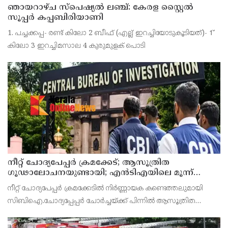
ഞായറാഴ്ച സ്പെഷ്യൽ ലഞ്ച്: കേരള സ്റ്റൈൽ
സൂപ്പർ കപ്പബിരിയാണി
1. പച്ചക്കപ്പ- രണ്ട് കിലോ 2 ബീഫ് (എല്ല് ഇറച്ചിയോടുകൂടിയത്)- 1്
കിലോ 3 ഇറച്ചിമസാല 4 കുരുമുളക് പൊടി
നീറ്റ് ചോദ്യപേപ്പര്‍ ക്രമക്കേട്; ആസൂത്രിത
ഗൂഢാലോചനയുണ്ടായി; എന്‍ടിഎയിലെ മൂന്ന്
സബ്ജക്ട് വിദഗ്ധര്‍ക്ക് പങ്കുണ്ടെന്ന നിർണായക
നീറ്റ് ചോദ്യപേപ്പര്‍ ക്രമക്കേടിൽ നിർണ്ണായക കണ്ടെത്തലുമായി
കണ്ടെത്തലുമായി സിബിഐ
സിബിഐ.ചോദ്യപ്പേപ്പർ ചോർച്ചയ്ക്ക് പിന്നില്‍ ആസൂത്രിത
ഗൂഢാലോചനയുണ്ടായെന്നാണ് സിബിഐയുടെ കണ്ടെത്തല്‍.
നാഷണല്‍ ടെസ്റ്റിംഗ് ഏജന്‍സി (എന്‍ടിഎ) വിദഗ്