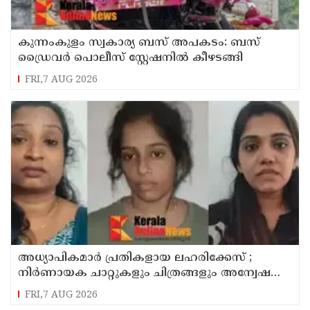
കുന്നംകുളം സ്വകാര്യ ബസ് അപകടം: ബസ്
ഡ്രൈവർ പൊലീസ് സ്റ്റേഷനിൽ കീഴടങ്ങി
FRI,7 AUG 2026
അധ്യാപികമാര്‍ പ്രതികളായ ലഹരിക്കേസ് ;
നിർണായക ചാറ്റുകളും ചിത്രങ്ങളും അന്വേഷണ
സംഘത്തിന്
FRI,7 AUG 2026