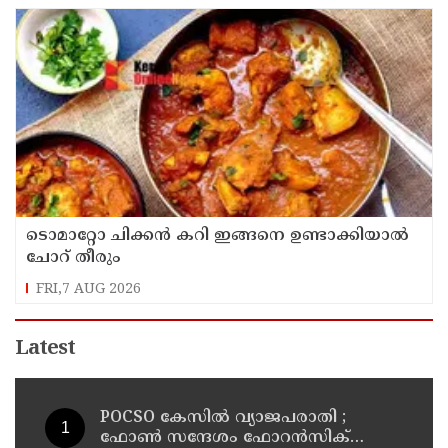
ടൊമാറ്റോ ചിക്കൻ കറി ഇങ്ങനെ ഉണ്ടാക്കിയാൽ
ചോറ് തീരും
FRI,7 AUG 2026
Latest
POCSO കേസിൽ വ്യാജപരാതി ;
ഫോൺ സന്ദേശം ഫോറൻസിക്