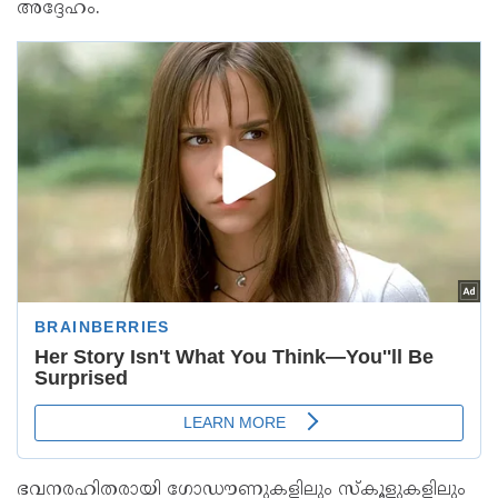
അദ്ദേഹം.
ഭവനരഹിതരായി ഗോഡൗണുകളിലും സ്കൂളുകളിലും