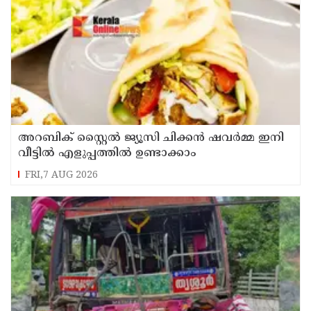
അറബിക് സ്റ്റൈൽ ജ്യൂസി ചിക്കൻ ഷവർമ്മ ഇനി
വീട്ടിൽ എളുപ്പത്തിൽ ഉണ്ടാക്കാം
FRI,7 AUG 2026