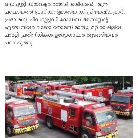
ഡെപ്യൂട്ടി ഡയറക്ടർ രമേഷ് ശശിധരൻ, മുൻ
പഞ്ചായത്ത്‌ പ്രസിഡന്റുമാരായ ഡി പ്രിയേഷ്കുമാർ,
പ്രഭാ മധു, പിഡബ്ല്യുഡി റോഡ്സ് അസിസ്റ്റൻ്റ്
എഞ്ചിനീയർ റിജോ തോമസ് മാത്യു, മറ്റ് രാഷ്ട്രീയ
പാർട്ടി പ്രതിനിധികൾ ഉദ്യോഗസ്ഥർ തുടങ്ങിയവർ
പങ്കെടുത്തു.