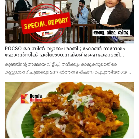
POCSO കേസിൽ വ്യാജപരാതി ; ഫോൺ സന്ദേശം
ഫോറൻസിക് പരിശോധനയ്ക്ക് ഹൈക്കോടതി
നിർദേശം; പ്രതിയെ വെറുതെവിട്ട് ആലുവ ഫാസ്റ്റ്
കുഞ്ഞിന്റെ അമ്മയെ വിളിച്ച്, തനിക്കും കാമുകനുമെതിരെ
ട്രാക്ക് കോടതി
കള്ളക്കേസ് ചുമത്തുമെന്ന് ഭർത്താവ് ഭീഷണിപ്പെടുത്തിയതായി
ആരോപിക്കുന്ന ഫോൺ സന്ദേശം ഫോറൻസിക് ലാബ് മുഖേന
പരിശോധിച്ച് റിപ്പോർട്ട് കോടതിയിൽ സമർപ്പിക്കണമെന്