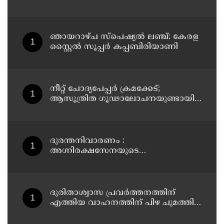
പരിശോധനയ്ക്ക് ഹൈക്കോടതി
നിർദേശം; പ്രതിയെ വെറുതെവിട്ട്
ആലുവ ഫാസ്റ്റ് ട്രാക്ക് കോടതി
ഞായറാഴ്ച സ്പെഷ്യൽ ലഞ്ച്: കേരള
സ്റ്റൈൽ സൂപ്പർ കപ്പബിരിയാണി
നീറ്റ് ചോദ്യപേപ്പര്‍ ക്രമക്കേട്;
ആസൂത്രിത ഗൂഢാലോചനയുണ്ടായി;
എന്‍ടിഎയിലെ മൂന്ന് സബ്ജക്ട്
വിദഗ്ധര്‍ക്ക് പങ്കുണ്ടെന്ന നിർണായക
കണ്ടെത്തലുമായി സിബിഐ
ദുരന്തനിവാരണം :
അഗ്നിരക്ഷസേനയുടെ
വിപുലീകരണത്തിനും
ആധുനികവത്കരണത്തിനുമായി
64.21 കോടി രൂപ കൂടി അനുവദിച്ചു
ദുരിതാശ്വാസ പ്രവർത്തനത്തിന്
എത്തിയ വാഹനത്തിന് പിഴ ചുമത്തി;
എംവിഡി ഉദ്യോഗസ്ഥന്
സസ്പെൻഷൻ