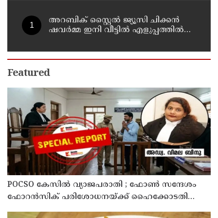
അറബിക് സ്റ്റൈൽ ജ്യൂസി ചിക്കൻ
ഷവർമ്മ ഇനി വീട്ടിൽ എളുപ്പത്തിൽ
ഉണ്ടാക്കാം
Featured
POCSO കേസിൽ വ്യാജപരാതി ; ഫോൺ സന്ദേശം
ഫോറൻസിക് പരിശോധനയ്ക്ക് ഹൈക്കോടതി
നിർദേശം; പ്രതിയെ വെറുതെവിട്ട് ആലുവ ഫാസ്റ്റ്