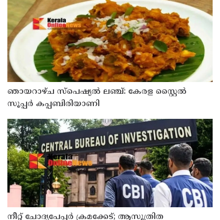
ട്രാക്ക് കോടതി
ഞായറാഴ്ച സ്പെഷ്യൽ ലഞ്ച്: കേരള സ്റ്റൈൽ
സൂപ്പർ കപ്പബിരിയാണി
നീറ്റ് ചോദ്യപേപ്പര്‍ ക്രമക്കേട്; ആസൂത്രിത