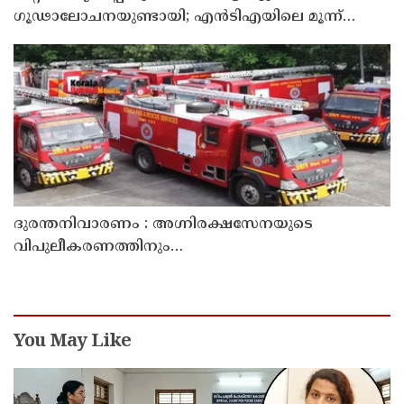
ഗൂഢാലോചനയുണ്ടായി; എന്‍ടിഎയിലെ മൂന്ന്
സബ്ജക്ട് വിദഗ്ധര്‍ക്ക് പങ്കുണ്ടെന്ന നിർണായക
കണ്ടെത്തലുമായി സിബിഐ
ദുരന്തനിവാരണം : അഗ്നിരക്ഷസേനയുടെ
വിപുലീകരണത്തിനും
ആധുനികവത്കരണത്തിനുമായി 64.21 കോടി രൂപ
കൂടി അനുവദിച്ചു
You May Like