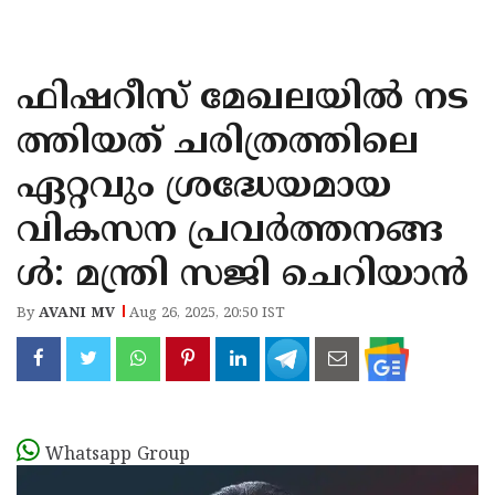
KOZHIKODE
WAYANAD
ഫിഷറീസ് മേഖലയിൽ നട
KANNUR
ത്തിയത് ചരിത്രത്തിലെ
KASARAGOD
ഏറ്റവും ശ്രദ്ധേയമായ
വികസന പ്രവർത്തനങ്ങ
ൾ: മന്ത്രി സജി ചെറിയാൻ
By
AVANI MV
Aug 26, 2025, 20:50 IST
Whatsapp Group