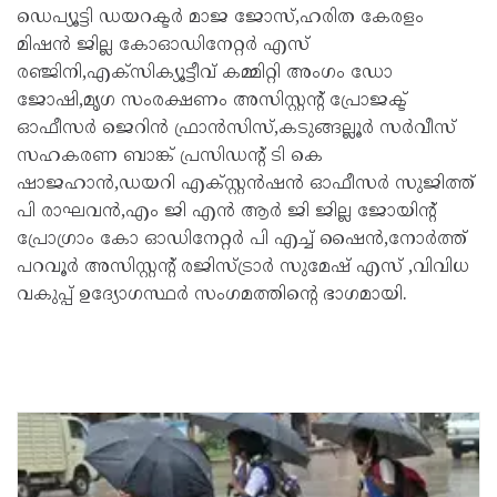
ഡെപ്യൂട്ടി ഡയറക്ടർ മാജ ജോസ്,ഹരിത കേരളം
മിഷൻ ജില്ല കോഓഡിനേറ്റർ എസ്
രഞ്ജിനി,എക്സിക്യൂട്ടീവ് കമ്മിറ്റി അംഗം ഡോ
ജോഷി,മൃഗ സംരക്ഷണം അസിസ്റ്റന്റ് പ്രോജക്ട്
ഓഫീസർ ജെറിൻ ഫ്രാൻസിസ്,കടുങ്ങല്ലൂർ സർവീസ്
സഹകരണ ബാങ്ക് പ്രസിഡന്റ് ടി കെ
ഷാജഹാൻ,ഡയറി എക്സ്റ്റൻഷൻ ഓഫീസർ സുജിത്ത്
പി രാഘവൻ,എം ജി എൻ ആർ ജി ജില്ല ജോയിന്റ്
പ്രോഗ്രാം കോ ഓഡിനേറ്റർ പി എച്ച് ഷൈൻ,നോർത്ത്
പറവൂർ അസിസ്റ്റന്റ് രജിസ്ട്രാർ സുമേഷ് എസ് ,വിവിധ
വകുപ്പ് ഉദ്യോഗസ്ഥർ സംഗമത്തിന്റെ ഭാഗമായി.