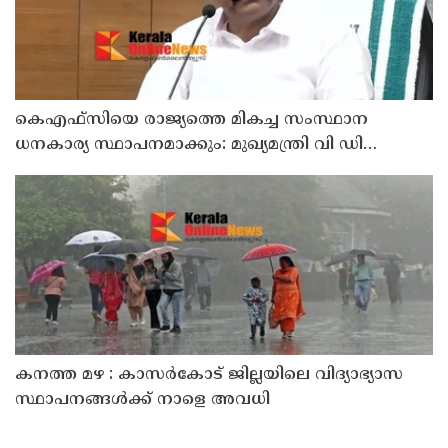
കെഎഫ്‌സിയെ രാജ്യത്തെ മികച്ച സംസ്ഥാന
ധനകാര്യ സ്ഥാപനമാക്കും: മുഖ്യമന്ത്രി വി ഡി
സതീശൻ
കനത്ത മഴ : കാസർകോട് ജില്ലയിലെ വിദ്യാഭ്യാസ
സ്ഥാപനങ്ങൾക്ക് നാളെ അവധി