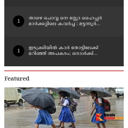
താഴെ ചൊവ്വ നെ സ്റ്റോ ഹൈപ്പർ
മാർക്കറ്റിലെ കവർച്ച : മട്ടന്നൂർ
സ്വദേശിനികളായ നാല് പ്രതികൾ
പിടിയിൽ
ഇടുക്കിയിൽ കാർ തോട്ടിലേക്ക്
മറിഞ്ഞ് അപകടം; ഒരാൾക്ക്
ദാരുണാന്ത്യം
Featured