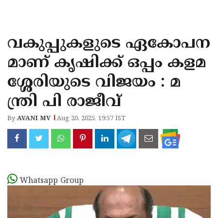
KOZHIKODE
WAYANAD
വകുപ്പുകളുടെ ഏകോപന
KANNUR
മാണ് കൃഷിക്ക് ഒപ്പം കളമ
KASARAGOD
ശ്ശേരിയുടെ വിജയം : മ
ന്ത്രി പി രാജീവ്
By
AVANI MV
Aug 20, 2025, 19:57 IST
Whatsapp Group