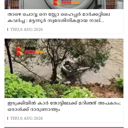
താഴെ ചൊവ്വ നെ സ്റ്റോ ഹൈപ്പർ മാർക്കറ്റിലെ
കവർച്ച : മട്ടന്നൂർ സ്വദേശിനികളായ നാല്
പ്രതികൾ പിടിയിൽ
THU,6 AUG 2026
ഇടുക്കിയിൽ കാർ തോട്ടിലേക്ക് മറിഞ്ഞ് അപകടം;
ഒരാൾക്ക് ദാരുണാന്ത്യം
THU,6 AUG 2026