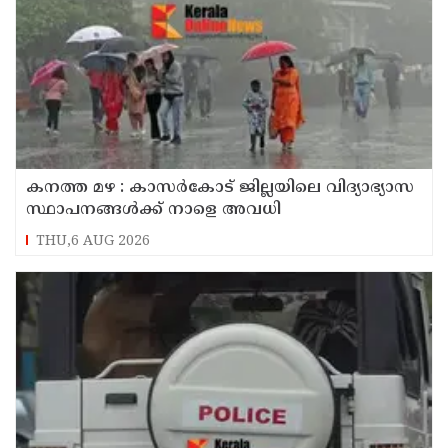
കനത്ത മഴ : കാസർകോട് ജില്ലയിലെ വിദ്യാഭ്യാസ
സ്ഥാപനങ്ങൾക്ക് നാളെ അവധി
THU,6 AUG 2026