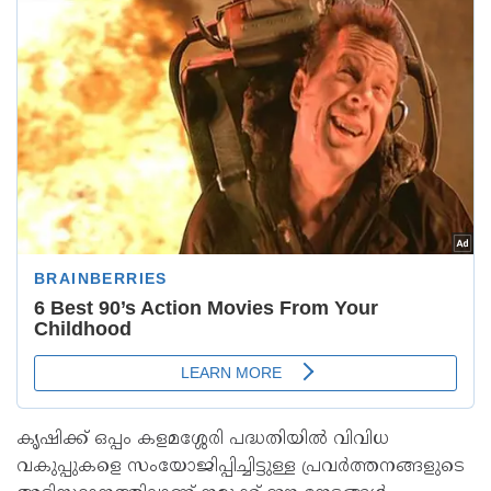
കൃഷിക്ക് ഒപ്പം കളമശ്ശേരി പദ്ധതിയിൽ വിവിധ
വകുപ്പുകളെ സംയോജിപ്പിച്ചിട്ടുള്ള പ്രവർത്തനങ്ങളുടെ