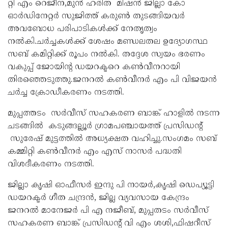
റ്റി എം റെജീന,മുൻ ഹരിത മിഷൻ ജില്ലാ കോ
ഓർഡിനേറ്റർ സുജിത്ത് കരുൺ തുടങ്ങിയവർ
അവബോധ പരിപാടികൾക്ക് നേതൃത്വം
നൽകി.ചർച്ചകൾക്ക് ശേഷം മണ്ഡലതല ഉദ്യോഗസ്ഥ
സബ് കമിറ്റിക്ക് രൂപം നൽകി. തദ്ദേശ സ്വയം ഭരണം
വകുപ്പ് ജോയിന്റ ഡയറക്ടറെ കൺവീനറായി
തിരഞ്ഞെടുത്തു.ജനറൽ കൺവീനർ എം പി വിജയൻ
ചർച്ച ക്രോഡീകരണം നടത്തി.
മുപ്പത്തടം സർവീസ് സഹകരണ ബാങ്ക് ഹാളിൽ നടന്ന
ചടങ്ങിൽ കടുങ്ങല്ലൂർ ഗ്രാമപഞ്ചായത്ത് പ്രസിഡന്റ്
സുരേഷ് മുട്ടത്തിൽ അധ്യക്ഷത വഹിച്ചു.സംഗമം സബ്
കമ്മിറ്റി കൺവീനർ എം എസ് നാസർ പദ്ധതി
വിശദീകരണം നടത്തി.
ജില്ലാ കൃഷി ഓഫീസർ ഇന്ദു പി നായർ,കൃഷി ഡെപ്യൂട്ടി
ഡയറക്ടർ ഗീത ചന്ദ്രൻ, ജില്ല വ്യവസായ കേന്ദ്രം
ജനറൽ മാനേജർ പി എ നജീബ്, മുപ്പതടം സർവീസ്
സഹകരണ ബാങ്ക് പ്രസിഡന്റ് വി എം ശശി,ഫിഷറീസ്