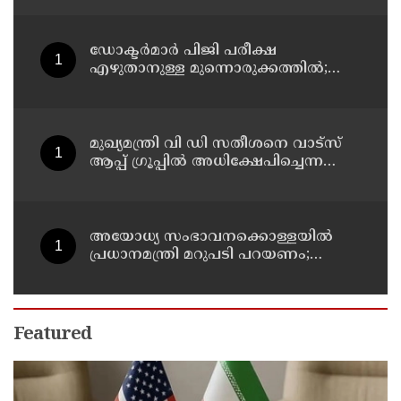
ഡോക്ടര്‍മാര്‍ പിജി പരീക്ഷ
എഴുതാനുള്ള മുന്നൊരുക്കത്തില്‍;
കാസര്‍കോട് പാണത്തൂര്‍
കുടുംബാരോഗ്യ കേന്ദ്രം അടച്ചുപൂട്ടി
മുഖ്യമന്ത്രി വി ഡി സതീശനെ വാട്‌സ്
ആപ്പ് ഗ്രൂപ്പില്‍ അധിക്ഷേപിച്ചെന്ന
പരാതി; കാലടി സ്വദേശിക്ക് എതിരെ
കേസ്
അയോധ്യ സംഭാവനക്കൊള്ളയില്‍
പ്രധാനമന്ത്രി മറുപടി പറയണം;
രാമനില്‍ വിശ്വസിക്കുന്ന
സാധാരണക്കാര്‍
ആശങ്കാകുലരാണെന്ന് ഖാര്‍ഗെ
Featured