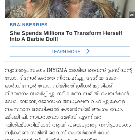
സ്വാഗതപ്രസംഗം INYGMA ദേശീയ വൈസ് പ്രസിഡന്റ്
ഡോ. ദിനേശ് കർത്ത നിർവഹിച്ചു. ദേശീയ കോ-
ഓർഡിനേറ്റർ ഡോ. സിജിത്ത് ശ്രീധർ മന്ത്രിക്ക്
നിവേദനം സമർപ്പിച്ചു. സ്വീകരണ സമിതി ചെയർമാൻ
ഡോ. ബാബു ജോസഫ് അധ്യക്ഷത വഹിച്ചു.കേരള
സംസ്ഥാന മെഡിക്കൽ കൗൺസിൽ അംഗം ഡോ.
ഷിംജി പി. നായർ,ഡോ മേഴ്സി എന്നിവർ
വിശിഷ്ടാതിഥികൾ ആയി പങ്കെടുത്തു. നന്ദിപ്രസംഗം
സ്വീകരണ സമിതി വൈസ് ചെയർമാൻ ഡോ.