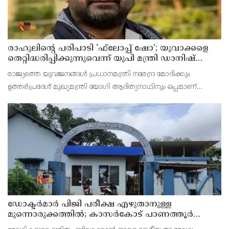
രാഹുലിന്റെ പരിപാടി 'ഫ്‌ലോപ്പ് ഷോ'; യുവാക്കളെ
തെറ്റിദ്ധരിപ്പിക്കുന്നുവെന്ന് യുപി മന്ത്രി ഡാനിഷ്
അന്‍സാരി
രാജ്യത്തെ യുവജനങ്ങള്‍ പ്രധാനമന്ത്രി നരേന്ദ്ര മോദിക്കും
ഉത്തര്‍പ്രദേശ് മുഖ്യമന്ത്രി യോഗി ആദിത്യനാഥിനും ഒപ്പമാണ്
നിലകൊള്ളുന്നതെന്ന് ഡാനിഷ് അന്‍സാരി അവകാശപ്പെട്ടു.
ഡോക്ടര്‍മാര്‍ പിജി പരീക്ഷ എഴുതാനുള്ള
മുന്നൊരുക്കത്തില്‍; കാസര്‍കോട് പാണത്തൂര്‍
കുടുംബാരോഗ്യ കേന്ദ്രം അടച്ചുപൂട്ടി