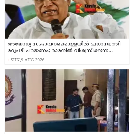
അയോധ്യ സംഭാവനക്കൊള്ളയില്‍ പ്രധാനമന്ത്രി
മറുപടി പറയണം; രാമനില്‍ വിശ്വസിക്കുന്ന
സാധാരണക്കാര്‍ ആശങ്കാകുലരാണെന്ന് ഖാര്‍ഗെ
SUN,9 AUG 2026