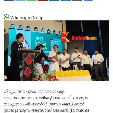
KOZHIKODE
WAYANAD
Whatsapp Group
KANNUR
KASARAGOD
തിരുവനന്തപുരം: അന്താരാഷ്ട്ര
യോഗദിനാചരണത്തിന്റെ ഭാഗമായി ഇന്ത്യൻ
നാച്ചുറോപതി ആൻഡ് യോഗ മെഡിക്കൽ
ഗ്രാജുവേറ്റ്സ് അസോസിയേഷൻ (INYGMA)