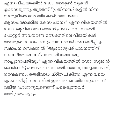
എന്ന വിഷയത്തിൽ ഡോ. അരുണ്‍ തുളസി
ക്ലാസെടുത്തു. തുടർന്ന് “പ്രതിസന്ധികളിൽ നിന്ന്
സന്തുലിതാവസ്ഥയിലേക്ക്: യോഗയെ
ആസ്പദമാക്കിയ കേസ് പഠനം” എന്ന വിഷയത്തിൽ
ഡോ. തൃഷ്‌ണ ദേവരാജൻ പ്രഭാഷണം നടത്തി.
പോസ്റ്റർ അവതരണ മത്സരത്തിലെ വിജയികൾ
അവരുടെ ഗവേഷണ പ്രബന്ധങ്ങൾ അവതരിപ്പിച്ചു.
സമാപന സെഷനിൽ “ആരോഗ്യപരിപാലനത്തിന്
സുസ്ഥിരമായ സമീപനമായി യോഗയും
നാച്ചുറോപതിയും” എന്ന വിഷയത്തിൽ ഡോ. സുജിൻ
ഹെർബർട്ട് പ്രഭാഷണം നടത്തി. യോഗ, നാച്ചുറോപതി,
ഗവേഷണം, തെളിവാധിഷ്ഠിത ചികിത്സ എന്നിവയെ
ഏകോപിപ്പിക്കുന്നതിൽ ഇത്തരം സെമിനാറുകൾക്ക്
വലിയ പ്രാധാന്യമുണ്ടെന്ന് പങ്കെടുത്തവർ
അഭിപ്രായപ്പെട്ടു.