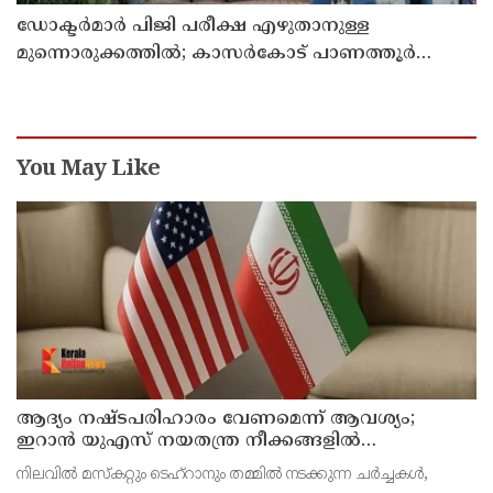
ഡോക്ടര്‍മാര്‍ പിജി പരീക്ഷ എഴുതാനുള്ള
മുന്നൊരുക്കത്തില്‍; കാസര്‍കോട് പാണത്തൂര്‍
കുടുംബാരോഗ്യ കേന്ദ്രം അടച്ചുപൂട്ടി
You May Like
ആദ്യം നഷ്ടപരിഹാരം വേണമെന്ന് ആവശ്യം;
ഇറാന്‍ യുഎസ് നയതന്ത്ര നീക്കങ്ങളില്‍
അനിശ്ചിതത്വം
നിലവില്‍ മസ്‌കറ്റും ടെഹ്റാനും തമ്മില്‍ നടക്കുന്ന ചര്‍ച്ചകള്‍,