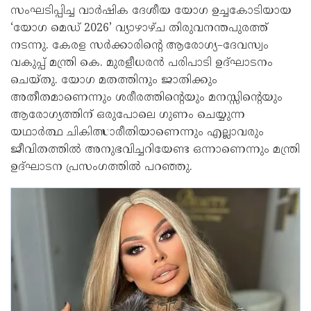
സംഘടിപ്പിച്ച വാർഷിക ദേശീയ യോഗ ഉച്ചകോടിയായ
‘യോഗ മെഡ് 2026’ വ്യാഴാഴ്ച തിരുവനന്തപുരത്ത്
നടന്നു. കേരള സർക്കാരിന്റെ ആരോഗ്യ–ദേവസ്വം
വകുപ്പ് മന്ത്രി കെ. മുരളീധരൻ പരിപാടി ഉദ്ഘാടനം
ചെയ്തു. യോഗ മതത്തിനും ജാതിക്കും
അതീതമാണെന്നും ശരീരത്തിന്റെയും മനസ്സിന്റെയും
ആരോഗ്യത്തിന് ഒരുപോലെ ഗുണം ചെയ്യുന്ന
യഥാർത്ഥ ചികിത്സാരീതിയാണെന്നും എല്ലാവരും
ജീവിതത്തിൽ അനുഭവിച്ചറിയേണ്ട ഒന്നാണെന്നും മന്ത്രി
ഉദ്ഘാടന പ്രസംഗത്തിൽ പറഞ്ഞു.