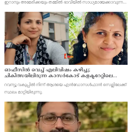
ഇറാനും അമേരിക്കയും തമ്മില്‍ ഭാവിയില്‍ സാധ്യമായേക്കാവുന്ന
നയതന്ത്ര സംഭാഷണങ്ങളുടെ പ്രാഥമിക ഘട്ടമായാണ് നിരീക്ഷകര്‍
കാണുന്നത്.
ഓഫീസില്‍ വെച്ച് എലിവിഷം കഴിച്ചു;
ചികിത്സയിലിരുന്ന കാസര്‍കോട് കളക്ടറേറ്റിലെ
സീനിയര്‍ ക്ലര്‍ക്ക് മരിച്ചു
റവന്യൂ വകുപ്പില്‍ നിന്ന് ആശയെ എന്‍ഡോസള്‍ഫാന്‍ സെല്ലിലേക്ക്
സ്ഥലം മാറ്റിയിരുന്നു.