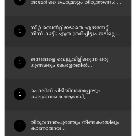
അമേരിക്ക പെരുമാറ്റം തിരുത്തണം: 6
ആവശ്യങ്ങളുമായി ഇറാന്‍ ദേശീയ
സുരക്ഷാ കൗണ്‍സില്‍
സീറ്റ് ബെല്‍റ്റ് ഇടാതെ എഴുന്നേറ്റ്
നിന്ന് കുട്ടി; എത്ര ശ്രമിച്ചിട്ടും ഇടില്ലെന്ന്
വാശിപിടിച്ചതോടെ വിമാനം റദ്ദാക്കി
ജനങ്ങളെ വെല്ലുവിളിക്കുന്ന ഒരു
ഗുണ്ടക്കും കേരളത്തില്‍
സ്ഥാനമുണ്ടാകില്ല: രമേശ് ചെന്നിത്തല
പൊലിസ് പിടിയിലായപ്പോഴും
കുലുങ്ങാതെ ആയങ്കി,
ഒളിത്താവളങ്ങളില്‍ മാറി മാറി
താമസിച്ച് കണ്ണൂരിലെ ക്വട്ടേഷന്‍
നേതാവ്
തിരുവനന്തപുരത്തും നീണ്ടകരയിലും
കാണാതായ
മത്സ്യത്തൊഴിലാളികള്‍ക്കായി