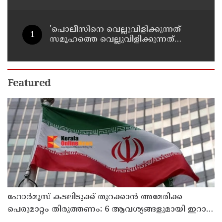
തിരച്ചില്‍ പത്താം ദിവസത്തിലേക്ക്
'പൊലീസിനെ വെല്ലുവിളിക്കുന്നത്
സമൂഹത്തെ വെല്ലുവിളിക്കുന്നത്
പോലെ, കുറ്റത്തിന് അനുസരിച്ച്
ശിക്ഷ നല്‍കും':എഡിജിപി
Featured
ഹോര്‍മൂസ് കടലിടുക്ക് തുറക്കാന്‍ അമേരിക്ക
പെരുമാറ്റം തിരുത്തണം: 6 ആവശ്യങ്ങളുമായി ഇറാന്‍
ദേശീയ സുരക്ഷാ കൗണ്‍സില്‍