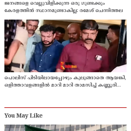
ജനങ്ങളെ വെല്ലുവിളിക്കുന്ന ഒരു ഗുണ്ടക്കും
കേരളത്തില്‍ സ്ഥാനമുണ്ടാകില്ല: രമേശ് ചെന്നിത്തല
പൊലിസ് പിടിയിലായപ്പോഴും കുലുങ്ങാതെ ആയങ്കി,
ഒളിത്താവളങ്ങളില്‍ മാറി മാറി താമസിച്ച് കണ്ണൂരിലെ
ക്വട്ടേഷന്‍ നേതാവ്
You May Like