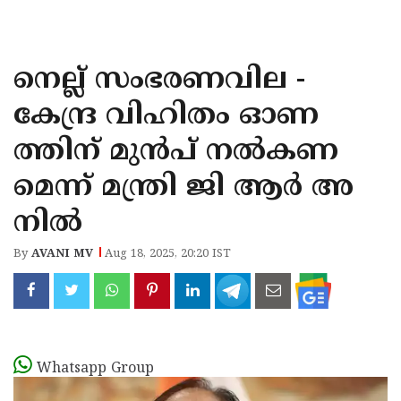
KOZHIKODE
WAYANAD
നെല്ല് സംഭരണവില -
KANNUR
കേന്ദ്ര വിഹിതം ഓണ
KASARAGOD
ത്തിന് മുൻപ് നൽകണ
മെന്ന് മന്ത്രി ജി ആർ അ
നിൽ
By
AVANI MV
Aug 18, 2025, 20:20 IST
Whatsapp Group