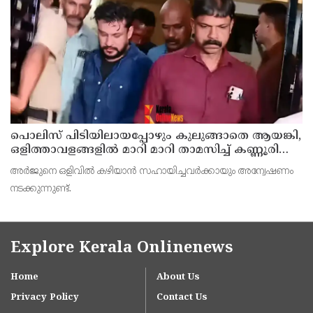
പൊലിസ് പിടിയിലായപ്പോഴും കുലുങ്ങാതെ ആയങ്കി,
ഒളിത്താവളങ്ങളില്‍ മാറി മാറി താമസിച്ച് കണ്ണൂരിലെ
ക്വട്ടേഷന്‍ നേതാവ്
അര്‍ജുനെ ഒളിവില്‍ കഴിയാന്‍ സഹായിച്ചവര്‍ക്കായും അന്വേഷണം
നടക്കുന്നുണ്ട്.
Explore Kerala Onlinenews
Home
About Us
Privacy Policy
Contact Us