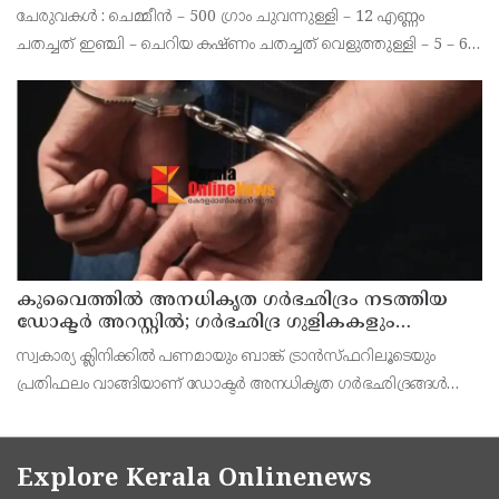
ചേരുവകൾ : ചെമ്മീൻ – 500 ഗ്രാം ചുവന്നുള്ളി – 12 എണ്ണം
ചതച്ചത് ഇഞ്ചി – ചെറിയ കഷ്ണം ചതച്ചത് വെളുത്തുള്ളി – 5 – 6
അല്ലി നാടൻ പച്ചമുളക് – 4 എണ്ണം എരിവുള്ളത് ചതച്ചമുളക് – ഒരു
ടീസ്പൂൺ പെരുംജീരകം – 1/ 4 ടീസ്
കുവൈത്തില്‍ അനധികൃത ഗര്‍ഭഛിദ്രം നടത്തിയ
ഡോക്ടര്‍ അറസ്റ്റില്‍; ഗര്‍ഭഛിദ്ര ഗുളികകളും
പിടിച്ചെടുത്തു
സ്വകാര്യ ക്ലിനിക്കില്‍ പണമായും ബാങ്ക് ട്രാന്‍സ്ഫറിലൂടെയും
പ്രതിഫലം വാങ്ങിയാണ് ഡോക്ടര്‍ അനധികൃത ഗര്‍ഭഛിദ്രങ്ങള്‍
നടത്തിയിരുന്നതെന്ന രഹസ്യവിവരത്തെ തുടര്‍ന്ന് പൊലീസ്
നിരീക്ഷണം ശക്തമാക്കി
Explore Kerala Onlinenews