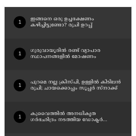
ഇങ്ങനെ ഒരു ഉച്ചഭക്ഷണം
കഴിച്ചിട്ടുണ്ടോ? രുചി ഉറപ്പ്
ഗുരുവായൂരിൽ രണ്ട് വ്യാപാര
സ്ഥാപനങ്ങളിൽ മോഷണം
പുറമെ നല്ല ക്രിസ്പി, ഉള്ളിൽ കിടിലൻ
രുചി; ചായക്കൊപ്പം സൂപ്പർ സ്നാക്ക്
കുവൈത്തില്‍ അനധികൃത
ഗര്‍ഭഛിദ്രം നടത്തിയ ഡോക്ടര്‍
അറസ്റ്റില്‍; ഗര്‍ഭഛിദ്ര ഗുളികകളും
പിടിച്ചെടുത്തു