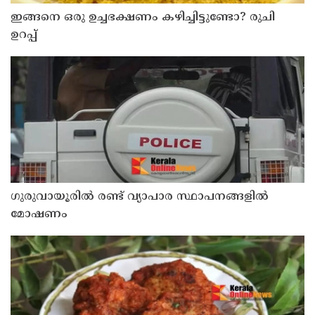
ഇങ്ങനെ ഒരു ഉച്ചഭക്ഷണം കഴിച്ചിട്ടുണ്ടോ? രുചി
ഉറപ്പ്
ഗുരുവായൂരിൽ രണ്ട് വ്യാപാര സ്ഥാപനങ്ങളിൽ
മോഷണം