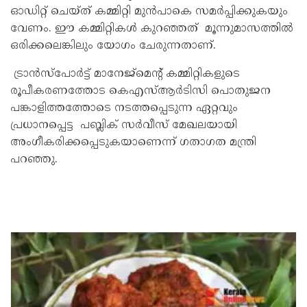
ഓഡിറ്റ് ചെയ്ത് കമ്മിറ്റി മുൻപാകെ സമർപ്പിക്കുകയും
വേണം. ഈ കമ്മിറ്റികൾ കുറഞ്ഞത് മൂന്നുമാസത്തിൽ
ഒരിക്കലെങ്കിലും യോഗം ചേരുന്നതാണ്.
ട്രാൻസ്പോർട്ട് മാനേജ്മെന്റ് കമ്മിറ്റികളുടെ
രൂപീകരണത്തോട കെഎസ്ആർടിസി പൊതുജന
പങ്കാളിത്തത്തോടെ നടത്തപ്പെടുന്ന ഏറ്റവും
പ്രധാനപ്പെട്ട പബ്ലിക് സർവീസ് മേഖലയായി
അംഗീകരിക്കപ്പെടുകയാണെന്ന് ഗതാഗത മന്ത്രി
പറഞ്ഞു.