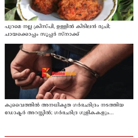
പുറമെ നല്ല ക്രിസ്പി, ഉള്ളിൽ കിടിലൻ രുചി;
ചായക്കൊപ്പം സൂപ്പർ സ്നാക്ക്
കുവൈത്തില്‍ അനധികൃത ഗര്‍ഭഛിദ്രം നടത്തിയ
ഡോക്ടര്‍ അറസ്റ്റില്‍; ഗര്‍ഭഛിദ്ര ഗുളികകളും
പിടിച്ചെടുത്തു