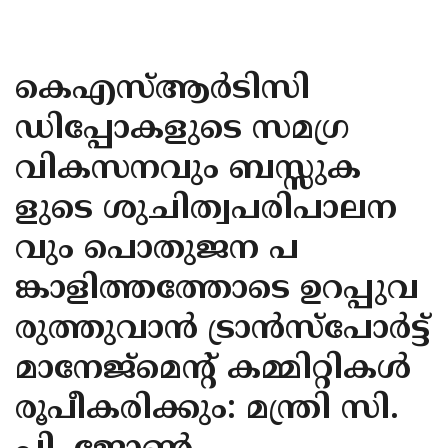
KOZHIKODE
WAYANAD
കെഎസ്ആർടിസി
KANNUR
ഡിപ്പോകളുടെ സമഗ്ര
KASARAGOD
വികസനവും ബസ്സുക
ളുടെ ശുചിത്വപരിപാലന
വും പൊതുജന പ
ങ്കാളിത്തത്തോടെ ഉറപ്പുവ
രുത്തുവാൻ ട്രാൻസ്പോർട്ട്
മാനേജ്മെന്റ് കമ്മിറ്റികൾ
രൂപീകരിക്കും: മന്ത്രി സി.