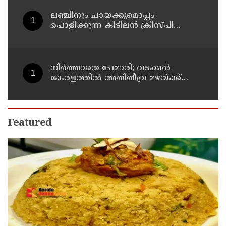
ലഞ്ചിനും ചായക്കുമൊപ്പം
പൊളിക്കുന്ന കിടിലൻ ക്രിസ്പി
വിഭവം
നിർത്താതെ പേമാരി; വടക്കന്‍
കേരളത്തില്‍ അതിതീവ്ര മഴയ്ക്ക്
സാധ്യത; നാലു ജില്ലകളില്‍ റെഡ്
അലര്‍ട്ട്
Featured