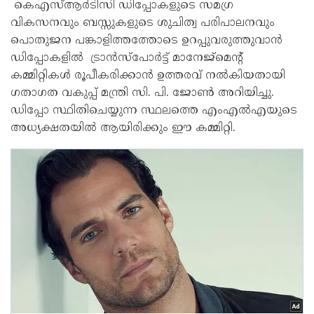
കെഎസ്ആർടിസി ഡിപ്പോകളുടെ സമഗ്ര
വികസനവും ബസ്സുകളുടെ ശുചിത്വ പരിപാലനവും
പൊതുജന പങ്കാളിത്തത്തോടെ ഉറപ്പുവരുത്തുവാൻ
ഡിപ്പോകളിൽ ട്രാൻസ്പോർട്ട് മാനേജ്മെന്റ്
കമ്മിറ്റികൾ രൂപീകരിക്കാൻ ഉത്തരവ് നൽകിയതായി
ഗതാഗത വകുപ്പ് മന്ത്രി സി. പി. ജോൺ അറിയിച്ചു.
ഡിപ്പോ സ്ഥിതിചെയ്യുന്ന സ്ഥലത്തെ എംഎൽഎയുടെ
അധ്യക്ഷതയിൽ ആയിരിക്കും ഈ കമ്മിറ്റി.