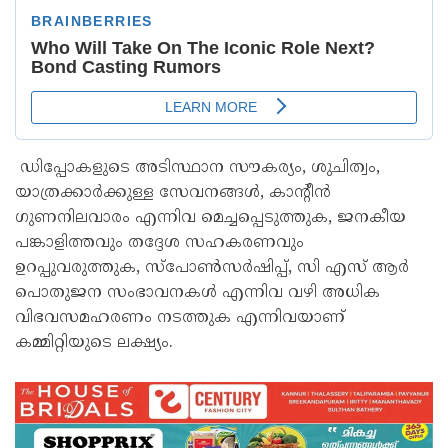
ഡിപ്പോകളുടെ അടിസ്ഥാന സൗകര്യം, ശുചിത്വം,
യാത്രക്കാർക്കുള്ള സേവനങ്ങൾ, കാന്റീൻ
ഗുണനിലവാരം എന്നിവ മെച്ചപ്പെടുത്തുക, ജനകീയ
പങ്കാളിത്തവും തദ്ദേശ സഹകരണവും
ഉറപ്പുവരുത്തുക, സ്പോൺസർഷിപ്പ്, സി എസ് ആർ
പൊതുജന സംഭാവനകൾ എന്നിവ വഴി അധിക
വിഭവസമഹരണം നടത്തുക എന്നിവയാണ്
കമ്മിറ്റിയുടെ ലക്ഷ്യം.