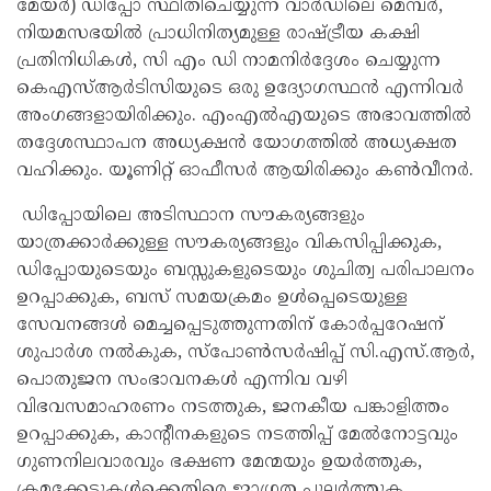
മേയർ) ഡിപ്പോ സ്ഥിതിചെയ്യുന്ന വാർഡിലെ മെമ്പർ,
നിയമസഭയിൽ പ്രാധിനിത്യമുള്ള രാഷ്ട്രീയ കക്ഷി
പ്രതിനിധികൾ, സി എം ഡി നാമനിർദ്ദേശം ചെയ്യുന്ന
കെഎസ്ആർടിസിയുടെ ഒരു ഉദ്യോഗസ്ഥൻ എന്നിവർ
അംഗങ്ങളായിരിക്കും. എംഎൽഎയുടെ അഭാവത്തിൽ
തദ്ദേശസ്ഥാപന അധ്യക്ഷൻ യോഗത്തിൽ അധ്യക്ഷത
വഹിക്കും. യൂണിറ്റ് ഓഫീസർ ആയിരിക്കും കൺവീനർ.
ഡിപ്പോയിലെ അടിസ്ഥാന സൗകര്യങ്ങളും
യാത്രക്കാർക്കുള്ള സൗകര്യങ്ങളും വികസിപ്പിക്കുക,
ഡിപ്പോയുടെയും ബസ്സുകളുടെയും ശുചിത്വ പരിപാലനം
ഉറപ്പാക്കുക, ബസ് സമയക്രമം ഉൾപ്പെടെയുള്ള
സേവനങ്ങൾ മെച്ചപ്പെടുത്തുന്നതിന് കോർപ്പറേഷന്
ശുപാർശ നൽകുക, സ്പോൺസർഷിപ്പ് സി.എസ്.ആർ,
പൊതുജന സംഭാവനകൾ എന്നിവ വഴി
വിഭവസമാഹരണം നടത്തുക, ജനകീയ പങ്കാളിത്തം
ഉറപ്പാക്കുക, കാന്റീനകളുടെ നടത്തിപ്പ് മേൽനോട്ടവും
ഗുണനിലവാരവും ഭക്ഷണ മേന്മയും ഉയർത്തുക,
ക്രമക്കേടുകൾക്കെതിരെ ജാഗ്രത പുലർത്തുക,