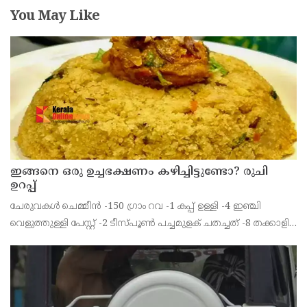
You May Like
ഇങ്ങനെ ഒരു ഉച്ചഭക്ഷണം കഴിച്ചിട്ടുണ്ടോ? രുചി
ഉറപ്പ്
ചേരുവകൾ ചെമ്മീൻ -150 ഗ്രാം റവ -1 കപ്പ് ഉള്ളി -4 ഇഞ്ചി
വെളുത്തുള്ളി പേസ്റ്റ് -2 ടീസ്പൂൺ പച്ചമുളക് ചതച്ചത് -8 തക്കാളി
-2 ചുവന്ന മുളക് പൗഡി -1 ടീസ്പൂൺ മഞ്ഞൾ പൊടി -1/2
ടീസ്പൂൺ ഗരം മസാല -1/2 ടീസ്പൂൺ മല്ലി