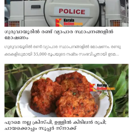
ഗുരുവായൂരിൽ രണ്ട് വ്യാപാര സ്ഥാപനങ്ങളിൽ
മോഷണം
ഗുരുവായൂരിൽ രണ്ട് വ്യാപാര സ്ഥാപനങ്ങളിൽ മോഷണം. രണ്ടു
കടകളിലുമായി 35,000 രൂപയുടെ നഷ്ടം സംഭവിച്ചതായി ഉടമ
പറഞ്ഞു.
പുറമെ നല്ല ക്രിസ്പി, ഉള്ളിൽ കിടിലൻ രുചി;
ചായക്കൊപ്പം സൂപ്പർ സ്നാക്ക്