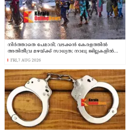
നിർത്താതെ പേമാരി; വടക്കന്‍ കേരളത്തില്‍
അതിതീവ്ര മഴയ്ക്ക് സാധ്യത; നാലു ജില്ലകളില്‍
റെഡ് അലര്‍ട്ട്
FRI,7 AUG 2026