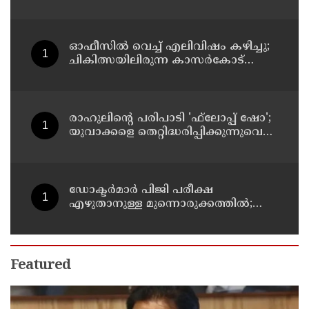
നീക്കങ്ങളില്‍ അനിശ്ചിതത്വം
ഓഫീസില്‍ വെച്ച് എലിവിഷം കഴിച്ചു;
ചികിത്സയിലിരുന്ന കാസര്‍കോട്
കളക്ടറേറ്റിലെ സീനിയര്‍ ക്ലര്‍ക്ക് മരിച്ചു
രാഹുലിന്റെ പരിപാടി 'ഫ്‌ലോപ്പ് ഷോ';
യുവാക്കളെ തെറ്റിദ്ധരിപ്പിക്കുന്നുവെന്ന്
യുപി മന്ത്രി ഡാനിഷ് അന്‍സാരി
ഡോക്ടര്‍മാര്‍ പിജി പരീക്ഷ
എഴുതാനുള്ള മുന്നൊരുക്കത്തില്‍;
കാസര്‍കോട് പാണത്തൂര്‍
കുടുംബാരോഗ്യ കേന്ദ്രം അടച്ചുപൂട്ടി
Featured