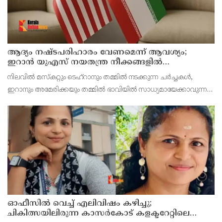
ആദ്യം നഷ്ടപരിഹാരം വേണമെന്ന് ആവശ്യം;
ഇറാന്‍ യുഎസ് നയതന്ത്ര നീക്കങ്ങളില്‍
അനിശ്ചിതത്വം
നിലവില്‍ മസ്‌കറ്റും ടെഹ്റാനും തമ്മില്‍ നടക്കുന്ന ചര്‍ച്ചകള്‍,
ഇറാനും അമേരിക്കയും തമ്മില്‍ ഭാവിയില്‍ സാധ്യമായേക്കാവുന്ന
നയതന്ത്ര സംഭാഷണങ്ങളുടെ പ്രാഥമിക ഘട്ടമായാണ് നിരീക്ഷകര്‍
കാണുന്നത്.
ഓഫീസില്‍ വെച്ച് എലിവിഷം കഴിച്ചു;
ചികിത്സയിലിരുന്ന കാസര്‍കോട് കളക്ടറേറ്റിലെ