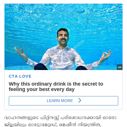
വാഹനങ്ങളുടെ ഫിറ്റ്‌നസ്സ് പരിശോധനക്കായി ഓരോ
ജില്ലയിലും ഓട്ടോമേറ്റഡ്, മെഷീൻ നിയന്ത്രിത,