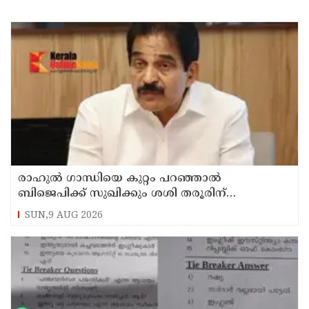
രാഹുല്‍ ഗാന്ധിയെ കുറ്റം പറഞ്ഞാല്‍
ബിജെപിക്ക് സുഖിക്കും ശശി തരൂരിന്
മറുപടിയുമായി കെ സി വേണുഗോപാല്‍
SUN,9 AUG 2026