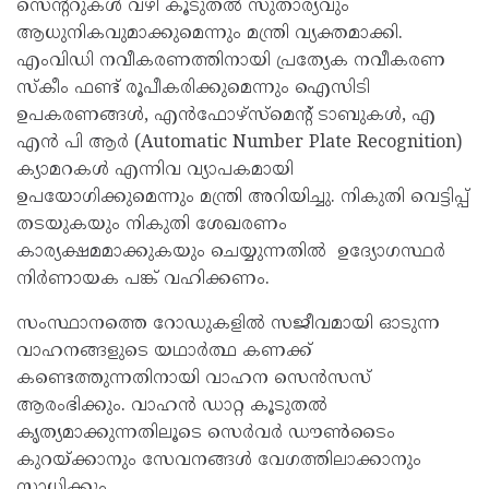
സെന്ററുകൾ വഴി കൂടുതൽ സുതാര്യവും
ആധുനികവുമാക്കുമെന്നും മന്ത്രി വ്യക്തമാക്കി.
എംവിഡി നവീകരണത്തിനായി പ്രത്യേക നവീകരണ
സ്‌കീം ഫണ്ട് രൂപീകരിക്കുമെന്നും ഐസിടി
ഉപകരണങ്ങൾ, എൻഫോഴ്‌സ്‌മെന്റ് ടാബുകൾ, എ
എൻ പി ആർ (Automatic Number Plate Recognition)
ക്യാമറകൾ എന്നിവ വ്യാപകമായി
ഉപയോഗിക്കുമെന്നും മന്ത്രി അറിയിച്ചു. നികുതി വെട്ടിപ്പ്
തടയുകയും നികുതി ശേഖരണം
കാര്യക്ഷമമാക്കുകയും ചെയ്യുന്നതിൽ ഉദ്യോഗസ്ഥർ
നിർണായക പങ്ക് വഹിക്കണം.
സംസ്ഥാനത്തെ റോഡുകളിൽ സജീവമായി ഓടുന്ന
വാഹനങ്ങളുടെ യഥാർത്ഥ കണക്ക്
കണ്ടെത്തുന്നതിനായി വാഹന സെൻസസ്
ആരംഭിക്കും. വാഹൻ ഡാറ്റ കൂടുതൽ
കൃത്യമാക്കുന്നതിലൂടെ സെർവർ ഡൗൺടൈം
കുറയ്ക്കാനും സേവനങ്ങൾ വേഗത്തിലാക്കാനും
സാധിക്കും.