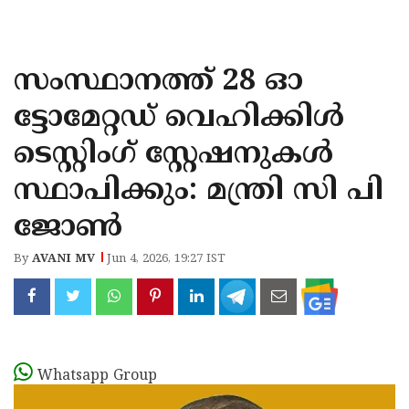
KOZHIKODE
WAYANAD
സംസ്ഥാനത്ത് 28 ഓ
KANNUR
ട്ടോമേറ്റഡ് വെഹിക്കിൾ
KASARAGOD
ടെസ്റ്റിംഗ് സ്റ്റേഷനുകൾ
സ്ഥാപിക്കും: മന്ത്രി സി പി
ജോൺ
By
AVANI MV
Jun 4, 2026, 19:27 IST
Whatsapp Group