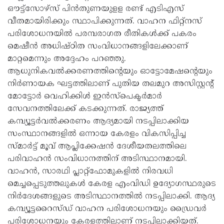
ഔട്ട്‌സോഴ്‌സ് പിൻതുണയുളള രണ്ട് എടിഎസ്
വീതമായിരിക്കും സ്ഥാപിക്കുന്നത്. വാഹന ഫിറ്റ്‌നസ്
പരിശോധനയിൽ പരമ്പരാഗത രീതികൾക്ക് പകരം
മെഷീൻ അധിഷ്ഠിത സംവിധാനങ്ങളിലേക്കാണ്
മാറ്റമെന്നും അദ്ദേഹം പറഞ്ഞു.
ആധുനികവൽക്കരണത്തിന്റെയും ഓട്ടോമേഷന്റെയും
നിർണായക ഘട്ടത്തിലാണ് പുതിയ തലമുറ അസിസ്റ്റന്റ്
മോട്ടോർ വെഹിക്കിൾ ഇൻസ്‌പെക്ടർമാർ
സേവനത്തിലേക്ക് കടക്കുന്നത്. രാജ്യത്ത്
കമ്പ്യൂട്ടർവൽക്കരണം ആദ്യമായി നടപ്പിലാക്കിയ
സംസ്ഥാനങ്ങളിൽ ഒന്നായ കേരളം വികസിപ്പിച്ച
സ്മാർട്ട് മൂവ് ആപ്ലിക്കേഷൻ ദേശീയതലത്തിലെ
പരിവാഹൻ സംവിധാനത്തിന് അടിസ്ഥാനമായി.
വാഹൻ, സാരഥി പ്ലാറ്റ്‌ഫോമുകളിൽ നിരവധി
മെച്ചപ്പെടുത്തലുകൾ കേരള എംവിഡി ഉദ്യോഗസ്ഥരുടെ
നിർദേശങ്ങളുടെ അടിസ്ഥാനത്തിൽ നടപ്പിലാക്കി. ആദ്യ
കമ്പ്യൂട്ടറൈസ്ഡ് വാഹന പരിശോധനയും ഡ്രൈവർ
പരിശോധനയും കേരളത്തിലാണ് നടപ്പിലാക്കിയത്.