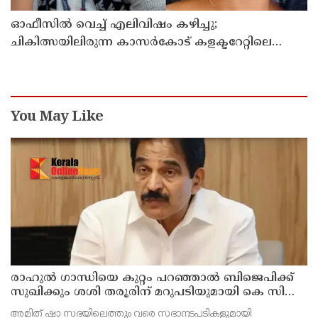
ഓഫീസില്‍ വെച്ച് എലിവിഷം കഴിച്ചു;
ചികിത്സയിലിരുന്ന കാസര്‍കോട് കളക്ടറേറ്റിലെ
സീനിയര്‍ ക്ലര്‍ക്ക് മരിച്ചു
You May Like
രാഹുല്‍ ഗാന്ധിയെ കുറ്റം പറഞ്ഞാല്‍ ബിജെപിക്ക്
സുഖിക്കും ശശി തരൂരിന് മറുപടിയുമായി കെ സി
വേണുഗോപാല്‍
അമിത് ഷാ സഭയിലെത്തും വരെ സഭാനടപടികളുമായി