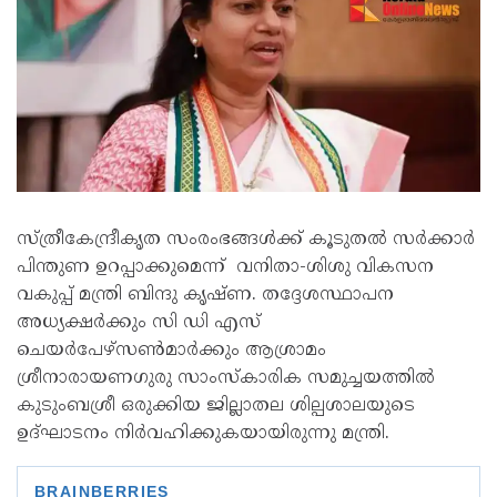
സ്ത്രീകേന്ദ്രീകൃത സംരംഭങ്ങൾക്ക് കൂടുതൽ സർക്കാർ
പിന്തുണ ഉറപ്പാക്കുമെന്ന് വനിതാ-ശിശു വികസന
വകുപ്പ് മന്ത്രി ബിന്ദു കൃഷ്ണ. തദ്ദേശസ്ഥാപന
അധ്യക്ഷർക്കും സി ഡി എസ്
ചെയർപേഴ്‌സൺമാർക്കും ആശ്രാമം
ശ്രീനാരായണഗുരു സാംസ്‌കാരിക സമുച്ചയത്തിൽ
കുടുംബശ്രീ ഒരുക്കിയ ജില്ലാതല ശില്പശാലയുടെ
ഉദ്ഘാടനം നിർവഹിക്കുകയായിരുന്നു മന്ത്രി.