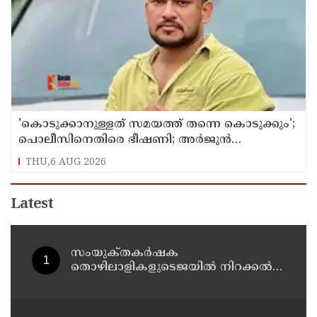
'കൊടുക്കാനുള്ളത് സമയത്ത് തന്നെ കൊടുക്കും';
പൊലീസിനെതിരെ ഭീഷണി; അർജുൻ
ആയങ്കിക്കെതിരെ കേസെടുത്തു
THU,6 AUG 2026
Latest
സംയുക്‌തകർഷക
തൊഴിലാളികളുടെജയിൽ നിറക്കൽ
സമരം ഓഗസ്ത് 10 ന്