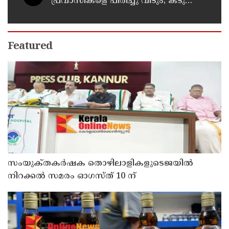
പ്രവാസികളെ പിരിച്ചു വിടും; കടുത്ത
നിലപാടുമായി കുവൈത്ത്
Featured
സംയുക്‌തകർഷക തൊഴിലാളികളുടെജയിൽ
നിറക്കൽ സമരം ഓഗസ്ത് 10 ന്