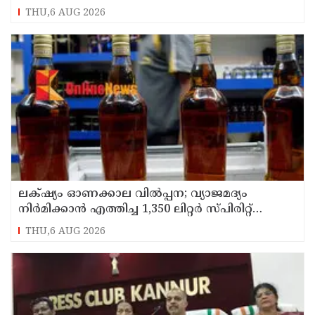
THU,6 AUG 2026
ലക്‌ഷ്യം ഓണക്കാല വിൽപ്പന; വ്യാജമദ്യം
നിർമിക്കാൻ എത്തിച്ച 1,350 ലിറ്റർ സ്പിരിറ്റ്
പിടികൂടി; രണ്ട് പേർ അറസ്റ്റിൽ
THU,6 AUG 2026