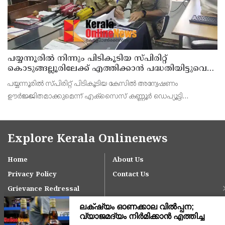
പയ്യന്നൂരിൽ നിന്നും പിടികൂടിയ സ്പിരിറ്റ്
കൊടുങ്ങല്ലൂരിലേക്ക് എത്തിക്കാൻ പദ്ധതിയിട്ടുവെന്ന്
എക്സൈസ് ഡെപ്യൂട്ടി കമ്മിഷണർ
പയ്യന്നൂരിൽ സ്പിരിറ്റ് പിടികൂടിയ കേസിൽ അന്വേഷണം
ഊർജ്ജിതമാക്കുമെന്ന് എക്സൈസ് കണ്ണൂർ ഡെപ്യൂട്ടി
കമ്മീഷണർ ടിഎം ശ്രീനിവാസൻ കണ്ണൂർ എക്സൈസ് അസി.
കമ്മീഷണർ പി. സജിത്ത് കുമാർ എന്നിവർ കണ്ണൂരിൽവാർത്താ
സമ്മേളനത്
Explore Kerala Onlinenews
Home
About Us
Privacy Policy
Contact Us
Grievance Redressal