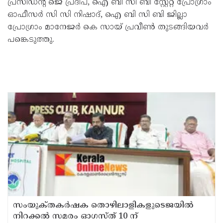
പ്രസിഡന്റ് ജെ പ്രദീപ്, ഐ ബി സി ബി സ്റ്റേറ്റ് പ്രോഗ്രാം
ഓഫീസർ സി സി നിഷാദ്, ഐ ബി സി ബി ജില്ലാ
പ്രോഗ്രാം മാനേജർ കെ സായ് പ്രവീൺ തുടങ്ങിയവർ
പങ്കെടുത്തു.
സംയുക്‌തകർഷക തൊഴിലാളികളുടെജയിൽ
നിറക്കൽ സമരം ഓഗസ്ത് 10 ന്