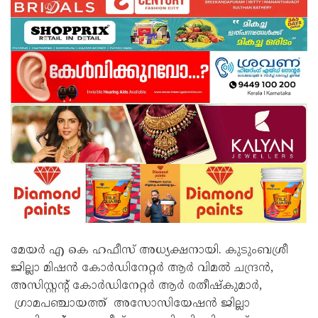
മേയർ എ കെ ഹഫീസ് അധ്യക്ഷനായി. കുടുംബശ്രീ
ജില്ലാ മിഷൻ കോർഡിനേറ്റർ ആർ വിമൽ ചന്ദ്രൻ,
അസിസ്റ്റന്റ് കോർഡിനേറ്റർ ആർ രതീഷ്‌കുമാർ,
ഗ്രാമപഞ്ചായത്ത് അസോസിയേഷൻ ജില്ലാ