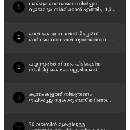
ലക്‌ഷ്യം ഓണക്കാല വിൽപ്പന;
വ്യാജമദ്യം നിർമിക്കാൻ എത്തിച്ച 1,350
ലിറ്റർ സ്പിരിറ്റ് പിടികൂടി; രണ്ട് പേർ
അറസ്റ്റിൽ
ഓൾ കേരള ഡാൻസ് ടീച്ചേഴ്സ്
ഓർഗനൈസേഷൻ നൃത്തോത്സവ് -
2026 എട്ടിന് കണ്ണൂരിൽ
പയ്യന്നൂരിൽ നിന്നും പിടികൂടിയ
സ്പിരിറ്റ് കൊടുങ്ങല്ലൂരിലേക്ക്
എത്തിക്കാൻ പദ്ധതിയിട്ടുവെന്ന്
എക്സൈസ് ഡെപ്യൂട്ടി കമ്മിഷണർ
കുന്നംകുളത്ത് നിയന്ത്രണം
നഷ്ടപ്പെട്ട സ്വകാര്യ ബസ് മറിഞ്ഞ
സംഭവം; മരണം രണ്ടായി,
എട്ടുപേർക്ക് പരിക്ക്
70 വയസിന് മുകളിലുള്ള