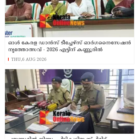
ഓൾ കേരള ഡാൻസ് ടീച്ചേഴ്സ് ഓർഗനൈസേഷൻ
നൃത്തോത്സവ് - 2026 എട്ടിന് കണ്ണൂരിൽ
THU,6 AUG 2026