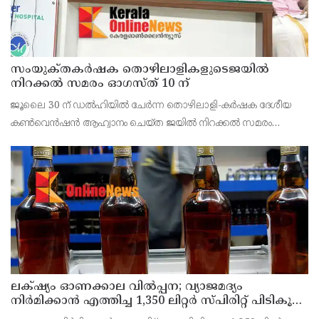
സംയുക്‌തകർഷക തൊഴിലാളികളുടെജയിൽ
നിറക്കൽ സമരം ഓഗസ്ത് 10 ന്
ജൂലൈ 30 ന് ഡൽഹിയിൽ ചേർന്ന തൊഴിലാളി-കർഷക ദേശീയ
കൺവെൻഷൻ ആഹ്വാനം ചെയ്ത ജയിൽ നിറക്കൽ സമരം
ജില്ലയിൽ വൻ വിജയമാക്കാൻ തൊഴിലാളി, കർഷക, കർഷക
തൊഴിലാളി സംഘടനകളുടെ സംയുക്ത ജില്ലാ സമിതി
തീരുമാനിച്ചു.ഇതിന്റെ ഭാഗമായ
ലക്‌ഷ്യം ഓണക്കാല വിൽപ്പന; വ്യാജമദ്യം
നിർമിക്കാൻ എത്തിച്ച 1,350 ലിറ്റർ സ്പിരിറ്റ് പിടികൂടി;
രണ്ട് പേർ അറസ്റ്റിൽ