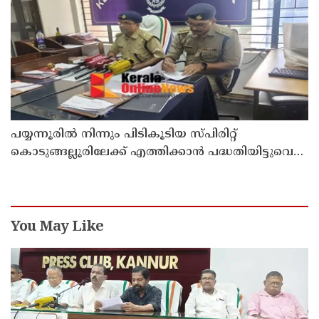
പയ്യന്നൂരിൽ നിന്നും പിടികൂടിയ സ്പിരിറ്റ്
കൊടുങ്ങല്ലൂരിലേക്ക് എത്തിക്കാൻ പദ്ധതിയിട്ടുവെന്ന്
എക്സൈസ് ഡെപ്യൂട്ടി കമ്മിഷണർ
You May Like