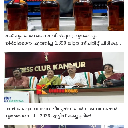
ലക്‌ഷ്യം ഓണക്കാല വിൽപ്പന; വ്യാജമദ്യം
നിർമിക്കാൻ എത്തിച്ച 1,350 ലിറ്റർ സ്പിരിറ്റ് പിടികൂടി;
രണ്ട് പേർ അറസ്റ്റിൽ
ഓൾ കേരള ഡാൻസ് ടീച്ചേഴ്സ് ഓർഗനൈസേഷൻ
നൃത്തോത്സവ് - 2026 എട്ടിന് കണ്ണൂരിൽ