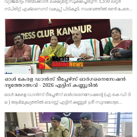
വ്യാജമദ്യം നിർമിക്കാൻ ലക്ഷ്യമിട്ട് സൂക്ഷിച്ചിരുന്ന 1,350 ലിറ്റർ
സ്പിരിറ്റ് എക്സൈസ് വകുപ്പ് പിടികൂടി. സംഭവത്തിൽ രണ്ട് പേരെ
അറസ്റ്റ് ചെയ്തു. എറണാകുളം ജില്ലയിലെ അങ്കമാലിയിലെ
കോട്ടക്കുളങ്ങരയിലെ ഹോളോബ്രിക
ഓൾ കേരള ഡാൻസ് ടീച്ചേഴ്സ് ഓർഗനൈസേഷൻ
നൃത്തോത്സവ് - 2026 എട്ടിന് കണ്ണൂരിൽ
ഓൾ കേരള ഡാൻസ് ടീച്ചേഴ്സ് ഓർഗനൈസേഷൻ്റെ (എ കെ ഡി ടി
ഒ ) ആഭിമുഖ്യത്തിൽ ഓഗസ്റ്റ് എട്ടിന് കണ്ണുർ ശ്രീ സുന്ദരേശ്വര
ക്ഷേത്രത്തിൽ നൃത്തോത്സവ്_2026 സീസൺ 2 നടത്തുമെന്ന്
സംഘാടകർ കണ്ണൂർ പ്രസ് ക്ളബ്ബിൽ വാർത്താ സമ