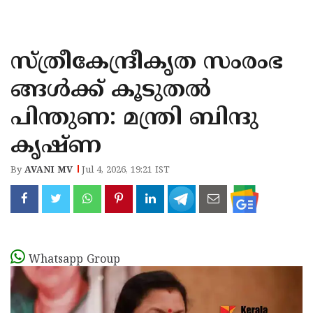
KOZHIKODE
WAYANAD
സ്ത്രീകേന്ദ്രീകൃത സംരംഭ
KANNUR
ങ്ങൾക്ക് കൂടുതൽ
KASARAGOD
പിന്തുണ: മന്ത്രി ബിന്ദു
കൃഷ്ണ
By
AVANI MV
Jul 4, 2026, 19:21 IST
Whatsapp Group