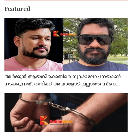
Featured
അർജുൻ ആയങ്കിക്കെതിരെ ഗൂഢാലോചനയാണ്
നടക്കുന്നത്, തനിക്ക് അയാളോട് വല്ലാത്ത സ്നേഹം
തോന്നുന്നു ; സംവിധായകൻ സനൽകുമാർ
ശശിധരൻ