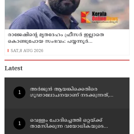
രാജേഷിന്റെ മൃതദേഹം ഫ്രീസർ ഇല്ലാതെ
കൊണ്ടുപോയ സംഭവം: പയ്യന്നൂർ
തഹസിൽദാറിനെ സസ്പെൻഡ് ചെയ്യാൻ
SAT,8 AUG 2026
നിർദ്ദേശം
Latest
അർജുൻ ആയങ്കിക്കെതിരെ
ഗൂഢാലോചനയാണ് നടക്കുന്നത്,
തനിക്ക് അയാളോട് വല്ലാത്ത
സ്നേഹം തോന്നുന്നു ;
സംവിധായകൻ സനൽകുമാർ
ശശിധരൻ
വെള്ളം ചോദിച്ചെത്തി ഒറ്റയ്ക്ക്
താമസിക്കുന്ന വയോധികയുടെ
സ്വർണ്ണമാല പൊട്ടിച്ചു ; പ്രതി പിടിയിൽ