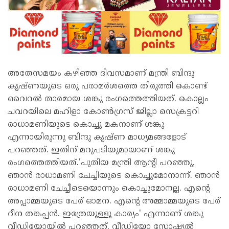
അതേസമയം കഴിഞ്ഞ ദിവസമാണ് മന്ത്രി ബിന്ദു
കൃഷ്ണയുടെ ഒരു പരാമര്‍ശത്തെ തിരുത്തി കൊണ്ട്
വൈറൽ താരമായ ശങ്കു രംഗത്തെത്തിയത്. കൊല്ലം
ചവറയിലെ മഹിളാ കോണ്‍ഗ്രസ് ജില്ലാ സെക്രട്ടറി
രാധാമണിയുടെ കൊച്ചു മകനാണ് ശങ്കു
എന്നായിരുന്നു ബിന്ദു കൃഷ്ണ മാധ്യമങ്ങളോട്
പറഞ്ഞത്. ഇതിന് മറുപടിയുമായാണ് ശങ്കു
രംഗത്തെത്തിയത്.'പുതിയ മന്ത്രി ആന്റി പറഞ്ഞു,
ഞാന്‍ രാധാമണി ചേച്ചിയുടെ കൊച്ചുമോനാന്ന്. ഞാന്‍
രാധാമണി ചേച്ചീടെയൊന്നും കൊച്ചുമോനല്ല. എന്റെ
അപ്പാമ്മയുടെ പേര് ഓമന. എന്റെ അമ്മാമ്മയുടെ പേര്
റീന തങ്കപ്പൻ. ഇത്രേയൂള്ളൂ കാര്യം' എന്നാണ് ശങ്കു
വീഡിയോയില്‍ പറഞ്ഞത്. വീഡിയോ സോഷ്യല്‍