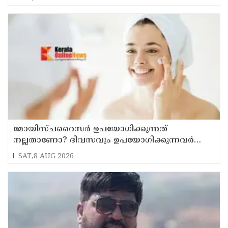
മോയിസ്ചറൈസർ ഉപയോഗിക്കുന്നത്
നല്ലതാണോ? ദിവസവും ഉപയോഗിക്കുന്നവർ
ഇക്കാര്യങ്ങൾ അറിയണം
SAT,8 AUG 2026