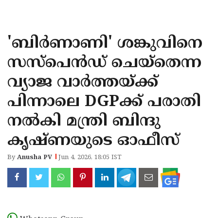
KOZHIKODE
WAYANAD
'ബിര്‍ണാണി' ശങ്കുവിനെ
KANNUR
സസ്പെൻഡ് ചെയ്തെന്ന
KASARAGOD
വ്യാജ വാർത്തയ്ക്ക്
പിന്നാലെ DGPക്ക് പരാതി
നൽകി മന്ത്രി ബിന്ദു
കൃഷ്ണയുടെ ഓഫീസ്
By
Anusha PV
Jun 4, 2026, 18:05 IST