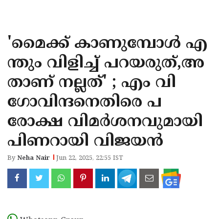
KOZHIKODE
WAYANAD
'മൈക്ക് കാണുമ്പോൾ എ
KANNUR
ന്തും വിളിച്ച് പറയരുത്,അ
KASARAGOD
താണ് നല്ലത്' ; എം വി
ഗോവിന്ദനെതിരെ പ
രോക്ഷ വിമർശനവുമായി
പിണറായി വിജയൻ
By
Neha Nair
Jun 22, 2025, 22:55 IST