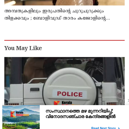
അമ്പതുകളിലും ഇരുപതിന്റെ ചുറുചുറുക്കും
തിളക്കവും ; ബോളിവുഡ് താരം കജോളിന്റെ
ഫിറ്റ്‌നസ് രഹസ്യങ്ങൾ പുറത്ത്
You May Like
ക്ലാസിൽ സംസാരിച്ചതിന് ഒൻപതാം ക്ലാസുകാരന്റെ
മുഖത്തടിച്ച് അധ്യാപകൻ; സ്കൂളിലെത്തിയ
പിതാവിനു നേരെയും കയ്യേറ്റശ്രമം
പാലക്കാട് :ചെർപ്പുളശ്ശേരിയിൽ വിദ്യാർത്ഥിക്ക് നേരെ ക്രൂരമായ