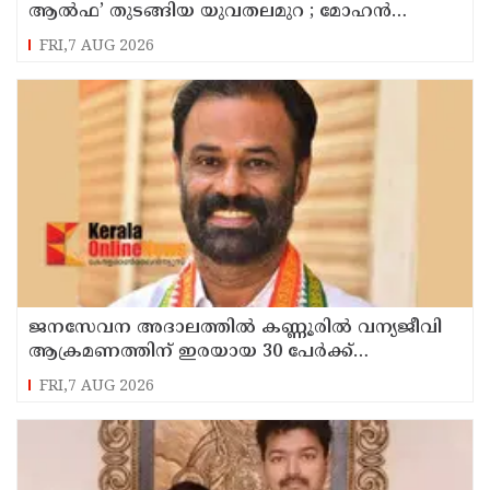
ആൽഫ’ തുടങ്ങിയ യുവതലമുറ ; മോഹൻ
ഭാഗവത്
FRI,7 AUG 2026
ജനസേവന അദാലത്തിൽ കണ്ണൂരിൽ വന്യജീവി
ആക്രമണത്തിന് ഇരയായ 30 പേർക്ക്
സഹായധനം അനുവദിച്ചു
FRI,7 AUG 2026