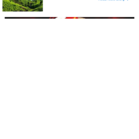
അധ്യാപകന്റെ മർദ്ദനം. ക്ലാസ് മുറിയിൽ സംസാരിച്ചുവെന്നാരോപിച്ച്
ഒൻപതാം ക്ലാസ് വിദ്യാർത്ഥിയായ ആദിഷ് കൃഷ്ണയുടെ (14)
മുഖത്തടിച്ച അധ്യാപകന്റെ നടപടി
ചെന്നിത്തല പറഞ്ഞത് പച്ചക്കള്ളം, സ്‌ക്രീനിങ്
കമ്മറ്റി കാലാവധി കഴിഞ്ഞത്, തെറിക്കുമോ
മന്ത്രിയുടെയും കസേര ?
എഡിജിപി ശ്രീജിത്തിന് നിയമ വിരുദ്ധമായി സംരക്ഷിക്കുന്ന
കാര്യത്തിൽ മുഖ്യമന്ത്രിയും ആഭ്യന്തര മന്ത്രിയും ഇപ്പോൾ
എടുത്തിരിക്കുന്നത് വലിയ റിസ്‌ക്കാണ്. ഇരുവർക്കും എതിരെ
ഹൈക്കോടതിയുടെ പരാമർശം ഉണ്ടാകാനുള്ള സാധ