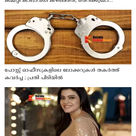
കമ്മറ്റി കാലാവധി കഴിഞ്ഞത്, തെറിക്കുമോ
മന്ത്രിയുടെയും കസേര ?
പോസ്റ്റ് ഓഫീസുകളിലെ ലോക്കറുകൾ തകർത്ത്
കവർച്ച ; പ്രതി പിടിയിൽ