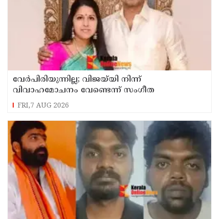
വേർപിരിയുന്നില്ല; വിജയ്‍യി നിന്ന്
വിവാഹമോചനം വേണ്ടെന്ന് സംഗീത
FRI,7 AUG 2026