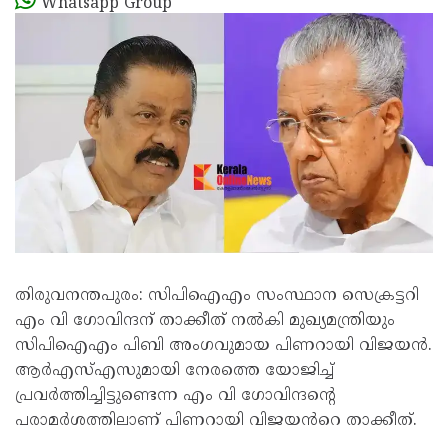
Whatsapp Group
തിരുവനന്തപുരം: സിപിഐഎം സംസ്ഥാന സെക്രട്ടറി
എം വി ഗോവിന്ദന് താക്കീത് നൽകി മുഖ്യമന്ത്രിയും
സിപിഐഎം പിബി അംഗവുമായ പിണറായി വിജയൻ.
ആർഎസ്എസുമായി നേരത്തെ യോജിച്ച്
പ്രവർത്തിച്ചിട്ടുണ്ടെന്ന എം വി ഗോവിന്ദന്റെ
പരാമർശത്തിലാണ് പിണറായി വിജയൻറെ താക്കീത്.