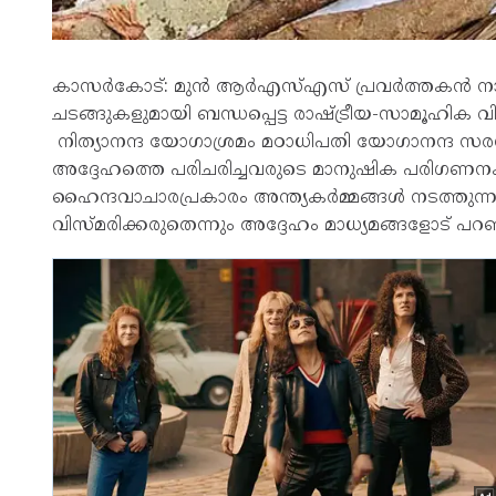
കാസർകോട്: മുൻ ആർഎസ്എസ് പ്രവർത്തകൻ നാ
ചടങ്ങുകളുമായി ബന്ധപ്പെട്ട രാഷ്ട്രീയ-സാമൂഹിക വ
നിത്യാനന്ദ യോഗാശ്രമം മഠാധിപതി യോഗാനന്ദ 
അദ്ദേഹത്തെ പരിചരിച്ചവരുടെ മാനുഷിക പരിഗണനക
ഹൈന്ദവാചാരപ്രകാരം അന്ത്യകർമ്മങ്ങൾ നടത്തുന്
വിസ്മരിക്കരുതെന്നും അദ്ദേഹം മാധ്യമങ്ങളോട് പറഞ