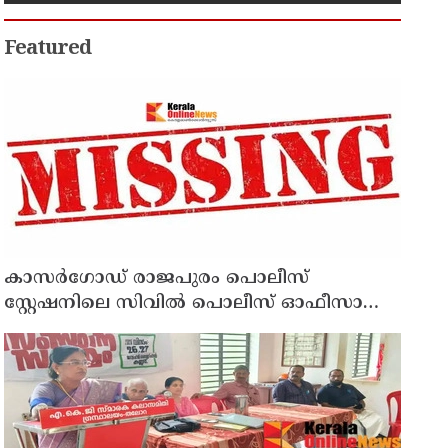
അച്ഛനടക്കം ഏഴ് പേർ
പീഡിപ്പിച്ചെന്ന് പരാതി
Featured
കാസർഗോഡ് രാജപുരം പൊലീസ്
സ്റ്റേഷനിലെ സിവില്‍ പൊലീസ് ഓഫീസാറെ
കാണാനില്ലെന്ന് പരാതി