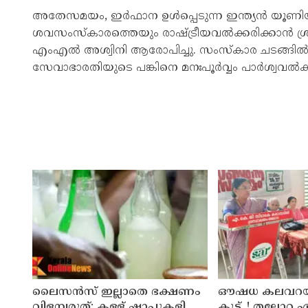
അതേസമയം, ഇർഫാന ഉൾപ്പെടുന്ന ഇന്ത്യൻ യൂണിയ
ശവസംസ്‌കാരത്തെയും രാഷ്ട്രീയവൽക്കരിക്കാൻ ശ്രമ
എംഎൽ അശ്വിനി ആരോപിച്ചു. സംസ്കാര ചടങ്ങിൽ നിന്
സേവാഭാരതിയുടെ പങ്കിനെ മനഃപൂർവ്വം പാർശ്വവൽക്കര
ലൈസന്‍സ് ഇല്ലാതെ ഭക്ഷണം
ഔഷധ കലവറയു
വിളമ്പരുത്; കള്ള് ഷാപ്പുകളിലെ
കൂട്ട്..! തലോ