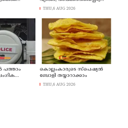
ിൽ നാടൻ
വി കുഞ്ഞികൃഷ്ണനെതിരെ
THU,6 AUG 2026
ുടെ
നിയമനടപടിയുമായി ടി ഐ
ലാസും
മധുസൂദനൻ
ൽ പത്താം
കൊല്ലംകാരുടെ സ്പെഷ്യൽ
ൈംഗിക
ബോളി തയ്യാറാക്കാം
യായി;
THU,6 AUG 2026
് പേർ
 പരാതി