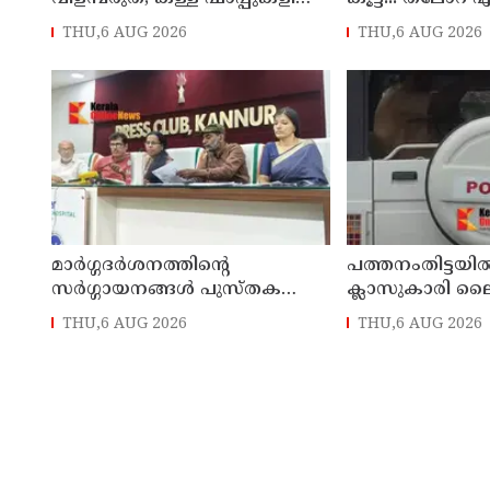
ഭക്ഷണ വിതരണത്തിന്
ഗ്രന്ഥാലയത്ത
THU,6 AUG 2026
THU,6 AUG 2026
ഭക്ഷ്യസുരക്ഷാ ലൈസന്‍സ്
പത്തില കറികള
കര്‍ശനമാക്കി എക്‌സൈസ്
പ്രദർശനവും ക്
സംഘടിപ്പിച്ചു
മാർഗ്ഗദർശനത്തിന്റെ
പത്തനംതിട്ടയി
സർഗ്ഗായനങ്ങൾ പുസ്തക
ക്ലാസുകാരി ല
പ്രകാശനം ഓഗസ്റ്റ് എട്ടിന്
ചൂഷണത്തിനിര
THU,6 AUG 2026
THU,6 AUG 2026
കണ്ണൂരിൽ
അച്ഛനടക്കം ഏഴ
പീഡിപ്പിച്ചെന്ന്