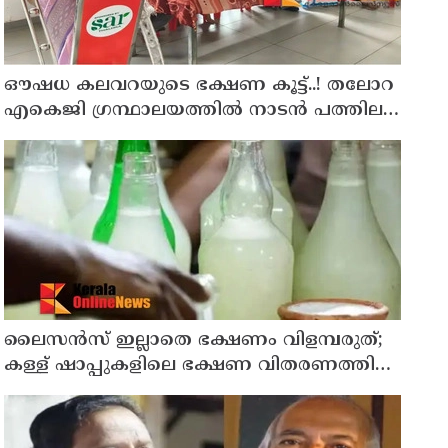
ഔഷധ കലവറയുടെ ഭക്ഷണ കൂട്ട്..! തലോറ
എകെജി ഗ്രന്ഥാലയത്തിൽ നാടൻ പത്തില
കറികളുടെ പ്രദർശനവും ക്ലാസും
സംഘടിപ്പിച്ചു
ലൈസന്‍സ് ഇല്ലാതെ ഭക്ഷണം വിളമ്പരുത്;
കള്ള് ഷാപ്പുകളിലെ ഭക്ഷണ വിതരണത്തിന്
ഭക്ഷ്യസുരക്ഷാ ലൈസന്‍സ് കര്‍ശനമാക്കി
എക്‌സൈസ്