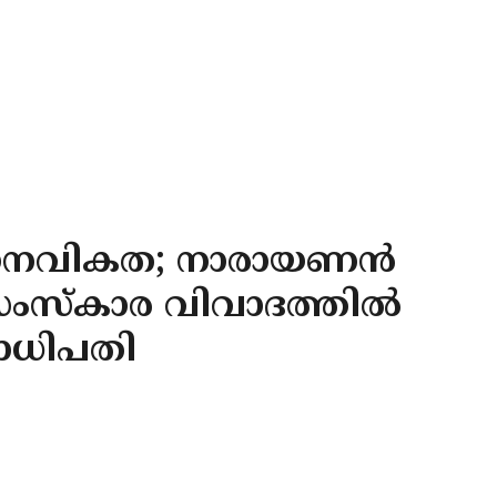
 മാനവികത; നാരായണൻ
ംസ്‌കാര വിവാദത്തിൽ
ഠാധിപതി