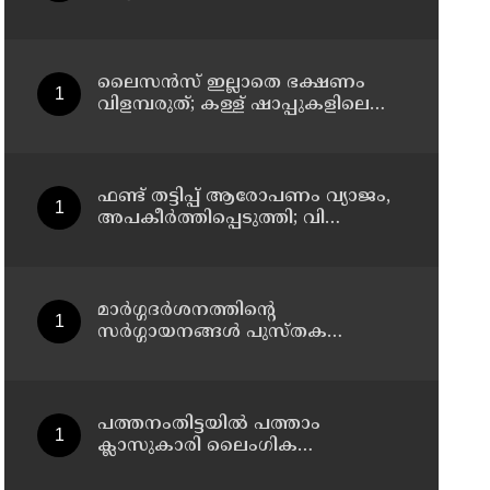
ഗ്രന്ഥാലയത്തിൽ നാടൻ പത്തില
കറികളുടെ പ്രദർശനവും ക്ലാസും
സംഘടിപ്പിച്ചു
ലൈസന്‍സ് ഇല്ലാതെ ഭക്ഷണം
വിളമ്പരുത്; കള്ള് ഷാപ്പുകളിലെ
ഭക്ഷണ വിതരണത്തിന്
ഭക്ഷ്യസുരക്ഷാ ലൈസന്‍സ്
കര്‍ശനമാക്കി എക്‌സൈസ്
ഫണ്ട് തട്ടിപ്പ് ആരോപണം വ്യാജം,
അപകീർത്തിപ്പെടുത്തി; വി
കുഞ്ഞികൃഷ്ണനെതിരെ
നിയമനടപടിയുമായി ടി ഐ
മധുസൂദനൻ
മാർഗ്ഗദർശനത്തിന്റെ
സർഗ്ഗായനങ്ങൾ പുസ്തക
പ്രകാശനം ഓഗസ്റ്റ് എട്ടിന്
കണ്ണൂരിൽ
പത്തനംതിട്ടയിൽ പത്താം
ക്ലാസുകാരി ലൈംഗിക
ചൂഷണത്തിനിരയായി;