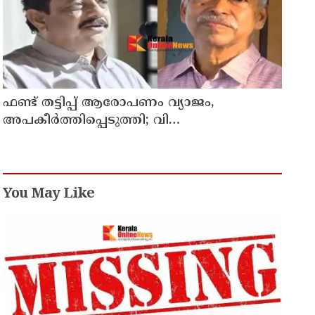
ഫണ്ട് തട്ടിപ്പ് ആരോപണം വ്യാജം,
അപകീർത്തിപ്പെടുത്തി; വി
കുഞ്ഞികൃഷ്ണനെതിരെ
നിയമനടപടിയുമായി ടി ഐ മധുസൂദനൻ
You May Like