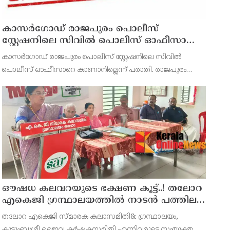
കാസർഗോഡ് രാജപുരം പൊലീസ്
സ്റ്റേഷനിലെ സിവില്‍ പൊലീസ് ഓഫീസാറെ
കാണാനില്ലെന്ന് പരാതി
കാസർഗോഡ് രാജപുരം പൊലീസ് സ്റ്റേഷനിലെ സിവില്‍
പൊലീസ് ഓഫീസാറെ കാണാനില്ലെന്ന് പരാതി. രാജപുരം
പൊലീസ് സ്റ്റേഷനിലെ സിവില്‍ പൊലീസ് ഓഫീസറായ സാം
സനലിനെയാണ് (27) കഴിഞ്ഞ തിങ്കളാഴ്ച മുതല്‍
കാണാതായത്.ബേളൂർ അട്ടേങ്
ഔഷധ കലവറയുടെ ഭക്ഷണ കൂട്ട്..! തലോറ
എകെജി ഗ്രന്ഥാലയത്തിൽ നാടൻ പത്തില
കറികളുടെ പ്രദർശനവും ക്ലാസും
തലോറ എകെജി സ്മാരക കലാസമിതി& ഗ്രന്ഥാലയം,
സംഘടിപ്പിച്ചു
കുടുംബശ്രീ,ജൈവ കർഷകസമിതി എന്നിവരുടെ സംയുക്ത