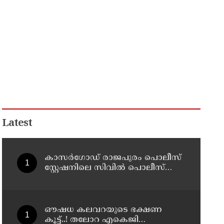
Latest
കാസർഗോഡ് രാജപുരം പൊലീസ്
സ്റ്റേഷനിലെ സിവില്‍ പൊലീസ്
ഓഫീസാറെ കാണാനില്ലെന്ന്
പരാതി
ഔഷധ കലവറയുടെ ഭക്ഷണ
കൂട്ട്..! തലോറ എകെജി