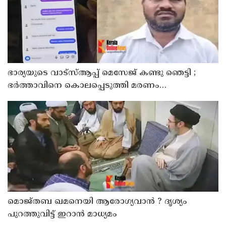
ഭാര്യയുടെ വാട്സ്ആപ്പ് മെസേജ് കണ്ടു ഞെട്ടി ;
ഭര്‍ത്താവിനെ കൊലപ്പെടുത്തി മരണം
റോഡപകടമാക്കി മാറ്റാന്‍ കാമുകനുമായി
പദ്ധതിയിട്ട യുവതിയും സുഹൃത്തും ഒളിവില്‍
മൊജ്തബ ഖമനെയി ആരോഗ്യവാന്‍ ? ദൃശ്യം
പുറത്തുവിട്ട് ഇറാന്‍ മാധ്യമം