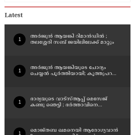
Latest
അര്‍ജുന്‍ ആയങ്കി റിമാന്‍ഡില്‍ ;
തലശ്ശേരി സബ് ജയിലിലേക്ക് മാറ്റും
അര്‍ജുന്‍ ആയങ്കിയുടെ ചോദ്യം
ചെയ്യല്‍ പൂര്‍ത്തിയായി; കൂത്തുപറമ്പ്
മജിസ്ട്രേറ്റിന് മുൻപില്‍ ഹാജരാക്കും
ഭാര്യയുടെ വാട്സ്ആപ്പ് മെസേജ്
കണ്ടു ഞെട്ടി ; ഭര്‍ത്താവിനെ
കൊലപ്പെടുത്തി മരണം
റോഡപകടമാക്കി മാറ്റാന്‍
കാമുകനുമായി പദ്ധതിയിട്ട
യുവതിയും സുഹൃത്തും ഒളിവില്‍
മൊജ്തബ ഖമനെയി ആരോഗ്യവാന്‍