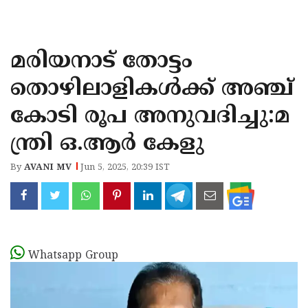
KOZHIKODE
WAYANAD
മരിയനാട് തോട്ടം
KANNUR
തൊഴിലാളികള്‍ക്ക് അഞ്ച്
KASARAGOD
കോടി രൂപ അനുവദിച്ചു:മ
ന്ത്രി ഒ.ആര്‍ കേളു
By
AVANI MV
Jun 5, 2025, 20:39 IST
Whatsapp Group