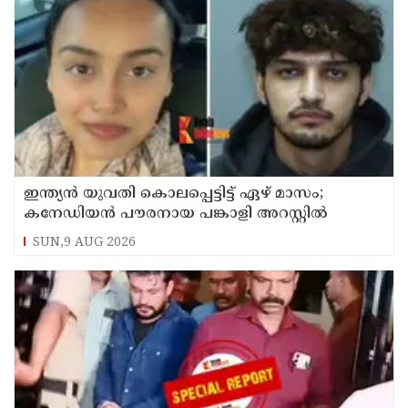
ഇന്ത്യന്‍ യുവതി കൊലപ്പെട്ടിട്ട് ഏഴ് മാസം;
കനേഡിയന്‍ പൗരനായ പങ്കാളി അറസ്റ്റില്‍
SUN,9 AUG 2026