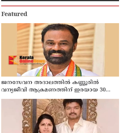
Featured
ജനസേവന അദാലത്തിൽ കണ്ണൂരിൽ
വന്യജീവി ആക്രമണത്തിന് ഇരയായ 30
പേർക്ക് സഹായധനം അനുവദിച്ചു