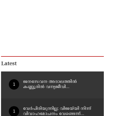
Latest
ജനസേവന അദാലത്തിൽ
കണ്ണൂരിൽ വന്യജീവി
ആക്രമണത്തിന് ഇരയായ 30
പേർക്ക് സഹായധനം അനുവദിച്ചു
വേർപിരിയുന്നില്ല; വിജയ്‍യി നിന്ന്
വിവാഹമോചനം വേണ്ടെന്ന്