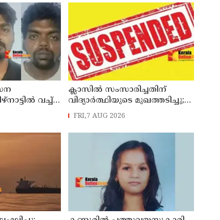
േന
ക്ലാസിൽ സംസാരിച്ചതിന്
നാട്ടിൽ വച്ച്
വിദ്യാര്‍ത്ഥിയുടെ മുഖത്തടിച്ചു;
ിയ സംഭവം ;
അധ്യാപകന് സസ്പെൻഷൻ
FRI,7 AUG 2026
യിൽ