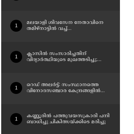
സംഗീത
മലയാളി ശിവസേന നേതാവിനെ
തമിഴ്നാട്ടിൽ വച്ച്
കൊലപ്പെടുത്തിയ സംഭവം ; രണ്ട്
പേർ പിടിയിൽ
ക്ലാസിൽ സംസാരിച്ചതിന്
വിദ്യാര്‍ത്ഥിയുടെ മുഖത്തടിച്ചു;
അധ്യാപകന് സസ്പെൻഷൻ
റെഡ് അലർട്ട്: സംസ്ഥാനത്തെ
വിനോദസഞ്ചാര കേന്ദ്രങ്ങളിൽ
നിയന്ത്രണം
കണ്ണൂരിൽ പത്തുവയസുകാരി പനി
ബാധിച്ചു ചികിത്സയ്ക്കിടെ മരിച്ചു