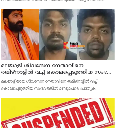
വിജയ്‍യിൽ നിന്ന് വിവാഹമോചനം ആവശ്യപ്പെട്ടുള്ള ഹർജി
പിൻവലിക്കാനുള്ള തീരുമാനം സംഗീത ചെങ്കൽപ്പെട്ട് കുടുംബ
മലയാളി ശിവസേന നേതാവിനെ
തമിഴ്നാട്ടിൽ വച്ച് കൊലപ്പെടുത്തിയ സംഭവം
; രണ്ട് പേർ പിടിയിൽ
മലയാളിയായ ശിവസേന നേതാവിനെ തമിഴ്നാട്ടിൽ വച്ച്
കൊലപ്പെടുത്തിയ സംഭവത്തിൽ രണ്ടുപേരെ പ്രത്യേക
അന്വേഷണ സംഘം അറസ്റ്റുചെയ്തു. ചെങ്കവിള സ്വദേശിയും
തമിഴ്‌നാട് ശിവസേന പാർട്ടിയുടെ കേരള അധ്യക്ഷനുമായ
അതുൽ (32) കൊല