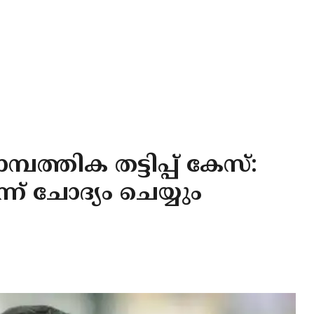
പത്തിക തട്ടിപ്പ് കേസ്:
് ചോദ്യം ചെയ്യും