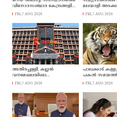
റെഡ് അലർട്ട്: സംസ്ഥാനത്തെ
സമുദ്രാതിർത്തി 
വിനോദസഞ്ചാര കേന്ദ്രങ്ങളിൽ
മലയാളി അടക്ക
നിയന്ത്രണം
മത്സ്യതൊഴിലാ
FRI,7 AUG 2026
FRI,7 AUG 2026
കസ്റ്റഡിയിലെടുത
നാവികസേന
അതിരപ്പള്ളി, കല്ലൽ
പാലക്കാട് കള്ള
വനമേഖലയിലെ
പകല്‍ സമയത്ത
കൃഷിഭൂമിയുടെ പാട്ടക്കാലാവധി
സാന്നിധ്യം
FRI,7 AUG 2026
FRI,7 AUG 2026
അവസാനിച്ചു ; ഇനി കൃഷി
നടത്താനാകില്ലെന്ന്
ഹൈക്കോടതി