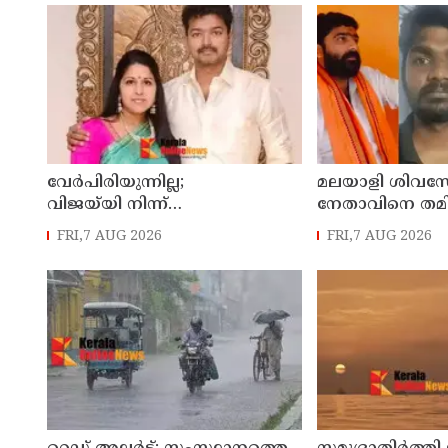
വേർപിരിയുന്നില്ല;
മലയാളി ശിവസ
വിജയ്‍യി നിന്ന്
നേതാവിനെ തമിഴ്
വിവാഹമോചനം വേണ്ടെന്ന്
കൊലപ്പെടുത്ത
FRI,7 AUG 2026
FRI,7 AUG 2026
സംഗീത
രണ്ട് പേർ പിടി