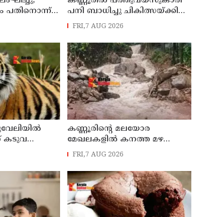
ലംഘിച്ചു;
കണ്ണൂരിൽ പത്തുവയസുകാരി
ം പതിനൊന്ന്
പനി ബാധിച്ചു ചികിത്സയ്ക്കിടെ
ളികളെ
മരിച്ചു
FRI,7 AUG 2026
്ത് ശ്രീലങ്കൻ
ുവേലിയില്‍
കണ്ണൂരിൻ്റെ മലയോര
് കടുവ
മേഖലകളിൽ കനത്ത മഴ
തുടരുന്നു : ഉദയഗിരിയിൽ ഉരുൾ
FRI,7 AUG 2026
പൊട്ടൽ