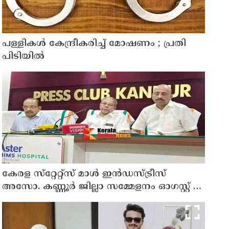
പള്ളികള്‍ കേന്ദ്രീകരിച്ച് മോഷണം ; പ്രതി
പിടിയില്‍
കേരള സ്‌റ്റേറ്റ്സ് മാൾ ഇൻഡസ്ട്രീസ്
അസോ. കണ്ണൂർ ജില്ലാ സമ്മേളനം ഓഗസ്റ്റ് 11
ന് കണ്ണൂരിൽ