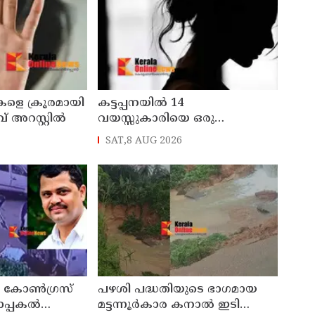
കളെ ക്രൂരമായി
കട്ടപ്പനയില്‍ 14
് അറസ്റ്റില്‍
വയസ്സുകാരിയെ ഒരു
വര്‍ഷത്തോളം ലൈംഗിക
SAT,8 AUG 2026
പീഡനത്തിന് ഇരയാക്കി;
രണ്ടാനച്ഛൻ പിടിയില്‍
കോൺഗ്രസ്
പഴശി പദ്ധതിയുടെ ഭാഗമായ
ാപ്പകൽ
മട്ടന്നൂർകാര കനാൽ ഇടിഞ്ഞു: