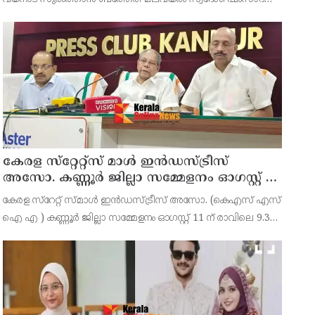
(39) ആണ് പിടിയിലായത്. ഇയാള്‍ നൂറിലധികം കേസുകളിലെ
പ്രതിയാണെന്നാണ് പൊലീസ് പറയുന്നത്. കോഴിക്
കേരള സ്‌റ്റേറ്റ്സ് മാൾ ഇൻഡസ്ട്രീസ്
അസോ. കണ്ണൂർ ജില്ലാ സമ്മേളനം ഓഗസ്റ്റ് 11
ന് കണ്ണൂരിൽ
കേരള സ്‌റേറ്റ് സ്മാൾ ഇൻഡസ്ട്രീസ് അസോ. (കെഎസ് എസ്
ഐ എ ) കണ്ണൂർ ജില്ലാ സമ്മേളനം ഓഗസ്റ്റ് 11 ന് രാവിലെ 9.30
മണിക്ക് കണ്ണൂർചേമ്പർ ഓഫ് കൊമേഴ്സ് ഹാളിൽ നടക്കുമെന്ന്
ഭാരവാഹികൾ