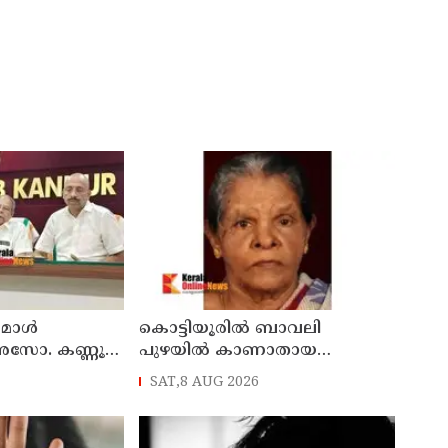
് മാൾ
കൊട്ടിയൂരിൽ ബാവലി
അസോ. കണ്ണൂർ
പുഴയിൽ കാണാതായ
ഓഗസ്റ്റ് 11 ന്
വയോധികയുടെ മൃതദേഹം
SAT,8 AUG 2026
കണ്ടെത്തി