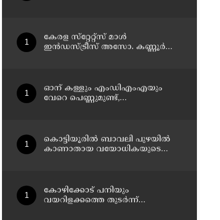
കേരള സ്‌റ്റേറ്റ്സ് മാൾ
ഇൻഡസ്ട്രീസ് അസോ. കണ്ണൂർ
ജില്ലാ സമ്മേളനം ഓഗസ്റ്റ് 11 ന്
കണ്ണൂരിൽ
ഓന് കള്ളും എംഡിഎംഎയും
വേറെ പെണ്ണുമുണ്ട്,
എനിക്കിങ്ങനെ ജീവിക്കാനാവില്ല';
പൊയ്ത്തുംകടവിൽജീവനൊടുക്കിയ
റിസയുടെ സുഹൃത്തിനയച്ച
വാട്സ്ആപ്പ്ചാറ്റ് പുറത്ത് വന്നു
കൊട്ടിയൂരിൽ ബാവലി പുഴയിൽ
കാണാതായ വയോധികയുടെ
മൃതദേഹം കണ്ടെത്തി
കോഴിക്കോട് പനിയും
വയറിളക്കത്തെ തുടര്‍ന്ന്
ചികിത്സയിലായിരുന്ന യുവതി