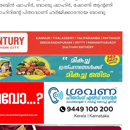
ളായ സൗബിൻ ഷാഹിർ, ബാബു ഷാഹിർ, ഷോണി ആന്റണി
ഹിറിന്റെ പിതാവാണ് ഹർജിക്കാരനായ ബാബു