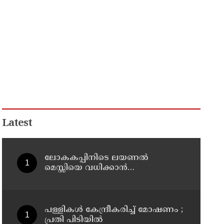
Latest
ലോകകപ്പിനിടെ ലയണല്‍
മെസ്സിയെ വധിക്കാൻ
ചാവേറാക്രമണത്തിന് പദ്ധതി; വൻ
സുരക്ഷാ ഭീഷണി പുറത്ത്
പള്ളികള്‍ കേന്ദ്രീകരിച്ച് മോഷണം ;
പ്രതി പിടിയില്‍