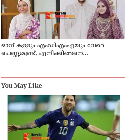
ഓന് കള്ളും എംഡിഎംഎയും വേറെ
പെണ്ണുമുണ്ട്, എനിക്കിങ്ങനെ
ജീവിക്കാനാവില്ല';
പൊയ്ത്തുംകടവിൽജീവനൊടുക്കിയ
റിസയുടെ സുഹൃത്തിനയച്ച വാട്സ്ആപ്പ്ചാറ്റ്
പുറത്ത് വന്നു
You May Like