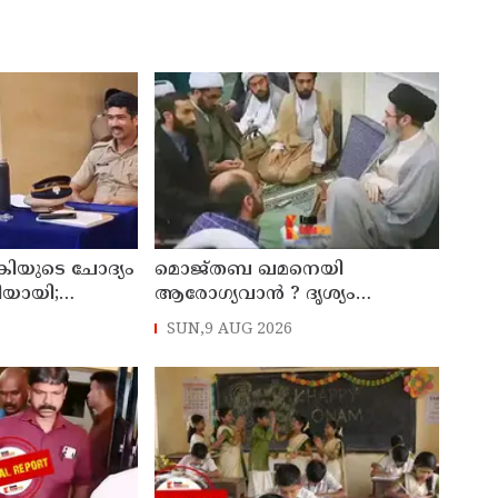
കിയുടെ ചോദ്യം
മൊജ്തബ ഖമനെയി
തിയായി;
ആരോഗ്യവാന്‍ ? ദൃശ്യം
്ട്രേറ്റിന്
പുറത്തുവിട്ട് ഇറാന്‍ മാധ്യമം
SUN,9 AUG 2026
ാക്കും