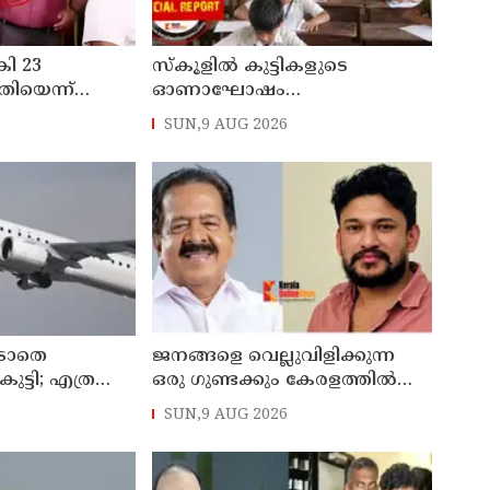
കി 23
സ്‌കൂളില്‍ കുട്ടികളുടെ
തിയെന്ന്
ഓണാഘോഷം
 ചുമത്തി
ഇല്ലാതാക്കുന്നത്
SUN,9 AUG 2026
ാന്‍ നീക്കം
എന്തിനുവേണ്ടി? പരീക്ഷ
ഷെഡ്യൂള്‍ മാറ്റിയത്
തിരുത്തുമോ?
 ഇടാതെ
ജനങ്ങളെ വെല്ലുവിളിക്കുന്ന
 കുട്ടി; എത്ര
ഒരു ഗുണ്ടക്കും കേരളത്തില്‍
ലെന്ന്
സ്ഥാനമുണ്ടാകില്ല: രമേശ്
SUN,9 AUG 2026
ടെ വിമാനം
ചെന്നിത്തല