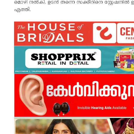
മൊഴി നല്‍കി. ഉടന്‍ തന്നെ സക്കീറിനെ സ്റ്റേഷനില്‍ 
എത്തി.