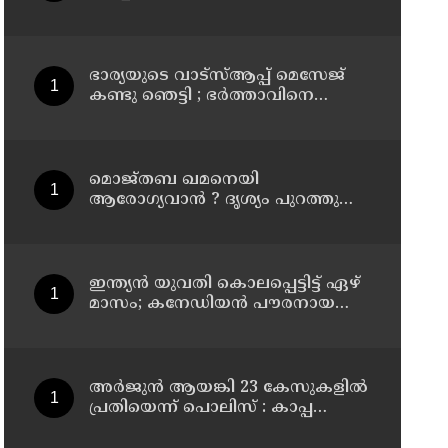
കൂത്തുപറമ്പ് മജിസ്ട്രേറ്റിന്
മുൻപില്‍ ഹാജരാക്കും
ഭാര്യയുടെ വാട്സ്ആപ്പ് മെസേജ്
കണ്ടു ഞെട്ടി ; ഭര്‍ത്താവിനെ
കൊലപ്പെടുത്തി മരണം
റോഡപകടമാക്കി മാറ്റാന്‍
കാമുകനുമായി പദ്ധതിയിട്ട
യുവതിയും സുഹൃത്തും ഒളിവില്‍
മൊജ്തബ ഖമനെയി
ആരോഗ്യവാന്‍ ? ദൃശ്യം പുറത്തുവിട്ട്
ഇറാന്‍ മാധ്യമം
ഇന്ത്യന്‍ യുവതി കൊലപ്പെട്ടിട്ട് ഏഴ്
മാസം; കനേഡിയന്‍ പൗരനായ
പങ്കാളി അറസ്റ്റില്‍
അര്‍ജുന്‍ ആയങ്കി 23 കേസുകളില്‍
പ്രതിയെന്ന് പൊലിസ് : കാപ്പ
ചുമത്തി ജയിലില്‍ അടക്കാന്‍