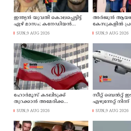
ഇന്ത്യന്‍ യുവതി കൊലപ്പെട്ടിട്ട്
അര്‍ജുന്‍ ആയങ്
ഏഴ് മാസം; കനേഡിയന്‍
കേസുകളില്‍ പ്ര
പൗരനായ പങ്കാളി അറസ്റ്റില്‍
പൊലിസ് : കാപ്പ
SUN,9 AUG 2026
SUN,9 AUG 2026
ജയിലില്‍ അടക്ക
ഹോര്‍മൂസ് കടലിടുക്ക്
സീറ്റ് ബെല്‍റ്റ്
തുറക്കാന്‍ അമേരിക്ക
എഴുന്നേറ്റ് നിന്ന്
പെരുമാറ്റം തിരുത്തണം: 6
ശ്രമിച്ചിട്ടും ഇടില്
SUN,9 AUG 2026
SUN,9 AUG 2026
ആവശ്യങ്ങളുമായി ഇറാന്‍
വാശിപിടിച്ചതോ
ദേശീയ സുരക്ഷാ കൗണ്‍സില്‍
റദ്ദാക്കി