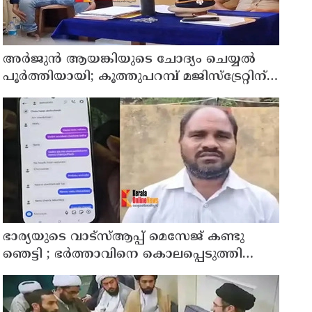
അര്‍ജുന്‍ ആയങ്കിയുടെ ചോദ്യം ചെയ്യല്‍
പൂര്‍ത്തിയായി; കൂത്തുപറമ്പ് മജിസ്ട്രേറ്റിന്
മുൻപില്‍ ഹാജരാക്കും
ഭാര്യയുടെ വാട്സ്ആപ്പ് മെസേജ് കണ്ടു
ഞെട്ടി ; ഭര്‍ത്താവിനെ കൊലപ്പെടുത്തി
മരണം റോഡപകടമാക്കി മാറ്റാന്‍
കാമുകനുമായി പദ്ധതിയിട്ട യുവതിയും
സുഹൃത്തും ഒളിവില്‍