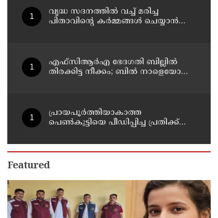
കൊലപ്പെടുത്തി സുഹൃത്ത്
വൃദ്ധ സദനത്തില്‍ വച്ച് മരിച്ച
പിതാവിന്റെ കര്‍മ്മങ്ങള്‍ ചെയ്യാന്‍
പോലും തയ്യാറാകാതെ മക്കള്‍ ;
ചടങ്ങുകള്‍ വീഡിയോ കോളിലൂടെ
ലൈവായി കണ്ടു !
എഫ്‌സിആര്‍എ ഭേദഗതി ബില്ലില്‍
തിരക്കിട്ട നീക്കം; ബില്‍ നാളെയോ
മറ്റന്നാളോ കൊണ്ടുവന്നേക്കും
പ്രായപൂര്‍ത്തിയാകാത്ത
പെണ്‍കുട്ടിയെ പീഡിപ്പിച്ച പ്രതിക്ക്
ആറ് വര്‍ഷം കഠിനതടവും 60,000 രൂപ
പിഴയും
Featured