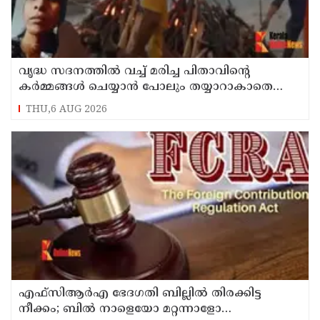
വൃദ്ധ സദനത്തില്‍ വച്ച് മരിച്ച പിതാവിന്റെ
കര്‍മ്മങ്ങള്‍ ചെയ്യാന്‍ പോലും തയ്യാറാകാതെ
മക്കള്‍ ; ചടങ്ങുകള്‍ വീഡിയോ കോളിലൂടെ
THU,6 AUG 2026
ലൈവായി കണ്ടു !
എഫ്‌സിആര്‍എ ഭേദഗതി ബില്ലില്‍ തിരക്കിട്ട
നീക്കം; ബില്‍ നാളെയോ മറ്റന്നാളോ