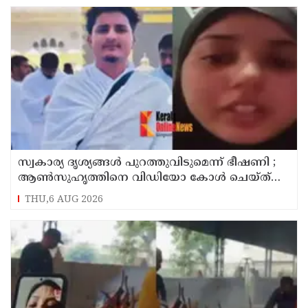
സ്വകാര്യ ദൃശ്യങ്ങള്‍ പുറത്തുവിടുമെന്ന് ഭീഷണി ;
ആണ്‍സുഹൃത്തിനെ വിഡിയോ കോള്‍ ചെയ്ത്
യുവതി ജീവനൊടുക്കി
THU,6 AUG 2026