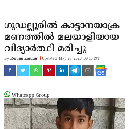
KOZHIKODE
WAYANAD
ഗുഡല്ലൂരിൽ കാട്ടാനയാക്ര
KANNUR
മണത്തിൽ മലയാളിയായ
KASARAGOD
വിദ്യാർത്ഥി മരിച്ചു
By
Renjini kannur
Updated: May 27, 2026, 09:46 IST
Whatsapp Group