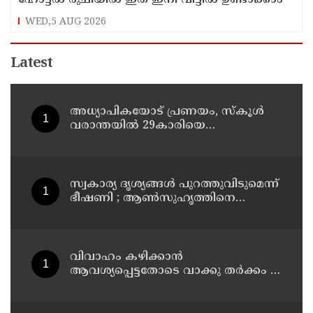
ഹോട്ടൽ രുചിയിൽ ഇത് ഇനി വീട്ടിൽ ഉണ്ടാക്കാം
WED,5 AUG 2026
Latest
അധ്യാപികയോട് പ്രണയം, സ്‌കൂള്‍
വരാന്തയില്‍ 29കാരിയെ
കുത്തിക്കൊന്ന് 21കാരന്‍, 30
സെക്കന്റില്‍ 34 തവണ കുത്തിയെന്ന്
പൊലീസ്
സ്വകാര്യ ദൃശ്യങ്ങള്‍ പുറത്തുവിടുമെന്ന്
ഭീഷണി ; ആണ്‍സുഹൃത്തിനെ
വിഡിയോ കോള്‍ ചെയ്ത് യുവതി
ജീവനൊടുക്കി
വിവാഹം കഴിക്കാന്‍
ആവശ്യപ്പെട്ടതോടെ വാക്കു തര്‍ക്കം ;
തൃശൂര്‍ ഹോട്ടലില്‍ നൃത്ത
അധ്യാപികയെ കഴുത്തുഞെരിച്ചു