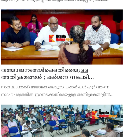
സമർപ്പിക്കുമെന്ന് അഡ്വ.ടി ഒ മോഹനൻ എംഎൽഎ
അറിയിച്ചു. ഡിപ്പോയ്ക്ക് നാല് ഏക്കറിൽ അധികം വരുന്ന
സ്ഥലമുണ്ട്
വയോജനങ്ങൾക്കെതിരെയുള്ള
അതിക്രമങ്ങൾ ; കർശന നടപടി
സ്വീകരിക്കുമെന്ന് കമ്മീഷൻ
സംസ്ഥാനത്ത് വയോജനങ്ങളുടെ പരാതികൾ ഏറിവരുന്ന
സാഹചര്യത്തിൽ ഇവർക്കെതിരെയുള്ള അതിക്രമങ്ങളിൽ
കർശന നടപടി സ്വീകരിക്കുമെന്ന് വയോജന കമ്മീഷൻ
ചെയർമാൻ അഡ്വ. കെ. സോമപ്രസാദ്.