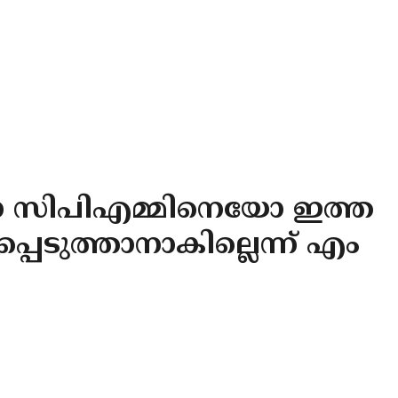
സിപിഎമ്മിനെയോ ഇത്ത
്പെടുത്താനാകില്ലെന്ന് എം