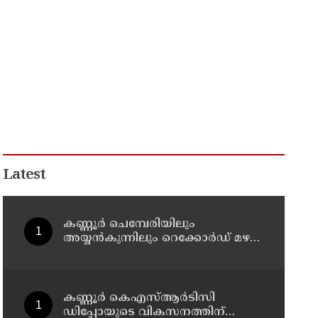
Latest
കണ്ണൂർ ചെമ്പേരിയിലും
അയ്യൻകുന്നിലും റെക്കോർഡ് മഴ ;
ഉദയഗിരിയിൽ നേരിയ
ഉരുൾപൊട്ടൽ; 13 പേരെ
ക്യാമ്പിലേക്ക് മാറ്റി
കണ്ണൂർ കെഎസ്ആർടിസി
ഡിപ്പോയുടെ വികസനത്തിന്