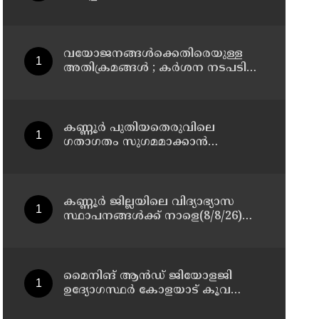
മാസ്റ്റർ പ്ലാൻ തയ്യാറാക്കി
സമർപ്പിക്കും : ടി ഒ മോഹനൻ എം
എൽ എ
വയോജനങ്ങൾക്കെതിരെയുള്ള
അതിക്രമങ്ങൾ ; കർശന നടപടി
സ്വീകരിക്കുമെന്ന് കമ്മീഷൻ
കണ്ണൂർ പുതിയതെരുവിലെ
ഗതാഗതം സുഗമമാക്കാന്‍
നടപടികള്‍ സ്വീകരിക്കും
കണ്ണൂർ ജില്ലയിലെ വിദ്യാഭ്യാസ
സ്ഥാപനങ്ങള്‍ക്ക് നാളെ(8/8/26)
അവധി പ്രഖ്യാപിച്ചു
മൈനിങ് ആൻഡ്​ ജിയോളജി
ഉദ്യോഗസ്ഥർ കോളയാട് കൂവ
ഉന്നതി സന്ദർശിച്ചു