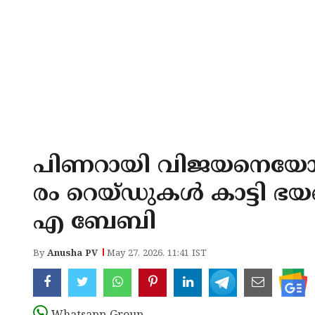
പിണറായി വിജയനെയോ 
രം റെയ്ഡുകൾ കാട്ടി ഭയപ
എ ബേബി
By
Anusha PV
May 27, 2026, 11:41 IST