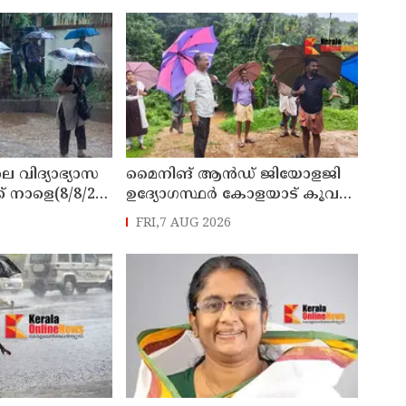
െ വിദ്യാഭ്യാസ
മൈനിങ് ആൻഡ്​ ജിയോളജി
് നാളെ(8/8/26)
ഉദ്യോഗസ്ഥർ കോളയാട് കൂവ
്ചു
ഉന്നതി സന്ദർശിച്ചു
FRI,7 AUG 2026