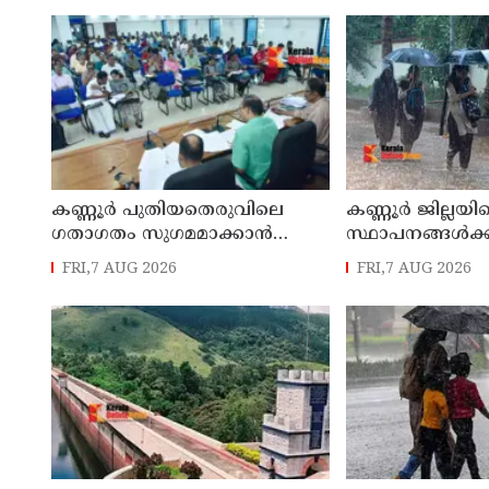
ക്യാമ്പിലേക്ക് മാറ്റി
എം എൽ എ
കണ്ണൂർ പുതിയതെരുവിലെ
കണ്ണൂർ ജില്ലയില
ഗതാഗതം സുഗമമാക്കാന്‍
സ്ഥാപനങ്ങള്‍ക്ക
നടപടികള്‍ സ്വീകരിക്കും
അവധി പ്രഖ്യാപിച
FRI,7 AUG 2026
FRI,7 AUG 2026