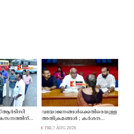
്ആർടിസി
വയോജനങ്ങൾക്കെതിരെയുള്ള
ികസനത്തിന്
അതിക്രമങ്ങൾ ; കർശന
്യാറാക്കി
നടപടി സ്വീകരിക്കുമെന്ന്
FRI,7 AUG 2026
 ടി ഒ മോഹനൻ
കമ്മീഷൻ