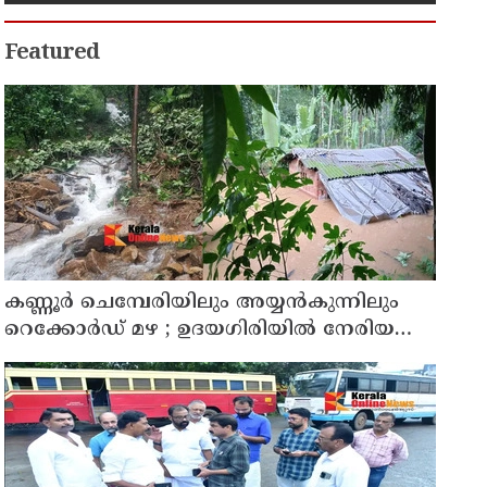
Featured
കണ്ണൂർ ചെമ്പേരിയിലും അയ്യൻകുന്നിലും
റെക്കോർഡ് മഴ ; ഉദയഗിരിയിൽ നേരിയ
ഉരുൾപൊട്ടൽ; 13 പേരെ ക്യാമ്പിലേക്ക് മാറ്റി