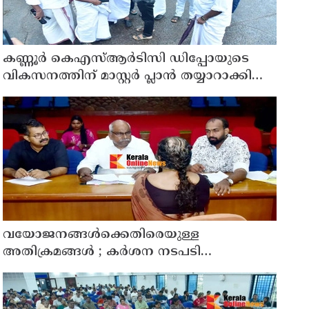
കണ്ണൂർ കെഎസ്ആർടിസി ഡിപ്പോയുടെ
വികസനത്തിന് മാസ്റ്റർ പ്ലാൻ തയ്യാറാക്കി
സമർപ്പിക്കും : ടി ഒ മോഹനൻ എം എൽ എ
വയോജനങ്ങൾക്കെതിരെയുള്ള
അതിക്രമങ്ങൾ ; കർശന നടപടി
സ്വീകരിക്കുമെന്ന് കമ്മീഷൻ