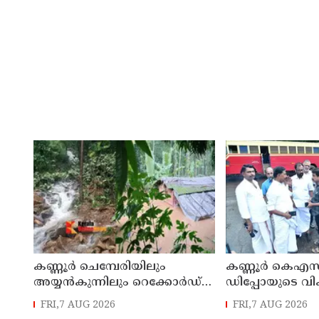
കണ്ണൂർ ചെമ്പേരിയിലും
കണ്ണൂർ കെഎസ
അയ്യൻകുന്നിലും റെക്കോർഡ്
ഡിപ്പോയുടെ വ
മഴ ; ഉദയഗിരിയിൽ നേരിയ
മാസ്റ്റർ പ്ലാൻ തയ
FRI,7 AUG 2026
FRI,7 AUG 2026
ഉരുൾപൊട്ടൽ; 13 പേരെ
സമർപ്പിക്കും :