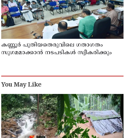
കണ്ണൂർ പുതിയതെരുവിലെ ഗതാഗതം
സുഗമമാക്കാന്‍ നടപടികള്‍ സ്വീകരിക്കും
You May Like