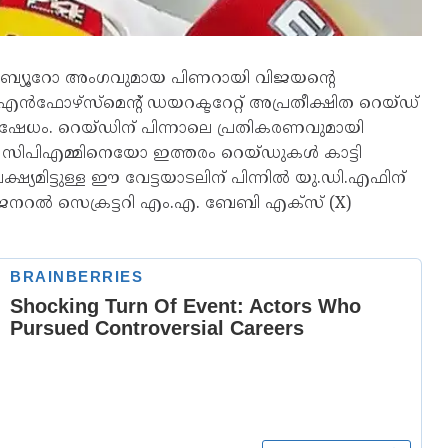
ിറ്റ് ബ്യൂറോ അംഗവുമായ പിണറായി വിജയന്റെ
 എൻഫോഴ്‌സ്‌മെന്റ് ഡയറക്ടറേറ്റ് അപ്രതീക്ഷിത റെയ്ഡ്
തിഷേധം. റെയ്ഡിന് പിന്നാലെ പ്രതികരണവുമായി
സിപിഎമ്മിനെയോ ഇത്തരം റെയ്ഡുകൾ കാട്ടി
്ഷ്യമിട്ടുള്ള ഈ വേട്ടയാടലിന് പിന്നിൽ യു.ഡി.എഫിന്
. ജനറൽ സെക്രട്ടറി എം.എ. ബേബി എക്സ് (X)