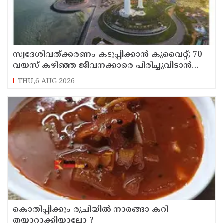
സ്വദേശിവത്ക്കരണം കടുപ്പിക്കാന്‍ കുവൈറ്റ്; 70
വയസ് കഴിഞ്ഞ ജീവനക്കാരെ പിരിച്ചുവിടാന്‍
തീരുമാനം
THU,6 AUG 2026
കൊതിപ്പിക്കും രുചിയിൽ നാരങ്ങാ കറി
തയ്യാറാക്കിയാലോ ?