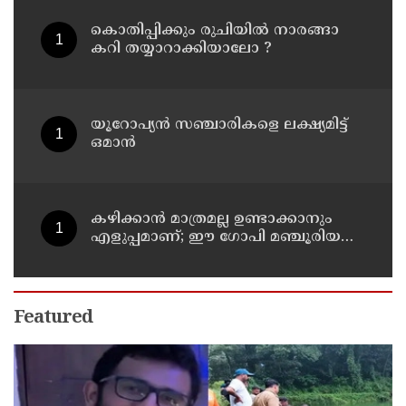
കൊതിപ്പിക്കും രുചിയിൽ നാരങ്ങാ
കറി തയ്യാറാക്കിയാലോ ?
യൂറോപ്യന്‍ സഞ്ചാരികളെ ലക്ഷ്യമിട്ട്
ഒമാന്‍
കഴിക്കാൻ മാത്രമല്ല ഉണ്ടാക്കാനും
എളുപ്പമാണ്; ഈ ഗോപി മഞ്ചൂരിയൻ
റെസിപ്പി
Featured