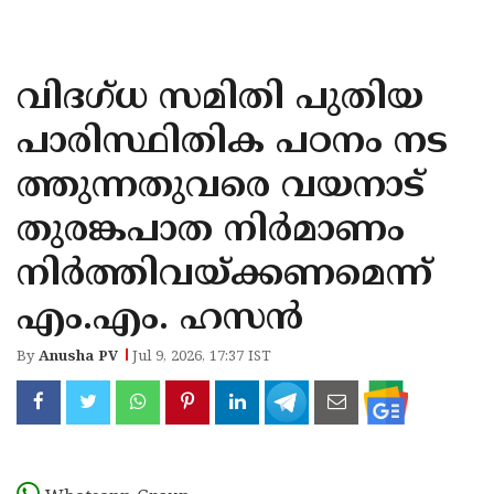
KOZHIKODE
WAYANAD
വിദഗ്ധ സമിതി പുതിയ
KANNUR
പാരിസ്ഥിതിക പഠനം നട
KASARAGOD
ത്തുന്നതുവരെ വയനാട്
തുരങ്കപാത നിർമാണം
നിർത്തിവയ്ക്കണമെന്ന്
എം.എം. ഹസൻ
By
Anusha PV
Jul 9, 2026, 17:37 IST