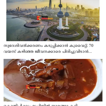
സ്വദേശിവത്ക്കരണം കടുപ്പിക്കാന്‍ കുവൈറ്റ്; 70
വയസ് കഴിഞ്ഞ ജീവനക്കാരെ പിരിച്ചുവിടാന്‍
തീരുമാനം