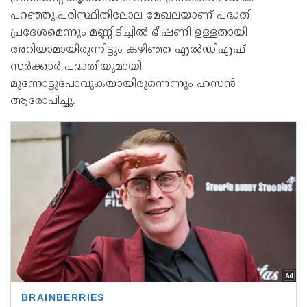
പറഞ്ഞു.പരിസ്ഥിതിലോല മേഖലയാണ് പദ്ധതി
പ്രദേശമെന്നും മണ്ണിടിച്ചിൽ ഭീഷണി ഉള്ളതായി
അറിയാമായിരുന്നിട്ടും കഴിഞ്ഞ എൽഡിഎഫ്
സർക്കാർ പദ്ധതിയുമായി
മുന്നോട്ടുപോവുകയായിരുന്നെന്നും ഹസൻ
ആരോപിച്ചു.