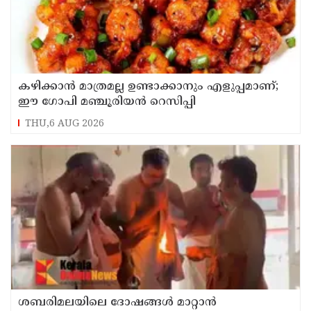
കഴിക്കാൻ മാത്രമല്ല ഉണ്ടാക്കാനും എളുപ്പമാണ്;
ഈ ഗോപി മഞ്ചൂരിയൻ റെസിപ്പി
THU,6 AUG 2026
ശബരിമലയിലെ ദോഷങ്ങൾ മാറ്റാൻ