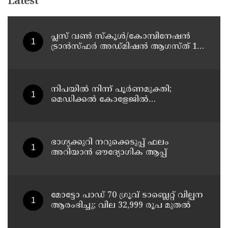
Latest
പ്ലസ് വൺ സ്‌കൂൾ/കോമ്പിനേഷൻ
ട്രാൻസ്ഫർ അഡ്മിഷൻ ആഗസ്ത് 10,
11 തീയതികളിൽ
നിപയിൽ നിന്ന് പൂർണമുക്തി;
മെഡിക്കൽ കോളേജിൽ
ചികിത്സയിലിരുന്ന 43കാരൻ
വീട്ടിലേക്ക് മടങ്ങി
ഭാഗ്യക്കുറി നറുക്കെടുപ്പ് ഫലം
അറിയാൻ ഔദ്യോഗിക ആപ്പ്
മോട്ടോ പാഡ് 70 ഗ്രൂവ് ടാബ്ലെറ്റ് വില്പന
ആരംഭിച്ചു; വില 32,999 രൂപ മുതൽ