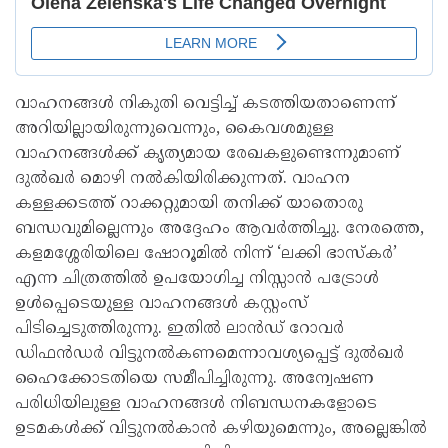
വാഹനങ്ങൾ നികുതി വെട്ടിച്ച് കടത്തിയതാണെന്ന്
അറിയില്ലായിരുന്നുവെന്നും, കൈവശമുള്ള
വാഹനങ്ങൾക്ക് കൃത്യമായ രേഖകളുണ്ടെന്നുമാണ്
ദുൽഖർ മൊഴി നൽകിയിരിക്കുന്നത്. വാഹന
കള്ളക്കടത്ത് റാക്കറ്റുമായി തനിക്ക് യാതൊരു
ബന്ധവുമില്ലെന്നും അദ്ദേഹം ആവർത്തിച്ചു. നേരത്തെ,
കളമശ്ശേരിയിലെ ഷോറൂമിൽ നിന്ന് ‘ലക്കി ഭാസ്കർ’
എന്ന ചിത്രത്തിൽ ഉപയോഗിച്ച നിസ്സാൻ പട്രോൾ
ഉൾപ്പെടെയുള്ള വാഹനങ്ങൾ കസ്റ്റംസ്
പിടിച്ചെടുത്തിരുന്നു. ഇതിൽ ലാൻഡ് റോവർ
ഡിഫൻഡർ വിട്ടുനൽകണമെന്നാവശ്യപ്പെട്ട് ദുൽഖർ
ഹൈക്കോടതിയെ സമീപിച്ചിരുന്നു. അന്വേഷണ
പരിധിയിലുള്ള വാഹനങ്ങൾ നിബന്ധനകളോടെ
ഉടമകൾക്ക് വിട്ടുനൽകാൻ കഴിയുമെന്നും, അല്ലെങ്കിൽ