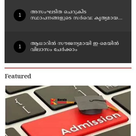
അസംഘടിത ചെറുകിട
സ്ഥാപനങ്ങളുടെ സർവെ: കൃത്യമായ
വിവരങ്ങൾ നൽകണമെന്ന് മുഖ്യമന്ത്രി
വി ഡി സതീശൻ
ആധാറിൽ സൗജന്യമായി ഇ-മെയിൽ
വിലാസം ചേർക്കാം
Featured