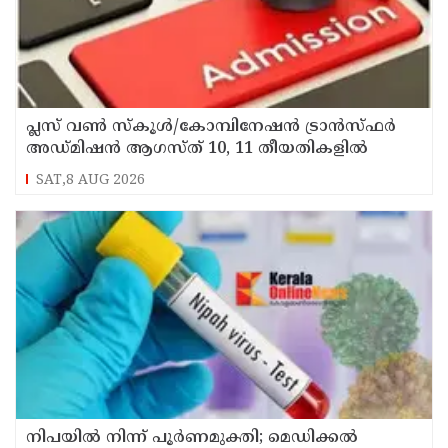
പ്ലസ് വൺ സ്‌കൂൾ/കോമ്പിനേഷൻ ട്രാൻസ്ഫർ
അഡ്മിഷൻ ആഗസ്ത് 10, 11 തീയതികളിൽ
SAT,8 AUG 2026
നിപയിൽ നിന്ന് പൂർണമുക്തി; മെഡിക്കൽ