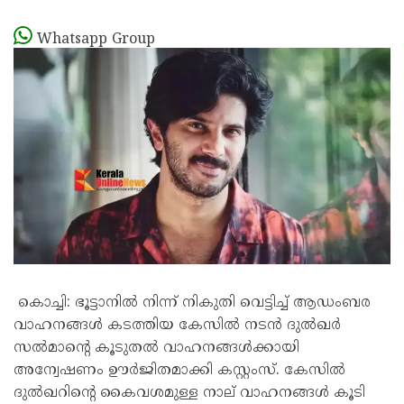
Whatsapp Group
കൊച്ചി: ഭൂട്ടാനിൽ നിന്ന് നികുതി വെട്ടിച്ച് ആഡംബര
വാഹനങ്ങൾ കടത്തിയ കേസിൽ നടൻ ദുൽഖർ
സൽമാന്റെ കൂടുതൽ വാഹനങ്ങൾക്കായി
അന്വേഷണം ഊർജിതമാക്കി കസ്റ്റംസ്. കേസിൽ
ദുൽഖറിന്റെ കൈവശമുള്ള നാല് വാഹനങ്ങൾ കൂടി