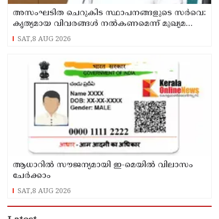
അസംഘടിത ചെറുകിട സ്ഥാപനങ്ങളുടെ സർവെ:
കൃത്യമായ വിവരങ്ങൾ നൽകണമെന്ന് മുഖ്യമന്ത്രി
വി ഡി സതീശൻ
SAT,8 AUG 2026
ആധാറിൽ സൗജന്യമായി ഇ-മെയിൽ വിലാസം
ചേർക്കാം
SAT,8 AUG 2026