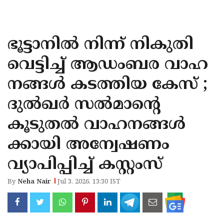
KOZHIKODE
WAYANAD
ഭൂട്ടാനിൽ നിന്ന് നികുതി
KANNUR
വെട്ടിച്ച് ആഡംബര വാഹ
KASARAGOD
നങ്ങൾ കടത്തിയ കേസ് ;
ദുൽഖർ സൽമാന്റെ
കൂടുതൽ വാഹനങ്ങൾ
ക്കായി അന്വേഷണം
വ്യാപിപ്പിച്ച് കസ്റ്റംസ്
By
Neha Nair
Jul 3, 2026, 13:30 IST