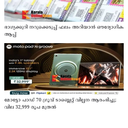
ഭാഗ്യക്കുറി നറുക്കെടുപ്പ് ഫലം അറിയാൻ ഔദ്യോഗിക
ആപ്പ്
മോട്ടോ പാഡ് 70 ഗ്രൂവ് ടാബ്ലെറ്റ് വില്പന ആരംഭിച്ചു;
വില 32,999 രൂപ മുതൽ