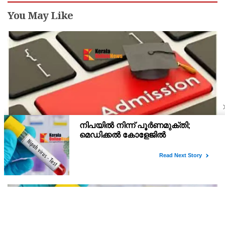
You May Like
പ്ലസ് വൺ സ്‌കൂൾ/കോമ്പിനേഷൻ ട്രാൻസ്ഫർ
അഡ്മിഷൻ ആഗസ്ത് 10, 11 തീയതികളിൽ
പ്ലസ് വൺ രണ്ടാം സപ്ലിമെന്ററി അലോട്ട്‌മെന്റിനു ശേഷമുള്ള
ഒഴിവുകളിൽ ജില്ല / ജില്ലാന്തര സ്‌കൂൾ/കോമ്പിനേഷൻ ട്രാൻസ്ഫർ
അലോട്ട്‌മെന്റിനായി അപേക്ഷിക്കാനുള്ള അവസരം ആഗസ്റ്റ് 7 ന്
വൈകിട്ട് 4 മണി വരെ നൽകിയിരുന്നു