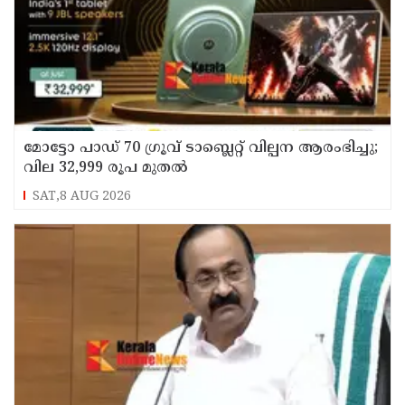
മോട്ടോ പാഡ് 70 ഗ്രൂവ് ടാബ്ലെറ്റ് വില്പന ആരംഭിച്ചു;
വില 32,999 രൂപ മുതൽ
SAT,8 AUG 2026