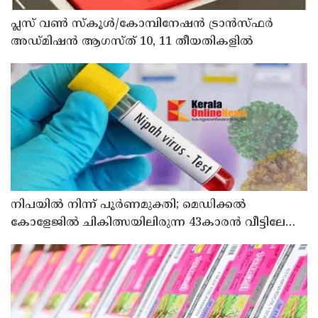
പ്ലസ് വൺ സ്‌കൂൾ/കോമ്പിനേഷൻ ട്രാൻസ്ഫർ
അഡ്മിഷൻ ആഗസ്ത് 10, 11 തീയതികളിൽ
നിപയിൽ നിന്ന് പൂർണമുക്തി; മെഡിക്കൽ
കോളേജിൽ ചികിത്സയിലിരുന്ന 43കാരൻ വീട്ടിലേക്ക്
മടങ്ങി