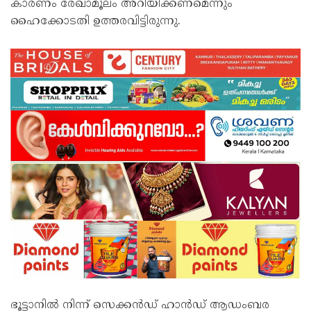
കാരണം രേഖാമൂലം അറിയിക്കണമെന്നും
ഹൈക്കോടതി ഉത്തരവിട്ടിരുന്നു.
ഭൂട്ടാനിൽ നിന്ന് സെക്കൻഡ് ഹാൻഡ് ആഡംബര