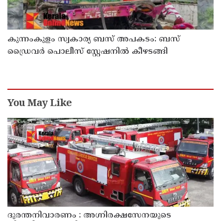
കുന്നംകുളം സ്വകാര്യ ബസ് അപകടം: ബസ്
ഡ്രൈവർ പൊലീസ് സ്റ്റേഷനിൽ കീഴടങ്ങി
You May Like
ദുരന്തനിവാരണം : അഗ്നിരക്ഷസേനയുടെ