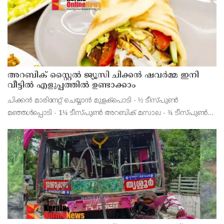
അറബിക് സ്റ്റൈൽ ജ്യൂസി ചിക്കൻ ഷവർമ്മ ഇനി
വീട്ടിൽ എളുപ്പത്തിൽ ഉണ്ടാക്കാം
ചിക്കൻ മാരിനേറ്റ് ചെയ്യാൻ മുളക്പൊടി - ½ ടീസ്പുൺ
മഞ്ഞൾപ്പൊടി - 1¼ ടീസ്പുൺ അറബിക് മസാല - ¾ ടീസ്പുൺ
നാരങ്ങാനീര് - 1 ടേബിൾസ്പ്പുൺ