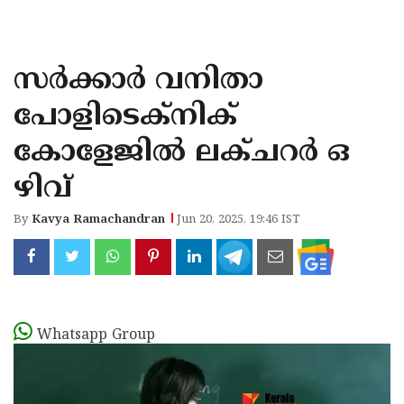
KOZHIKODE
WAYANAD
സർക്കാർ വനിതാ
KANNUR
പോളിടെക്നിക്
KASARAGOD
കോളേജിൽ ലക്ചറർ ഒ
ഴിവ്
By
Kavya Ramachandran
Jun 20, 2025, 19:46 IST
Whatsapp Group