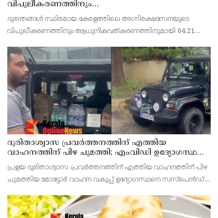
വിപുലീകരണത്തിനും
ആധുനികവത്കരണത്തിനുമായി 64.21 കോടി രൂപ
ദുരന്തങ്ങൾ സ്ഥിരമായ കേരളത്തിലെ അഗ്നിരക്ഷസേനയുടെ
കൂടി അനുവദിച്ചു
വിപുലീകരണത്തിനും ആധുനികവത്കരണത്തിനുമായി 64.21
കോടി രൂപ കൂടി അനുവദിച്ചു. പതിനഞ്ചാം ധനകാര്യ കമീഷൻ
നിർദേശങ്ങൾക്കനുസരിച്ചാണ് രണ്ടാം ഘട്ടമായി സഹായധനം
അനുവദി
ദുരിതാശ്വാസ പ്രവർത്തനത്തിന് എത്തിയ
വാഹനത്തിന് പിഴ ചുമത്തി; എംവിഡി ഉദ്യോഗസ്ഥന്
സസ്പെൻഷൻ
പ്രളയ ദുരിതാശ്വാസ പ്രവർത്തനത്തിന് എത്തിയ വാഹനത്തിന് പിഴ
ചുമത്തിയ മോട്ടോർ വാഹന വകുപ്പ് ഉദ്യോഗസ്ഥനെ സസ്പെൻഡ്
ചെയ്തു. അടൂർ എം വി ഡി സ്ക്വാഡ് ഉദ്യോഗസ്ഥൻ
ലൈജുവിനെയാണ് സസ്പെൻഡ് ചെയ്തത്