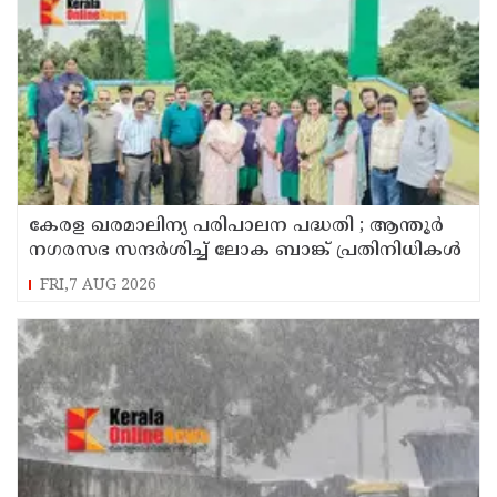
കേരള ഖരമാലിന്യ പരിപാലന പദ്ധതി ; ആന്തൂർ
നഗരസഭ സന്ദർശിച്ച് ലോക ബാങ്ക് പ്രതിനിധികൾ
FRI,7 AUG 2026