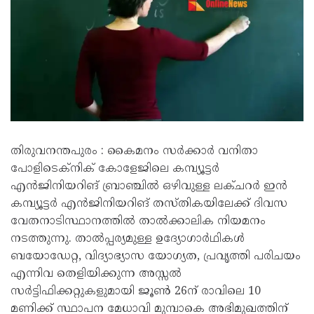
തിരുവനന്തപുരം : കൈമനം സർക്കാർ വനിതാ
പോളിടെക്നിക് കോളേജിലെ കമ്പ്യൂട്ടർ
എൻജിനിയറിങ് ബ്രാഞ്ചിൽ ഒഴിവുള്ള ലക്ചറർ ഇൻ
കമ്പ്യൂട്ടർ എൻജിനിയറിങ് തസ്തികയിലേക്ക് ദിവസ
വേതനാടിസ്ഥാനത്തിൽ താൽക്കാലിക നിയമനം
നടത്തുന്നു. താൽപ്പര്യമുള്ള ഉദ്യോഗാർഥികൾ
ബയോഡേറ്റ, വിദ്യാഭ്യാസ യോഗ്യത, പ്രവൃത്തി പരിചയം
എന്നിവ തെളിയിക്കുന്ന അസ്സൽ
സർട്ടിഫിക്കറ്റുകളുമായി ജൂൺ 26ന് രാവിലെ 10
മണിക്ക് സ്ഥാപന മേധാവി മുമ്പാകെ അഭിമുഖത്തിന്