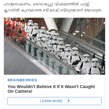
ഹാജരാകണം. ബന്ധപ്പെട്ട വിഷയത്തിൽ ഫസ്റ്റ്
ക്ലാസിൽ കുറയാത്ത ബി.ടെക് ബിരുദമാണ് യോഗ്യത.