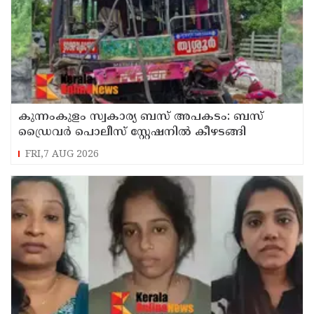
കുന്നംകുളം സ്വകാര്യ ബസ് അപകടം: ബസ്
ഡ്രൈവർ പൊലീസ് സ്റ്റേഷനിൽ കീഴടങ്ങി
FRI,7 AUG 2026