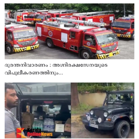
ദുരന്തനിവാരണം : അഗ്നിരക്ഷസേനയുടെ
വിപുലീകരണത്തിനും
ആധുനികവത്കരണത്തിനുമായി 64.21 കോടി രൂപ
കൂടി അനുവദിച്ചു