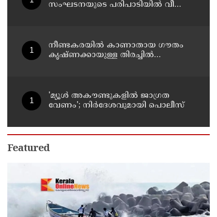
സംഘടനയുടെ പരിപാടിയില്‍ വീണ്ടും
പങ്കെടുത്ത് എംജി വൈസ് ചാന്‍സലര്‍
ഡോ. ഡി മാവൂത്ത്
നീണ്ടകരയില്‍ കാണാതായ ഗൗതം
കൃഷ്ണക്കായുള്ള തിരച്ചില്‍
പുനരാരംഭിച്ചു; നേവിയുടെ
ഐഎന്‍എസ് കല്‍പ്പേനി തീരത്ത്
'മ്യൂള്‍ അകൗണ്ടുകളില്‍ ജാഗ്രത
വേണം'; നിര്‍ദേശവുമായി പൊലീസ്
Featured