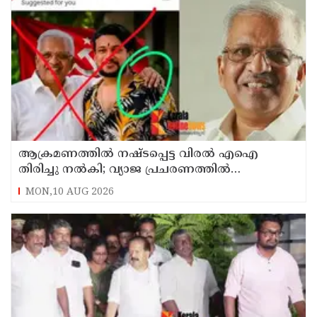
ആക്രമണത്തില്‍ നഷ്ടപ്പെട്ട വിരല്‍ എഐ
തിരിച്ചു നല്‍കി; വ്യാജ പ്രചരണത്തില്‍
നിയമനടപടി തുടങ്ങിയെന്ന് പി ജയരാജന്‍
MON,10 AUG 2026