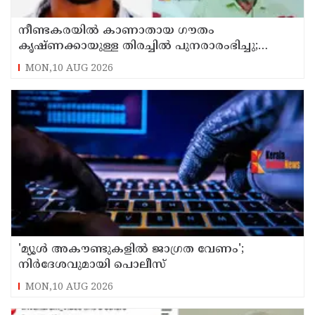
നീണ്ടകരയില്‍ കാണാതായ ഗൗതം
കൃഷ്ണക്കായുള്ള തിരച്ചില്‍ പുനരാരംഭിച്ചു;
നേവിയുടെ ഐഎന്‍എസ് കല്‍പ്പേനി തീരത്ത്
MON,10 AUG 2026
'മ്യൂള്‍ അകൗണ്ടുകളില്‍ ജാഗ്രത വേണം';
നിര്‍ദേശവുമായി പൊലീസ്
MON,10 AUG 2026