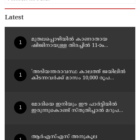
Latest
മുതലപ്പൊഴിയില്‍ കാണാതായ
ഷിജിനായുള്ള തിരച്ചില്‍ 11-ാം
ദിവസത്തിലേക്ക്
'അടിയന്തരാവസ്ഥ കാലത്ത് ജയിലില്‍
കിടന്നവര്‍ക്ക് മാസം 10,000 രൂപ
പെന്‍ഷന്‍'; പ്രഖ്യാപനവുമായി
ബംഗാള്‍ സര്‍ക്കാര്‍
മോദിയെ ഇനിയും ഈ പാര്‍ട്ടിയില്‍
ഇരുന്നുകൊണ്ട് സ്തുതിച്ചാല്‍ മറുപടി
നല്‍കാന്‍ അറിയാത്തവരാണ് യൂത്ത്
കോണ്‍ഗ്രസുകാര്‍ എന്ന് കരുതേണ്ട ;
ശശി തരൂരിനെതിരെ യൂത്ത്
കോണ്‍ഗ്രസ് നേതാവ്
ആര്‍എസ്എസ് അനുകൂല