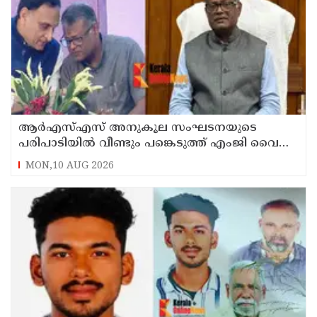
ആര്‍എസ്എസ് അനുകൂല സംഘടനയുടെ
പരിപാടിയില്‍ വീണ്ടും പങ്കെടുത്ത് എംജി വൈസ്
ചാന്‍സലര്‍ ഡോ. ഡി മാവൂത്ത്
MON,10 AUG 2026