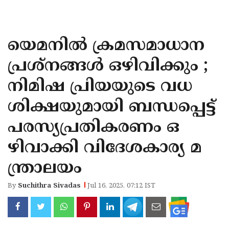
KOZHIKODE
WAYANAD
യെമനില്‍ ക്രമസമാധാന
KANNUR
പ്രശ്‌നങ്ങള്‍ ഒഴിവിക്കും ;
KASARAGOD
നിമിഷ പ്രിയയുടെ വധ
ശിക്ഷയുമായി ബന്ധപ്പെട്ട്
പരസ്യപ്രതികരണം ഒ
ഴിവാക്കി വിദേശകാര്യ മ
ന്ത്രാലയം
By
Suchithra Sivadas
Jul 16, 2025, 07:12 IST