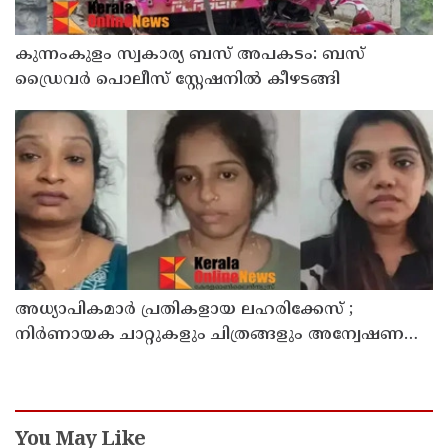
കുന്നംകുളം സ്വകാര്യ ബസ് അപകടം: ബസ്
ഡ്രൈവർ പൊലീസ് സ്റ്റേഷനിൽ കീഴടങ്ങി
അധ്യാപികമാര്‍ പ്രതികളായ ലഹരിക്കേസ് ;
നിർണായക ചാറ്റുകളും ചിത്രങ്ങളും അന്വേഷണ
സംഘത്തിന്
You May Like