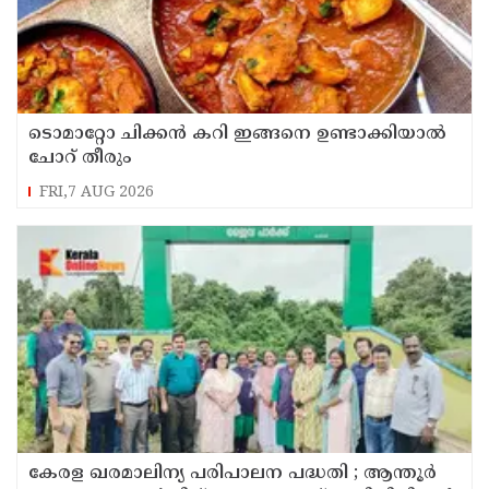
ടൊമാറ്റോ ചിക്കൻ കറി ഇങ്ങനെ ഉണ്ടാക്കിയാൽ
ചോറ് തീരും
FRI,7 AUG 2026
കേരള ഖരമാലിന്യ പരിപാലന പദ്ധതി ; ആന്തൂർ