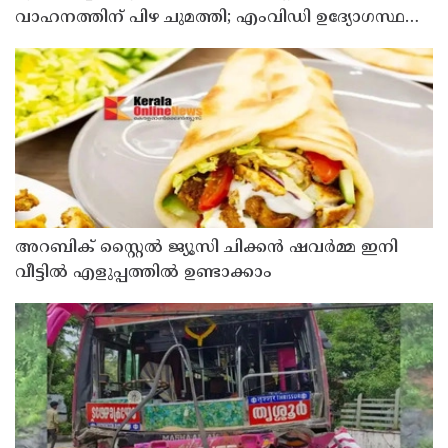
വാഹനത്തിന് പിഴ ചുമത്തി; എംവിഡി ഉദ്യോഗസ്ഥന്
സസ്പെൻഷൻ
അറബിക് സ്റ്റൈൽ ജ്യൂസി ചിക്കൻ ഷവർമ്മ ഇനി
വീട്ടിൽ എളുപ്പത്തിൽ ഉണ്ടാക്കാം