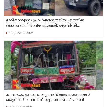
ദുരിതാശ്വാസ പ്രവർത്തനത്തിന് എത്തിയ
വാഹനത്തിന് പിഴ ചുമത്തി; എംവിഡി
ഉദ്യോഗസ്ഥന് സസ്പെൻഷൻ
FRI,7 AUG 2026
കുന്നംകുളം സ്വകാര്യ ബസ് അപകടം: ബസ്
ഡ്രൈവർ പൊലീസ് സ്റ്റേഷനിൽ കീഴടങ്ങി