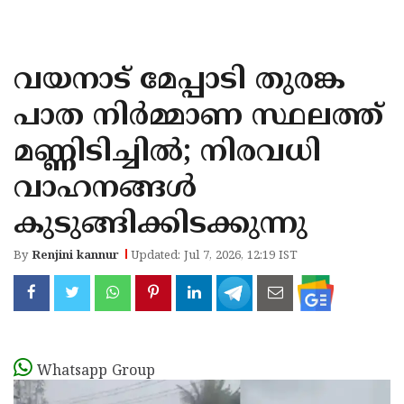
KOZHIKODE
WAYANAD
വയനാട് മേപ്പാടി തുരങ്ക
KANNUR
പാത നിര്‍മ്മാണ സ്ഥലത്ത്
KASARAGOD
മണ്ണിടിച്ചില്‍; നിരവധി
വാഹനങ്ങൾ
കുടുങ്ങിക്കിടക്കുന്നു
By
Renjini kannur
Updated: Jul 7, 2026, 12:19 IST
Whatsapp Group